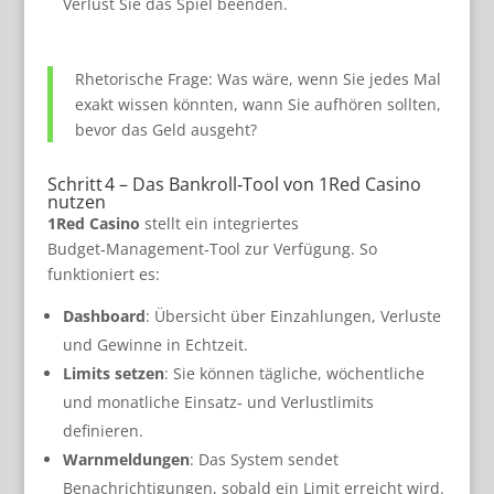
Verlust Sie das Spiel beenden.
Rhetorische Frage: Was wäre, wenn Sie jedes Mal
exakt wissen könnten, wann Sie aufhören sollten,
bevor das Geld ausgeht?
Schritt 4 – Das Bankroll‑Tool von 1Red Casino
nutzen
1Red Casino
stellt ein integriertes
Budget‑Management‑Tool zur Verfügung. So
funktioniert es:
Dashboard
: Übersicht über Einzahlungen, Verluste
und Gewinne in Echtzeit.
Limits setzen
: Sie können tägliche, wöchentliche
und monatliche Einsatz‑ und Verlustlimits
definieren.
Warnmeldungen
: Das System sendet
Benachrichtigungen, sobald ein Limit erreicht wird.