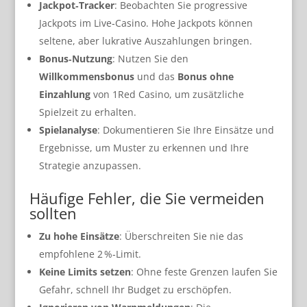
Jackpot‑Tracker
: Beobachten Sie progressive
Jackpots im Live‑Casino. Hohe Jackpots können
seltene, aber lukrative Auszahlungen bringen.
Bonus‑Nutzung
: Nutzen Sie den
Willkommensbonus
und das
Bonus ohne
Einzahlung
von 1Red Casino, um zusätzliche
Spielzeit zu erhalten.
Spielanalyse
: Dokumentieren Sie Ihre Einsätze und
Ergebnisse, um Muster zu erkennen und Ihre
Strategie anzupassen.
Häufige Fehler, die Sie vermeiden
sollten
Zu hohe Einsätze
: Überschreiten Sie nie das
empfohlene 2 %‑Limit.
Keine Limits setzen
: Ohne feste Grenzen laufen Sie
Gefahr, schnell Ihr Budget zu erschöpfen.