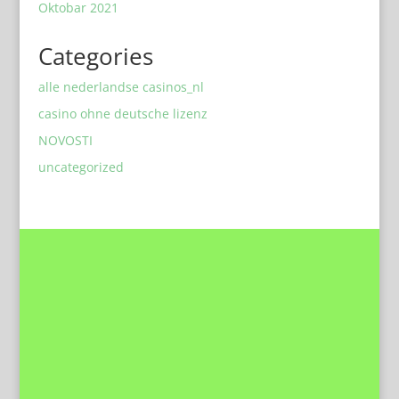
Oktobar 2021
Categories
alle nederlandse casinos_nl
casino ohne deutsche lizenz
NOVOSTI
uncategorized