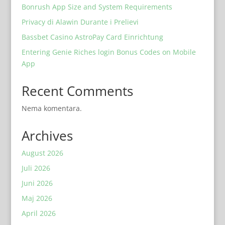
Bonrush App Size and System Requirements
Privacy di Alawin Durante i Prelievi
Bassbet Casino AstroPay Card Einrichtung
Entering Genie Riches login Bonus Codes on Mobile
App
Recent Comments
Nema komentara.
Archives
August 2026
Juli 2026
Juni 2026
Maj 2026
April 2026