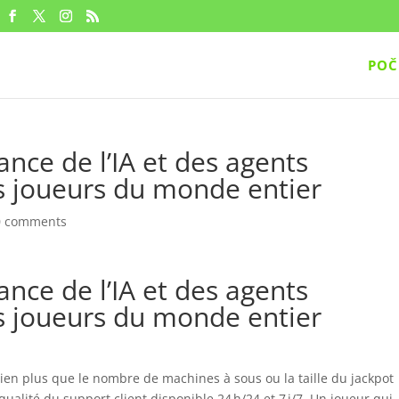
POČ
ance de l’IA et des agents
s joueurs du monde entier
0 comments
ance de l’IA et des agents
s joueurs du monde entier
 bien plus que le nombre de machines à sous ou la taille du jackpot
qualité du support client disponible 24 h/24 et 7 j/7. Un joueur qui