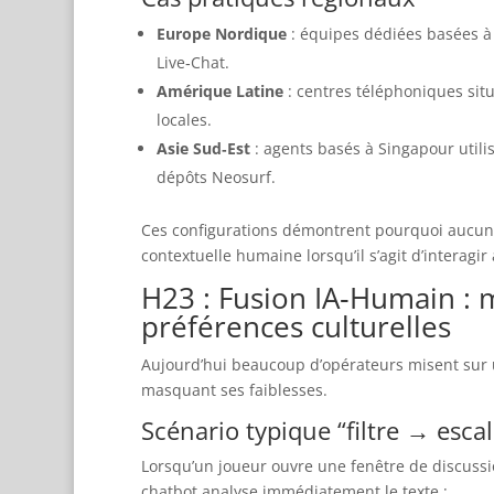
Europe Nordique
: équipes dédiées basées à 
Live‑Chat.
Amérique Latine
: centres téléphoniques situ
locales.
Asie Sud‑Est
: agents basés à Singapour util
dépôts Neosurf.
Ces configurations démontrent pourquoi aucun 
contextuelle humaine lorsqu’il s’agit d’interagir
H23 : Fusion IA‑Humain : 
préférences culturelles
Aujourd’hui beaucoup d’opérateurs misent sur u
masquant ses faiblesses.
Scénario typique “filtre → esca
Lorsqu’un joueur ouvre une fenêtre de discussi
chatbot analyse immédiatement le texte :