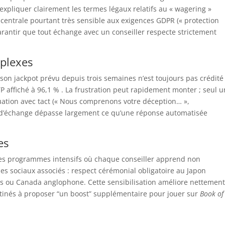
’expliquer clairement les termes légaux relatifs au « wagering »
centrale pourtant très sensible aux exigences GDPR (« protection
arantir que tout échange avec un conseiller respecte strictement
mplexes
 son jackpot prévu depuis trois semaines n’est toujours pas crédité
 affiché à 96,1 % . La frustration peut rapidement monter ; seul u
uation avec tact (« Nous comprenons votre déception… »,
e d’échange dépasse largement ce qu’une réponse automatisée
es
des programmes intensifs où chaque conseiller apprend non
es sociaux associés : respect cérémonial obligatoire au Japon
is ou Canada anglophone. Cette sensibilisation améliore nettement
estinés à proposer “un boost” supplémentaire pour jouer sur
Book of