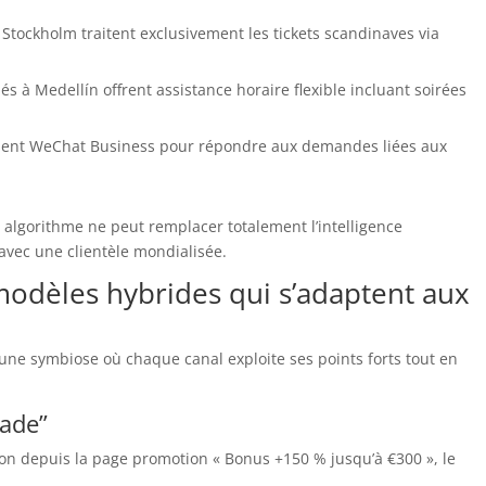
Stockholm traitent exclusivement les tickets scandinaves via
és à Medellín offrent assistance horaire flexible incluant soirées
isent WeChat Business pour répondre aux demandes liées aux
algorithme ne peut remplacer totalement l’intelligence
 avec une clientèle mondialisée.
modèles hybrides qui s’adaptent aux
ne symbiose où chaque canal exploite ses points forts tout en
lade”
on depuis la page promotion « Bonus +150 % jusqu’à €300 », le