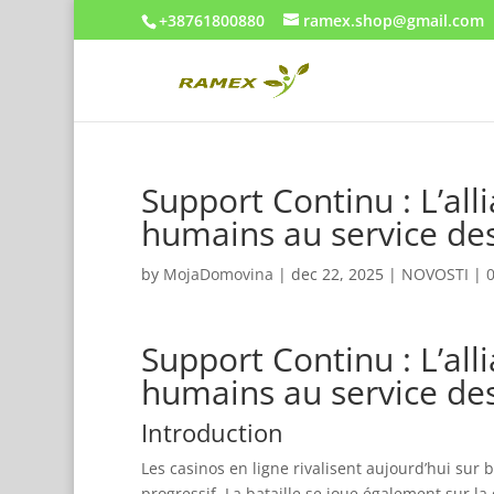
+38761800880
ramex.shop@gmail.com
Support Continu : L’alli
humains au service de
by
MojaDomovina
|
dec 22, 2025
|
NOVOSTI
|
Support Continu : L’alli
humains au service de
Introduction
Les casinos en ligne rivalisent aujourd’hui sur
progressif. La bataille se joue également sur la 