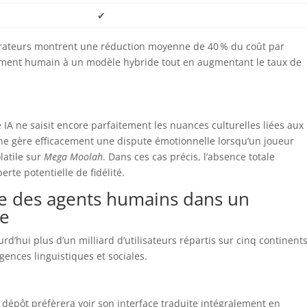
✔︎
érateurs montrent une réduction moyenne de 40 % du coût par
rement humain à un modèle hybride tout en augmentant le taux de
A ne saisit encore parfaitement les nuances culturelles liées aux
 ne gère efficacement une dispute émotionnelle lorsqu’un joueur
latile sur
Mega Moolah
. Dans ces cas précis, l’absence totale
rte potentielle de fidélité.
le des agents humains dans un
ue
d’hui plus d’un milliard d’utilisateurs répartis sur cinq continent
ences linguistiques et sociales.
dépôt préfèrera voir son interface traduite intégralement en