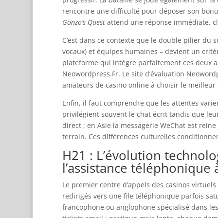
rencontre une difficulté pour déposer son bonus
Gonzo’s Quest
attend une réponse immédiate, cla
C’est dans ce contexte que le double pilier du su
vocaux) et équipes humaines – devient un critèr
plateforme qui intègre parfaitement ces deux 
Neowordpress.Fr. Le site d’évaluation Neowordp
amateurs de casino online à choisir le meilleur
Enfin, il faut comprendre que les attentes varie
privilégient souvent le chat écrit tandis que 
direct ; en Asie la messagerie WeChat est rein
terrain. Ces différences culturelles conditionne
H21 : L’évolution technolo
l’assistance téléphonique à
Le premier centre d’appels des casinos virtuels
redirigés vers une file téléphonique parfois s
francophone ou anglophone spécialisé dans les