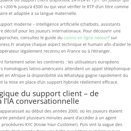
 +200 % jusqu’à €500 ou qui veut vérifier le RTP d’un titre comme
ire et adaptée à sa langue maternelle.
pport moderne – intelligence artificielle (chatbots, assistants
e décisif pour les joueurs internationaux. Pour découvrir une
approches, consultez le guide du
casino en ligne neosurf
sur
ress.Fr analyse chaque aspect technique et humain afin d’aider le
 opérateur légalement reconnu en France ou à l’étranger.
nt fortement selon les continents : les utilisateurs européens
leurs homologues latino‑américains attendent un appel téléphonique
e et en Afrique la disponibilité via WhatsApp gagne rapidement du
nt la mise en place d’un support hybride réellement efficace.
gique du support client – de
 l’IA conversationnelle
 apparaissait au début des années 2000, où les joueurs étaient
aturée pendant plusieurs minutes avant d’accéder à un agent
 procédures KYC (Know Your Customer). Puis vint la vague des