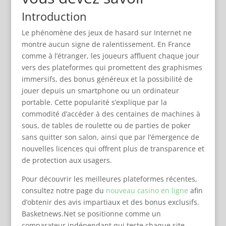
Introduction
Le phénomène des jeux de hasard sur Internet ne
montre aucun signe de ralentissement. En France
comme à l’étranger, les joueurs affluent chaque jour
vers des plateformes qui promettent des graphismes
immersifs, des bonus généreux et la possibilité de
jouer depuis un smartphone ou un ordinateur
portable. Cette popularité s’explique par la
commodité d’accéder à des centaines de machines à
sous, de tables de roulette ou de parties de poker
sans quitter son salon, ainsi que par l’émergence de
nouvelles licences qui offrent plus de transparence et
de protection aux usagers.
Pour découvrir les meilleures plateformes récentes,
consultez notre page du
nouveau casino en ligne
afin
d’obtenir des avis impartiaux et des bonus exclusifs.
Basketnews.Net se positionne comme un
comparateur indépendant qui teste chaque site