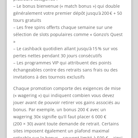
– Le bonus bienvenue (« match bonus ») qui double
généralement votre premier dépôt jusqu’à 200 € + 50
tours gratuits
– Les free spins offerts chaque semaine sur une
sélection de slots populaires comme « Gonzo’s Quest
»
– Le cashback quotidien allant jusqu’à 15 % sur vos
pertes nettes pendant 30 jours consécutifs
– Les programmes VIP qui attribuent des points
échangeables contre des retraits sans frais ou des
invitations à des tournois exclusifs
Chaque promotion comporte des exigences de mise
(« wagering ») qui indiquent combien vous devez
jouer avant de pouvoir retirer vos gains associés au
bonus. Par exemple, un bonus 200 € avec un
wagering 30x signifie qu’il faut placer 6 000 €
(200 × 30) avant toute demande de retrait. Certains
sites imposent également un plafond maximal
retirable sur le bonus – souvent limité à 500 € – ainsi