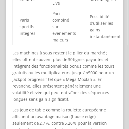
Live
Pari
Possibilité
Paris
combiné
d’utiliser les
sportifs
sur
gains
intégrés
événements
instantanément
majeurs
Les machines à sous restent le pilier du marché ;
elles offrent souvent plus de 30 lignes payantes et
intègrent des fonctionnalités bonus comme les tours
gratuits ou les multiplicateurs jusqu’à x5000 pour un
jackpot progressif tel que « Mega Moolah ». En
revanche, elles présentent généralement une
volatilité élevée qui peut entraîner des séquences
longues sans gain significatif.
Les jeux de table comme la roulette européenne
affichent un avantage maison (house edge)
seulement de 2,7 %, contre 5,26 % pour la version