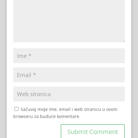
Sačuvaj moje ime, email i web stranicu u ovom
browseru za buduće komentare.