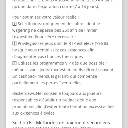
qu’une date d’expiration courte (7 à 14 jours).
Pour optimiser votre valeur réelle :
1️⃣ Sélectionnez uniquement les offres dont le
wagering ne dépasse pas 25x afin de limiter
l’exposition financière nécessaire
2️⃣ Privilégiez les jeux dont le RTP est élevé (>96 %)
lorsque vous remplissez ces exigences afin
d’augmenter vos chances théoriques
3️⃣ Utilisez les programmes VIP dès que possible ;
même si vous jouez modestement ils offrent souvent
un cashback mensuel garanti qui compense
partiellement les pertes éventuelles
Basketnews.Net conseille toujours aux joueurs
responsables d’établir un budget dédié aux
promotions afin d’éviter toute tentation excessive liée
aux exigences élevées.
Section 6 – Méthodes de paiement sécurisées