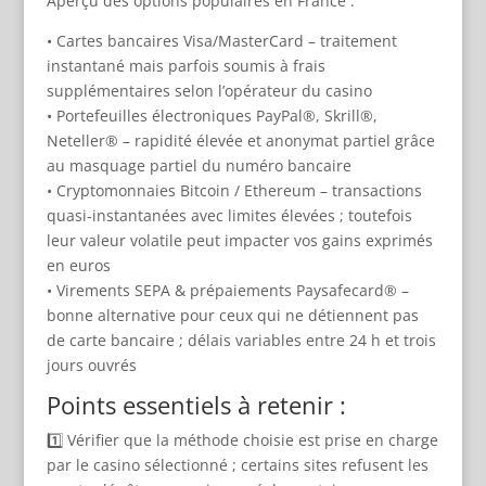
Aperçu des options populaires en France :
• Cartes bancaires Visa/MasterCard – traitement
instantané mais parfois soumis à frais
supplémentaires selon l’opérateur du casino
• Portefeuilles électroniques PayPal®, Skrill®,
Neteller® – rapidité élevée et anonymat partiel grâce
au masquage partiel du numéro bancaire
• Cryptomonnaies Bitcoin / Ethereum – transactions
quasi‑instantanées avec limites élevées ; toutefois
leur valeur volatile peut impacter vos gains exprimés
en euros
• Virements SEPA & prépaiements Paysafecard® –
bonne alternative pour ceux qui ne détiennent pas
de carte bancaire ; délais variables entre 24 h et trois
jours ouvrés
Points essentiels à retenir :
1️⃣ Vérifier que la méthode choisie est prise en charge
par le casino sélectionné ; certains sites refusent les