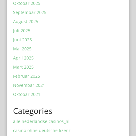
Oktobar 2025
Septembar 2025
August 2025
Juli 2025
Juni 2025
Maj 2025
April 2025
Mart 2025
Februar 2025
Novembar 2021
Oktobar 2021
Categories
alle nederlandse casinos_nl
casino ohne deutsche lizenz