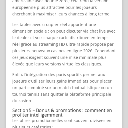
américaine avec double zéro ; cela rend la version
européenne plus attractive pour les joueurs
cherchant à maximiser leurs chances à long terme.
Les tables avec croupier réel apportent une
dimension sociale : on peut discuter via chat live avec
le dealer et voir chaque carte distribuée en temps
réel grâce au streaming HD ultra‑rapide proposé par
plusieurs nouveaux casinos en ligne 2026. Cependant
ces jeux exigent souvent une mise minimale plus
élevée que leurs versions virtuelles classiques.
Enfin, l’intégration des paris sportifs permet aux
joueurs d’utiliser leurs gains immédiats pour placer
un pari combiné sur un match footballistique ou un
tournoi tennis sans quitter la plateforme principale
du casino.
Section 5 – Bonus & promotions : comment en
profiter intelligemment
Les offres promotionnelles sont souvent divisées en
plusieurs catégories :