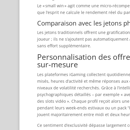
Le « small win » agit comme une micro‑récomp
que l’esprit ne calcule le rendement réel du par
Comparaison avec les jetons p
Les jetons traditionnels offrent une gratificatio
joueur ; ils ne s’ajoutent pas automatiquement
sans effort supplémentaire.
Personnalisation des offre
sur‑mesure
Les plateformes iGaming collectent quotidienne
misés, heures d’activité et même réponses aux 
niveaux de volatilité recherchés. Grâce à l’intel
psychographiques détaillés – par exemple « aven
des slots vidéo ». Chaque profil reçoit alors un
pendant leurs week‑ends estivaux ou un pack “F
jouent majoritairement entre midi et deux heur
Ce sentiment d’exclusivité dépasse largement c