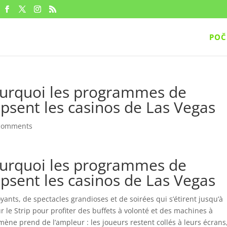
POČ
ourquoi les programmes de
ipsent les casinos de Las Vegas
comments
ourquoi les programmes de
ipsent les casinos de Las Vegas
ants, de spectacles grandioses et de soirées qui s’étirent jusqu’à
r le Strip pour profiter des buffets à volonté et des machines à
ne prend de l’ampleur : les joueurs restent collés à leurs écrans