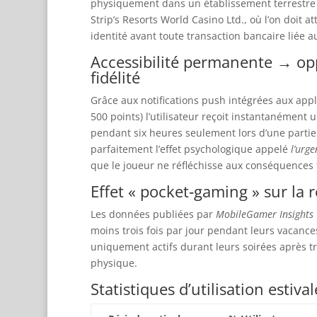
physiquement dans un établissement terrestre 
Strip’s Resorts World Casino Ltd., où l’on doit 
identité avant toute transaction bancaire liée 
Accessibilité permanente → op
fidélité
Grâce aux notifications push intégrées aux appl
500 points) l’utilisateur reçoit instantanément 
pendant six heures seulement lors d’une partie 
parfaitement l’effet psychologique appelé
l’urg
que le joueur ne réfléchisse aux conséquences f
Effet « pocket‑gaming » sur la 
Les données publiées par
MobileGamer Insights
moins trois fois par jour pendant leurs vacan
uniquement actifs durant leurs soirées après t
physique.
Statistiques d’utilisation estiv