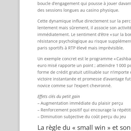
boucle d’engagement qui pousse à jouer davant
des sessions longues au casino physique.
Cette dynamique influe directement sur la perc
lentement mais sûrement, il associe son activit
immédiatement. Le sentiment d’être « sur la bon
résistance psychologique au risque supplément
paris sportifs à RTP élevé mais imprévisible.
Un exemple concret est le programme « Cashbac
euro misé rapporte un point ; atteindre 1 000
forme de crédit gratuit utilisable sur n’import
victoire instantanée et promesse d’avantage fu
novice comme sur l’expert chevronné.
Effets clés du petit gain
– Augmentation immédiate du plaisir perçu
– Renforcement positif qui encourage la répétit
– Diminution subjective du coût perçu du jeu
La règle du « small win » et son 