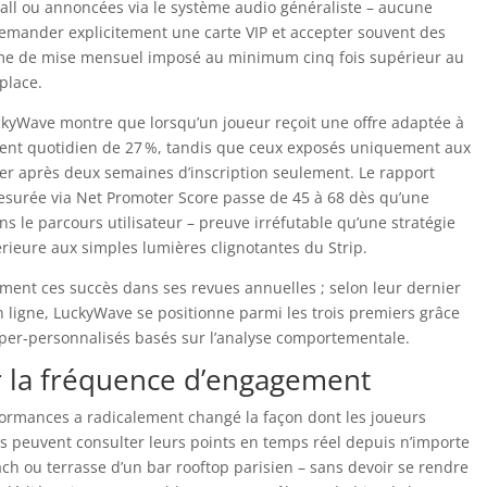
all ou annoncées via le système audio généraliste – aucune
demander explicitement une carte VIP et accepter souvent des
me de mise mensuel imposé au minimum cinq fois supérieur au
place.
kyWave montre que lorsqu’un joueur reçoit une offre adaptée à
ent quotidien de 27 %, tandis que ceux exposés uniquement aux
er après deux semaines d’inscription seulement. Le rapport
mesurée via Net Promoter Score passe de 45 à 68 dès qu’une
 le parcours utilisateur – preuve irréfutable qu’une stratégie
ieure aux simples lumières clignotantes du Strip.​
ement ces succès dans ses revues annuelles ; selon leur dernier
n ligne, LuckyWave se positionne parmi les trois premiers grâce
yper‑personnalisés basés sur l’analyse comportementale.
r la fréquence d’engagement
ormances a radicalement changé la façon dont les joueurs
ils peuvent consulter leurs points en temps réel depuis n’importe
ch ou terrasse d’un bar rooftop parisien – sans devoir se rendre