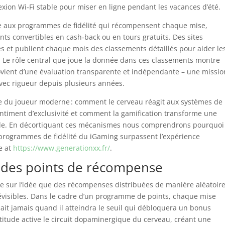
exion Wi‑Fi stable pour miser en ligne pendant les vacances d’été.
ce aux programmes de fidélité qui récompensent chaque mise,
nts convertibles en cash‑back ou en tours gratuits. Des sites
et publient chaque mois des classements détaillés pour aider le
e. Le rôle central que joue la donnée dans ces classements montre
ovient d’une évaluation transparente et indépendante – une missio
vec rigueur depuis plusieurs années.
ie du joueur moderne : comment le cerveau réagit aux systèmes de
entiment d’exclusivité et comment la gamification transforme une
lle. En décortiquant ces mécanismes nous comprendrons pourquoi
s programmes de fidélité du iGaming surpassent l’expérience
e at
https://www.generationxx.fr/
.
 des points de récompense
e sur l’idée que des récompenses distribuées de manière aléatoir
révisibles. Dans le cadre d’un programme de points, chaque mise
sait jamais quand il atteindra le seuil qui débloquera un bonus
itude active le circuit dopaminergique du cerveau, créant une