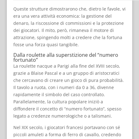
Queste strutture dimostrarono che, dietro le favole, vi
era una vera attività economica: la gestione del
denaro, la riscossione di commissioni e la protezione
dei giocatori. Il mito, però, rimaneva il motore di
attrazione, spingendo molti a credere che la fortuna
fosse una forza quasi tangibile.
Dalla roulette alla superstizione del “numero
fortunato”
La roulette nacque a Parigi alla fine del XVIII secolo,
grazie a Blaise Pascal e a un gruppo di aristocratici
che cercavano di creare un gioco di pura probabilità.
Il tavolo a ruota, con i numeri da 0 a 36, divenne
rapidamente il simbolo del caso controllato.
Parallelamente, la cultura popolare iniziò a
diffondere il concetto di “numero fortunato”, spesso
legato a credenze numerologiche o a talismani.
Nel XIX secolo, i giocatori francesi portavano con sé
piccoli amuleti a forma di ferro di cavallo, credendo