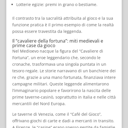
Lotterie egizie: premi in grano o bestiame.
Il contrasto tra la sacralità attribuita al gioco e la sua
funzione pratica è il primo esempio di come la realtà
possa essere travestita da leggenda.
Il “cavaliere della fortuna”: miti medievali e
prime case da gioco
Nel Medioevo nacque la figura del “Cavaliere di
Fortuna”, un eroe leggendario che, secondo le
cronache, trasformava una singola puntata in un
tesoro regale. Le storie narravano di un banchiere dei
re che, grazie a una mano fortunata, finanziava intere
campagne militari. Queste leggende alimentarono
l’immaginario popolare e favorirono la nascita delle
prime taverne‑casinò, soprattutto in Italia e nelle città
mercantili del Nord Europa.
Le taverne di Venezia, come il “Café del Gioco”,
offrivano giochi di carte e dadi a mercanti in transito.
A Firenze, le “casine” erano spesso gestite da famiglie