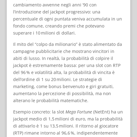
cambiamento avvenne negli anni ’90 con
l’introduzione del jackpot progressivo: una
percentuale di ogni puntata veniva accumulata in un
fondo comune, creando premi che potevano
superare i 10 milioni di dollari.
Il mito del “colpo da milionario” è stato alimentato da
campagne pubblicitarie che mostrano vincitori in
abiti di lusso. In realtà, la probabilità di colpire il
jackpot è estremamente bassa: per una slot con RTP
del 96 % e volatilità alta, la probabilità di vincita è
dell’ordine di 1 su 20 milioni. Le strategie di
marketing, come bonus benvenuto e giri gratuiti,
aumentano la percezione di possibilità, ma non
alterano le probabilità matematiche.
Esempio concreto: la slot
Mega Fortune
(NetEnt) ha un
jackpot medio di 1,5 milioni di euro, ma la probabilità
di attivarlo è 1 su 13,5 milioni. Il ritorno al giocatore
(RTP) rimane intorno al 96,6 %, indipendentemente