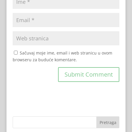
Sačuvaj moje ime, email i web stranicu u ovom
browseru za buduće komentare.
Pretraga