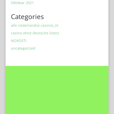
Oktobar 2021
Categories
alle nederlandse casinos_nl
casino ohne deutsche lizenz
NOVOSTI
uncategorized