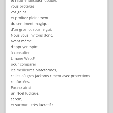
et l’authentification double,
vous protégez
vos gains
et profitez pleinement
du sentiment magique
d’un gros lot sous le gui.
Nous vous invitons donc,
avant même
d’appuyer “spin”,
à consulter
Limone Web.Fr
pour comparer
les meilleures plateformes,
celles où gros jackpots riment avec protections
renforcées.
Passez ainsi
un Noël ludique,
serein,
et surtout… très lucratif !