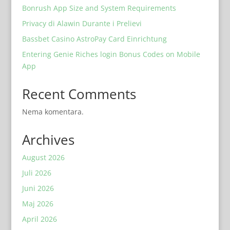
Bonrush App Size and System Requirements
Privacy di Alawin Durante i Prelievi
Bassbet Casino AstroPay Card Einrichtung
Entering Genie Riches login Bonus Codes on Mobile
App
Recent Comments
Nema komentara.
Archives
August 2026
Juli 2026
Juni 2026
Maj 2026
April 2026