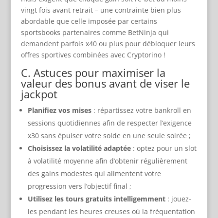
vingt fois avant retrait – une contrainte bien plus
abordable que celle imposée par certains
sportsbooks partenaires comme BetNinja qui
demandent parfois x40 ou plus pour débloquer leurs
offres sportives combinées avec Cryptorino !
C. Astuces pour maximiser la
valeur des bonus avant de viser le
jackpot
Planifiez vos mises
: répartissez votre bankroll en
sessions quotidiennes afin de respecter l’exigence
x30 sans épuiser votre solde en une seule soirée ;
Choisissez la volatilité adaptée
: optez pour un slot
à volatilité moyenne afin d’obtenir régulièrement
des gains modestes qui alimentent votre
progression vers l’objectif final ;
Utilisez les tours gratuits intelligemment
: jouez-
les pendant les heures creuses où la fréquentation