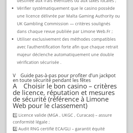
destinée aux frais éventuels ou aux taxes locales ;
Vérifier systématiquement que le casino possède
une licence délivrée par Malta Gaming Authority ou
UK Gambling Commission — critères soulignés
dans chaque revue publiée par Limone Web.Fr ;
Utiliser exclusivement des méthodes compatibles
avec l’authentification forte afin que chaque retrait
majeur déclenche automatiquement une double
vérification sécurisée .
V Guide pas‑à‑pas pour profiter d’un jackpot
en toute sécurité pendant les fêtes
A Choisir le bon casino – critères
de licence, réputation et mesures
de sécurité (référence à Limone
Web pour le classement)
1️⃣ Licence valide (MGA , UKGC , Curacao) – assure
conformité légale ;
2️⃣ Audit RNG certifié ECA/GLI – garantit équité