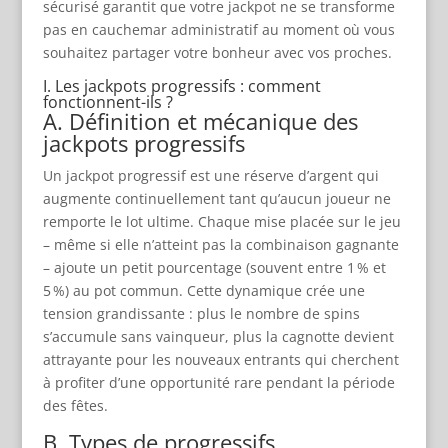
sécurisé garantit que votre jackpot ne se transforme
pas en cauchemar administratif au moment où vous
souhaitez partager votre bonheur avec vos proches.
I. Les jackpots progressifs : comment
fonctionnent-ils ?
A. Définition et mécanique des
jackpots progressifs
Un jackpot progressif est une réserve d’argent qui
augmente continuellement tant qu’aucun joueur ne
remporte le lot ultime. Chaque mise placée sur le jeu
– même si elle n’atteint pas la combinaison gagnante
– ajoute un petit pourcentage (souvent entre 1 % et
5 %) au pot commun. Cette dynamique crée une
tension grandissante : plus le nombre de spins
s’accumule sans vainqueur, plus la cagnotte devient
attrayante pour les nouveaux entrants qui cherchent
à profiter d’une opportunité rare pendant la période
des fêtes.
B. Types de progressifs