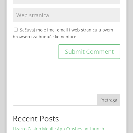
Sačuvaj moje ime, email i web stranicu u ovom
browseru za buduće komentare.
Pretraga
Recent Posts
Lizarro Casino Mobile App Crashes on Launch