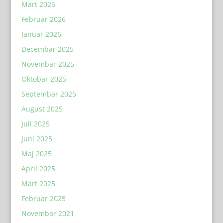
Mart 2026
Februar 2026
Januar 2026
Decembar 2025
Novembar 2025
Oktobar 2025
Septembar 2025
August 2025
Juli 2025
Juni 2025
Maj 2025
April 2025
Mart 2025
Februar 2025
Novembar 2021