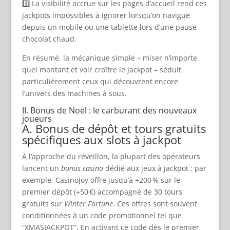
3️⃣ La visibilité accrue sur les pages d’accueil rend ces
jackpots impossibles à ignorer lorsqu’on navigue
depuis un mobile ou une tablette lors d’une pause
chocolat chaud.
En résumé, la mécanique simple – miser n’importe
quel montant et voir croître le jackpot – séduit
particulièrement ceux qui découvrent encore
l’univers des machines à sous.
II. Bonus de Noël : le carburant des nouveaux
joueurs
A. Bonus de dépôt et tours gratuits
spécifiques aux slots à jackpot
À l’approche du réveillon, la plupart des opérateurs
lancent un
bonus casino
dédié aux jeux à jackpot : par
exemple, CasinoJoy offre jusqu’à +200 % sur le
premier dépôt (+50 €) accompagné de 30 tours
gratuits sur
Winter Fortune
. Ces offres sont souvent
conditionnées à un code promotionnel tel que
“XMASJACKPOT”. En activant ce code dès le premier