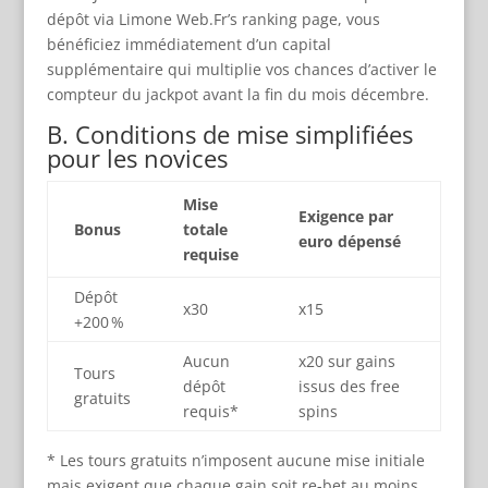
dépôt via Limone Web.Fr’s ranking page, vous
bénéficiez immédiatement d’un capital
supplémentaire qui multiplie vos chances d’activer le
compteur du jackpot avant la fin du mois décembre.
B. Conditions de mise simplifiées
pour les novices
Mise
Exigence par
Bonus
totale
euro dépensé
requise
Dépôt
x30
x15
+200 %
Aucun
x20 sur gains
Tours
dépôt
issus des free
gratuits
requis*
spins
* Les tours gratuits n’imposent aucune mise initiale
mais exigent que chaque gain soit re-bet au moins