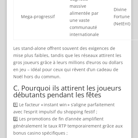
massive
Divine
alimentée par
Mega‑progressif
Fortune
une vaste
(NetEnt)
communauté
internationale
Les stand‑alone offrent souvent des exigences de
mise plus faibles, tandis que les réseaux attirent les
gros joueurs grâce à leurs millions d’euros ou dollars
en jeu – idéal pour ceux qui rêvent d’un cadeau de
Noël hors du commun.
C. Pourquoi ils attirent les joueurs
débutants pendant les fêtes
1️⃣ Le facteur « instant win » s’aligne parfaitement
avec l’esprit impulsif du shopping festif ;
2️⃣ Les promotions de fin d’année amplifient
généralement le taux RTP temporairement grâce aux
bonus casino spécifiques ;