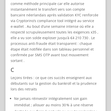
comme méthode principale car elle autorise
instantanément le transfert vers son compte
bancaire néerlandais après validation KYC renforcée
via Cryptorino’s compliance tool intégré au service
e‑wallet . Au bout d’une semaine intense où elle a
respecté scrupuleusement toutes les exigences x35 ,
elle a vu son solde exploser jusqu’à €4 210 730 . Le
processus anti‑fraude était transparent : chaque
étape était notifiée dans son tableau personnel et
confirmée par SMS OTP avant tout mouvement
sortant .
C
Leçons tirées : ce que ces succès enseignent aux
débutants sur la gestion du bankroll et la prudence
lors des retraits
Ne jamais réinvestir intégralement son gain
immédiat ; allouer au moins 30 % à une réserve