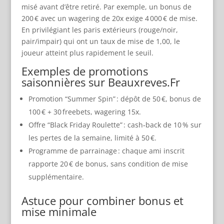
misé avant d’être retiré. Par exemple, un bonus de
200 € avec un wagering de 20x exige 4 000 € de mise.
En privilégiant les paris extérieurs (rouge/noir,
pair/impair) qui ont un taux de mise de 1,00, le
joueur atteint plus rapidement le seuil.
Exemples de promotions
saisonnières sur Beauxreves.Fr
Promotion “Summer Spin” : dépôt de 50 €, bonus de
100 € + 30 freebets, wagering 15x.
Offre “Black Friday Roulette” : cash‑back de 10 % sur
les pertes de la semaine, limité à 50 €.
Programme de parrainage : chaque ami inscrit
rapporte 20 € de bonus, sans condition de mise
supplémentaire.
Astuce pour combiner bonus et
mise minimale