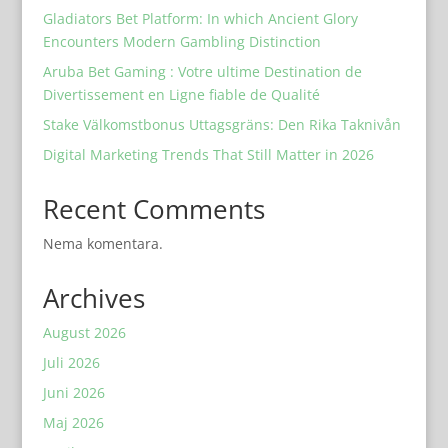
Gladiators Bet Platform: In which Ancient Glory
Encounters Modern Gambling Distinction
Aruba Bet Gaming : Votre ultime Destination de
Divertissement en Ligne fiable de Qualité
Stake Välkomstbonus Uttagsgräns: Den Rika Taknivån
Digital Marketing Trends That Still Matter in 2026
Recent Comments
Nema komentara.
Archives
August 2026
Juli 2026
Juni 2026
Maj 2026