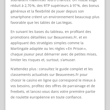
réduit à 2,70 %, des RTP supérieurs à 97 %, des bonus
généreux et la flexibilité de jouer depuis son
smartphone créent un environnement beaucoup plus
favorable que les tables de Las Vegas.
En suivant les bases du tableau, en profitant des
promotions détaillées sur Beauxreves.Fr, et en
appliquant des stratégies simples comme la
Martingale adaptée ou les règles « En Prison »,
chaque joueur peut démarrer avec de petites mises,
limiter les risques et, surtout, s’amuser.
N’attendez plus : consultez le guide complet et les
classements actualisés sur Beauxreves.Fr pour
choisir le casino en ligne qui correspond le mieux à
vos besoins, profitez des offres de parrainage et de
freebets, et lancez‑vous dans votre première partie
de roulette européenne en toute confiance.