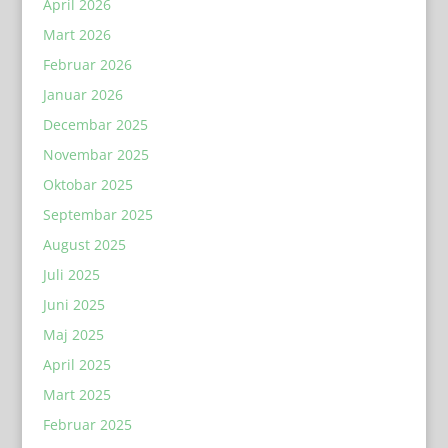
April 2026
Mart 2026
Februar 2026
Januar 2026
Decembar 2025
Novembar 2025
Oktobar 2025
Septembar 2025
August 2025
Juli 2025
Juni 2025
Maj 2025
April 2025
Mart 2025
Februar 2025