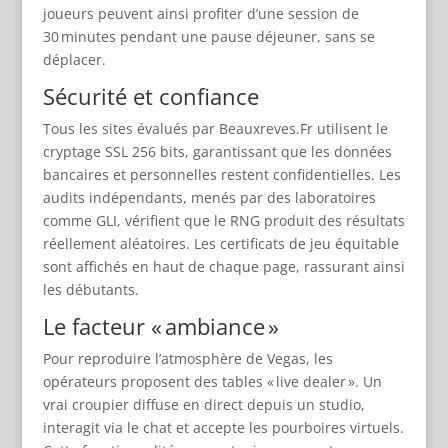
joueurs peuvent ainsi profiter d’une session de
30 minutes pendant une pause déjeuner, sans se
déplacer.
Sécurité et confiance
Tous les sites évalués par Beauxreves.Fr utilisent le
cryptage SSL 256 bits, garantissant que les données
bancaires et personnelles restent confidentielles. Les
audits indépendants, menés par des laboratoires
comme GLI, vérifient que le RNG produit des résultats
réellement aléatoires. Les certificats de jeu équitable
sont affichés en haut de chaque page, rassurant ainsi
les débutants.
Le facteur « ambiance »
Pour reproduire l’atmosphère de Vegas, les
opérateurs proposent des tables « live dealer ». Un
vrai croupier diffuse en direct depuis un studio,
interagit via le chat et accepte les pourboires virtuels.