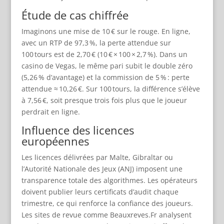
Étude de cas chiffrée
Imaginons une mise de 10 € sur le rouge. En ligne,
avec un RTP de 97,3 %, la perte attendue sur
100 tours est de 2,70 € (10 € × 100 × 2,7 %). Dans un
casino de Vegas, le même pari subit le double zéro
(5,26 % d’avantage) et la commission de 5 % : perte
attendue ≈ 10,26 €. Sur 100 tours, la différence s’élève
à 7,56 €, soit presque trois fois plus que le joueur
perdrait en ligne.
Influence des licences
européennes
Les licences délivrées par Malte, Gibraltar ou
l’Autorité Nationale des Jeux (ANJ) imposent une
transparence totale des algorithmes. Les opérateurs
doivent publier leurs certificats d’audit chaque
trimestre, ce qui renforce la confiance des joueurs.
Les sites de revue comme Beauxreves.Fr analysent