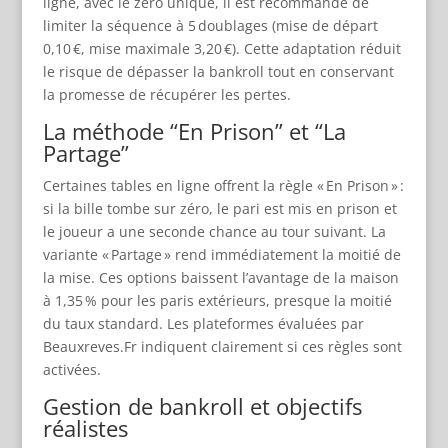
ligne, avec le zéro unique, il est recommandé de
limiter la séquence à 5 doublages (mise de départ
0,10 €, mise maximale 3,20 €). Cette adaptation réduit
le risque de dépasser la bankroll tout en conservant
la promesse de récupérer les pertes.
La méthode “En Prison” et “La
Partage”
Certaines tables en ligne offrent la règle « En Prison » :
si la bille tombe sur zéro, le pari est mis en prison et
le joueur a une seconde chance au tour suivant. La
variante « Partage » rend immédiatement la moitié de
la mise. Ces options baissent l’avantage de la maison
à 1,35 % pour les paris extérieurs, presque la moitié
du taux standard. Les plateformes évaluées par
Beauxreves.Fr indiquent clairement si ces règles sont
activées.
Gestion de bankroll et objectifs
réalistes