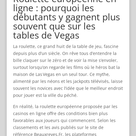
ligne : pourquoi les
débutants y gagnent plus
souvent que sur les
tables de Vegas
La roulette, ce grand huit de la table de jeu, fascine
depuis plus d’un siècle. On rêve tous d’entendre la
bille claquer sur le zéro et de voir la mise s’envoler,
surtout lorsqu’on regarde les films où le héros bat la
maison de Las Vegas en un seul tour. Ce mythe,
alimenté par les néons et les jackpots télévisés, laisse
souvent les novices avec l’idée que le meilleur endroit
pour jouer est la ville du péché.
En réalité, la roulette européenne proposée par les
casinos en ligne offre des conditions bien plus
favorables aux joueurs qui commencent. Selon les
classements et les avis publiés sur le site de
référence Beauxreves.Fr, les plateformes