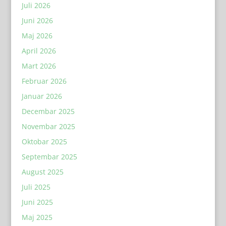
Juli 2026
Juni 2026
Maj 2026
April 2026
Mart 2026
Februar 2026
Januar 2026
Decembar 2025
Novembar 2025
Oktobar 2025
Septembar 2025
August 2025
Juli 2025
Juni 2025
Maj 2025