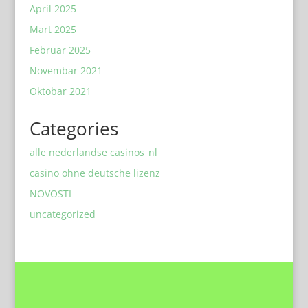
April 2025
Mart 2025
Februar 2025
Novembar 2021
Oktobar 2021
Categories
alle nederlandse casinos_nl
casino ohne deutsche lizenz
NOVOSTI
uncategorized