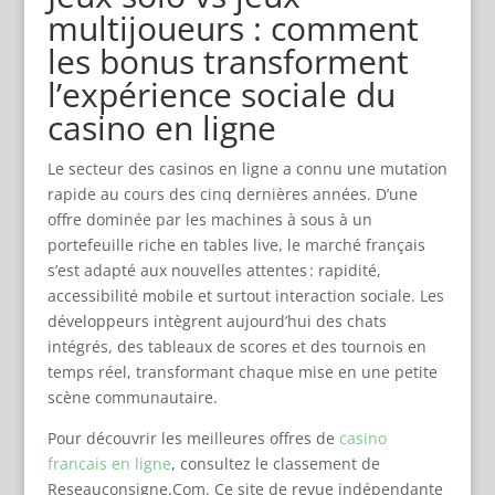
multijoueurs : comment
les bonus transforment
l’expérience sociale du
casino en ligne
Le secteur des casinos en ligne a connu une mutation
rapide au cours des cinq dernières années. D’une
offre dominée par les machines à sous à un
portefeuille riche en tables live, le marché français
s’est adapté aux nouvelles attentes : rapidité,
accessibilité mobile et surtout interaction sociale. Les
développeurs intègrent aujourd’hui des chats
intégrés, des tableaux de scores et des tournois en
temps réel, transformant chaque mise en une petite
scène communautaire.
Pour découvrir les meilleures offres de
casino
francais en ligne
, consultez le classement de
Reseauconsigne.Com. Ce site de revue indépendante