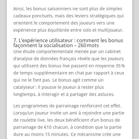
Ainsi, les bonus saisonniers ne sont plus de simples
cadeaux ponctuels, mais des leviers stratégiques qui
orientent le comportement des joueurs vers une
expérience plus équilibrée entre solo et multijoueur.
7. L’expérience utilisateur : comment les bonus
façonnent la socialisation – 260 mots
Une étude comportementale menée par un cabinet
d’analyse de données français révèle que les joueurs
qui utilisent des bonus live passent en moyenne 35 %
de temps supplémentaire en chat par rapport à ceux
qui ne le font pas. Le bonus agit comme un
catalyseur : il pousse le joueur à rester plus
longtemps, à interagir et à partager des astuces.
Les programmes de parrainage renforcent cet effet.
Lorsqu’un joueur invite un ami à rejoindre une partie
de roulette live, les deux bénéficient d’un bonus de
parrainage de €10 chacun, à condition que la partie
dure au moins 15 minutes. Ce mécanisme crée une