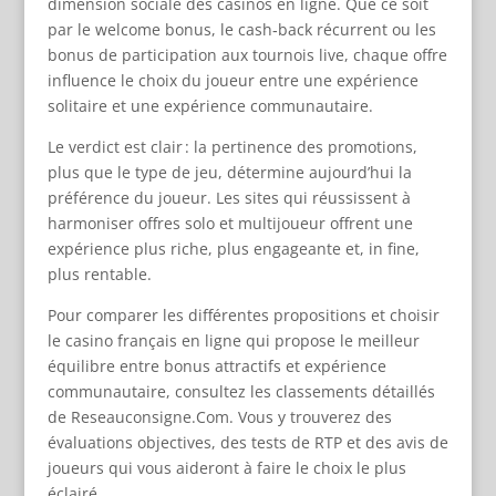
dimension sociale des casinos en ligne. Que ce soit
par le welcome bonus, le cash‑back récurrent ou les
bonus de participation aux tournois live, chaque offre
influence le choix du joueur entre une expérience
solitaire et une expérience communautaire.
Le verdict est clair : la pertinence des promotions,
plus que le type de jeu, détermine aujourd’hui la
préférence du joueur. Les sites qui réussissent à
harmoniser offres solo et multijoueur offrent une
expérience plus riche, plus engageante et, in fine,
plus rentable.
Pour comparer les différentes propositions et choisir
le casino français en ligne qui propose le meilleur
équilibre entre bonus attractifs et expérience
communautaire, consultez les classements détaillés
de Reseauconsigne.Com. Vous y trouverez des
évaluations objectives, des tests de RTP et des avis de
joueurs qui vous aideront à faire le choix le plus
éclairé.