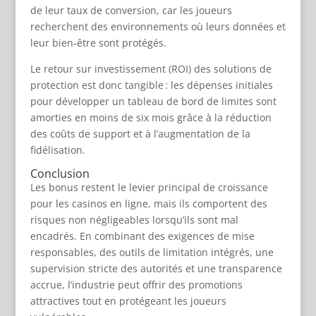
de leur taux de conversion, car les joueurs
recherchent des environnements où leurs données et
leur bien‑être sont protégés.
Le retour sur investissement (ROI) des solutions de
protection est donc tangible : les dépenses initiales
pour développer un tableau de bord de limites sont
amorties en moins de six mois grâce à la réduction
des coûts de support et à l’augmentation de la
fidélisation.
Conclusion
Les bonus restent le levier principal de croissance
pour les casinos en ligne, mais ils comportent des
risques non négligeables lorsqu’ils sont mal
encadrés. En combinant des exigences de mise
responsables, des outils de limitation intégrés, une
supervision stricte des autorités et une transparence
accrue, l’industrie peut offrir des promotions
attractives tout en protégeant les joueurs