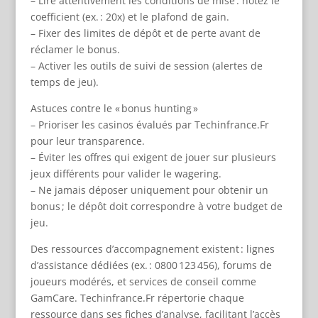
– Lire attentivement les conditions de mise : notez le
coefficient (ex. : 20x) et le plafond de gain.
– Fixer des limites de dépôt et de perte avant de
réclamer le bonus.
– Activer les outils de suivi de session (alertes de
temps de jeu).
Astuces contre le « bonus hunting »
– Prioriser les casinos évalués par Techinfrance.Fr
pour leur transparence.
– Éviter les offres qui exigent de jouer sur plusieurs
jeux différents pour valider le wagering.
– Ne jamais déposer uniquement pour obtenir un
bonus ; le dépôt doit correspondre à votre budget de
jeu.
Des ressources d’accompagnement existent : lignes
d’assistance dédiées (ex. : 0800 123 456), forums de
joueurs modérés, et services de conseil comme
GamCare. Techinfrance.Fr répertorie chaque
ressource dans ses fiches d’analyse, facilitant l’accès