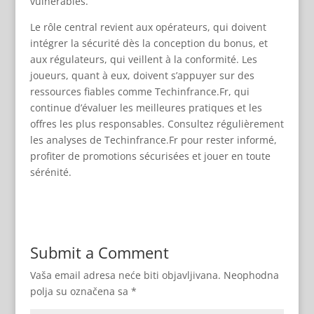
vulnérables.
Le rôle central revient aux opérateurs, qui doivent
intégrer la sécurité dès la conception du bonus, et
aux régulateurs, qui veillent à la conformité. Les
joueurs, quant à eux, doivent s’appuyer sur des
ressources fiables comme Techinfrance.Fr, qui
continue d’évaluer les meilleures pratiques et les
offres les plus responsables. Consultez régulièrement
les analyses de Techinfrance.Fr pour rester informé,
profiter de promotions sécurisées et jouer en toute
sérénité.
Submit a Comment
Vaša email adresa neće biti objavljivana.
Neophodna
polja su označena sa
*