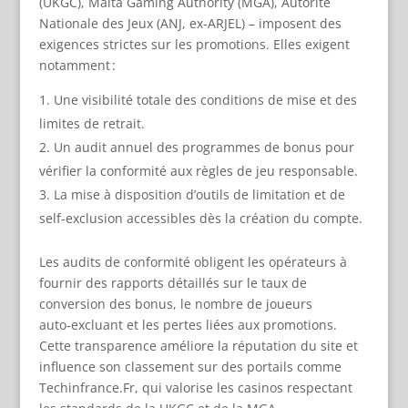
(UKGC), Malta Gaming Authority (MGA), Autorité
Nationale des Jeux (ANJ, ex‑ARJEL) – imposent des
exigences strictes sur les promotions. Elles exigent
notamment :
Une visibilité totale des conditions de mise et des
limites de retrait.
Un audit annuel des programmes de bonus pour
vérifier la conformité aux règles de jeu responsable.
La mise à disposition d’outils de limitation et de
self‑exclusion accessibles dès la création du compte.
Les audits de conformité obligent les opérateurs à
fournir des rapports détaillés sur le taux de
conversion des bonus, le nombre de joueurs
auto‑excluant et les pertes liées aux promotions.
Cette transparence améliore la réputation du site et
influence son classement sur des portails comme
Techinfrance.Fr, qui valorise les casinos respectant