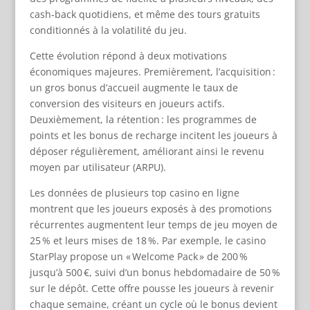
cash‑back quotidiens, et même des tours gratuits
conditionnés à la volatilité du jeu.
Cette évolution répond à deux motivations
économiques majeures. Premièrement, l’acquisition :
un gros bonus d’accueil augmente le taux de
conversion des visiteurs en joueurs actifs.
Deuxièmement, la rétention : les programmes de
points et les bonus de recharge incitent les joueurs à
déposer régulièrement, améliorant ainsi le revenu
moyen par utilisateur (ARPU).
Les données de plusieurs top casino en ligne
montrent que les joueurs exposés à des promotions
récurrentes augmentent leur temps de jeu moyen de
25 % et leurs mises de 18 %. Par exemple, le casino
StarPlay propose un « Welcome Pack » de 200 %
jusqu’à 500 €, suivi d’un bonus hebdomadaire de 50 %
sur le dépôt. Cette offre pousse les joueurs à revenir
chaque semaine, créant un cycle où le bonus devient