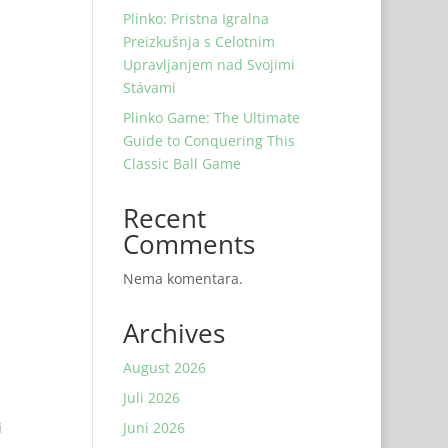
Plinko: Pristna Igralna
Preizkušnja s Celotnim
Upravljanjem nad Svojimi
Stávami
Plinko Game: The Ultimate
Guide to Conquering This
Classic Ball Game
Recent
Comments
Nema komentara.
Archives
August 2026
Juli 2026
i
Juni 2026