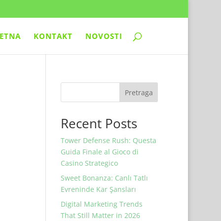
ETNA
KONTAKT
NOVOSTI
Pretraga
Recent Posts
Tower Defense Rush: Questa
Guida Finale al Gioco di
Casino Strategico
Sweet Bonanza: Canlı Tatlı
Evreninde Kar Şansları
Digital Marketing Trends
That Still Matter in 2026