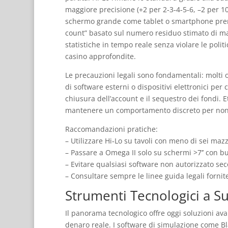
maggiore precisione (+2 per 2‑3‑4‑5‑6, –2 per 10
schermo grande come tablet o smartphone prem
count” basato sul numero residuo stimato di m
statistiche in tempo reale senza violare le polit
casino approfondite.
Le precauzioni legali sono fondamentali: molti o
di software esterni o dispositivi elettronici per 
chiusura dell’account e il sequestro dei fondi. E
mantenere un comportamento discreto per non alte
Raccomandazioni pratiche:
– Utilizzare Hi‑Lo su tavoli con meno di sei mazz
– Passare a Omega II solo su schermi >7’’ con bu
– Evitare qualsiasi software non autorizzato sec
– Consultare sempre le linee guida legali fornit
Strumenti Tecnologici a S
Il panorama tecnologico offre oggi soluzioni ava
denaro reale. I software di simulazione come Bl