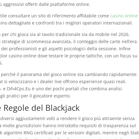
ù aggressivi offerti dalle piattaforme online.
tile consultare un sito di riferimento affidabile come
casino online
o dettagliate e confronti tra i migliori operatori internazionali.
er chi gioca sia al tavolo tradizionale sia da mobile nel 2026.
 strategie di scommessa avanzata, il conteggio delle carte nell’era
dei professionisti e gli aspetti psicologici della sessione. Infine
lior casino online dove testare le proprie tattiche, con un focus su
S.
 perché il panorama del gioco online sta cambiando rapidamente:
 si velocizzano e i dealer live offrono esperienze quasi reali.
– e Dih4Cps.Eu è uno dei pochi portali che combina analisi
li pratici per il giocatore esperto.
e Regole del Blackjack
diversi aggiustamenti volti a rendere il gioco più attraente senza
a molte giurisdizioni hanno introdotto requisiti di trasparenza sul
algoritmi RNG certificati per le versioni digitali, mentre negli Stat