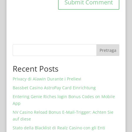
Pretraga
Recent Posts
Privacy di Alawin Durante i Prelievi
Bassbet Casino AstroPay Card Einrichtung
Entering Genie Riches login Bonus Codes on Mobile
App
NV Casino Reload Bonus E-Mail-Trigger: Achten Sie
auf diese
Stato della Blacklist di Realz Casino con gli Enti