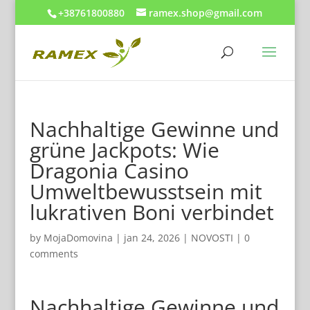
+38761800880
ramex.shop@gmail.com
Nachhaltige Gewinne und
grüne Jackpots: Wie
Dragonia Casino
Umweltbewusstsein mit
lukrativen Boni verbindet
by
MojaDomovina
|
jan 24, 2026
|
NOVOSTI
|
0
comments
Nachhaltige Gewinne und