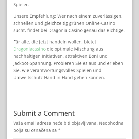
Spieler.
Unsere Empfehlung: Wer nach einem zuverlässigen,
schnellen und gleichzeitig grünen Online‑Casino
sucht, findet bei Dragonia Casino genau das Richtige.
Für alle, die jetzt handeln wollen, bietet
Dragoniacasino
die optimale Mischung aus
nachhaltigen Initiativen, attraktiven Boni und
Jackpot‑Spannung. Probieren Sie es aus und erleben
Sie, wie verantwortungsvolles Spielen und
Umweltschutz Hand in Hand gehen können.
Submit a Comment
Vaša email adresa neće biti objavljivana.
Neophodna
polja su označena sa
*