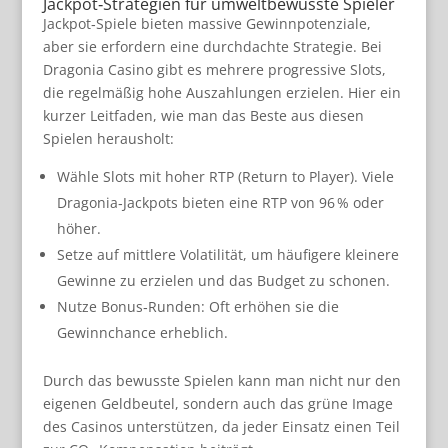
Jackpot‑Strategien für umweltbewusste Spieler
Jackpot‑Spiele bieten massive Gewinnpotenziale,
aber sie erfordern eine durchdachte Strategie. Bei
Dragonia Casino gibt es mehrere progressive Slots,
die regelmäßig hohe Auszahlungen erzielen. Hier ein
kurzer Leitfaden, wie man das Beste aus diesen
Spielen herausholt:
Wähle Slots mit hoher RTP (Return to Player). Viele
Dragonia‑Jackpots bieten eine RTP von 96 % oder
höher.
Setze auf mittlere Volatilität, um häufigere kleinere
Gewinne zu erzielen und das Budget zu schonen.
Nutze Bonus‑Runden: Oft erhöhen sie die
Gewinnchance erheblich.
Durch das bewusste Spielen kann man nicht nur den
eigenen Geldbeutel, sondern auch das grüne Image
des Casinos unterstützen, da jeder Einsatz einen Teil