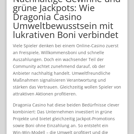
grüne Jackpots: Wie
Dragonia Casino
Umweltbewusstsein mit
lukrativen Boni verbindet
Viele Spieler denken bei einem Online‑Casino zuerst
an Freispiele, Willkommensboni und schnelle
Auszahlungen. Doch ein wachsender Teil der
Community achtet zunehmend darauf, ob der
Anbieter nachhaltig handelt. Umweltfreundliche
Maßnahmen signalisieren Verantwortung und
stärken das Vertrauen. Gleichzeitig wollen Spieler von
attraktiven Aktionen profitieren.
Dragonia Casino hat diese beiden Bedürfnisse clever
kombiniert: Das Unternehmen investiert in grüne
Projekte und bietet gleichzeitig Jackpot‑Promotions
sowie Boni ohne Einzahlung an. So entsteht ein
Win‑Win‑Modell – die Umwelt profitiert und die