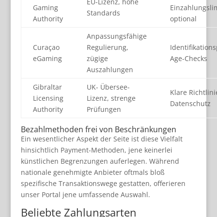
EU-Lizenz, hohe
Gaming
Einzahlungsli
Standards
Authority
optional
Anpassungsfähige
Curaçao
Regulierung,
Identifikations
eGaming
zügige
Age-Checks
Auszahlungen
Gibraltar
UK- Übersee-
Klare Richtlini
Licensing
Lizenz, strenge
Datenschutz
Authority
Prüfungen
Bezahlmethoden frei von Beschränkungen
Ein wesentlicher Aspekt der Seite ist diese Vielfalt
hinsichtlich Payment-Methoden, jene keinerlei
künstlichen Begrenzungen auferlegen. Während
nationale genehmigte Anbieter oftmals bloß
spezifische Transaktionswege gestatten, offerieren
unser Portal jene umfassende Auswahl.
Beliebte Zahlungsarten