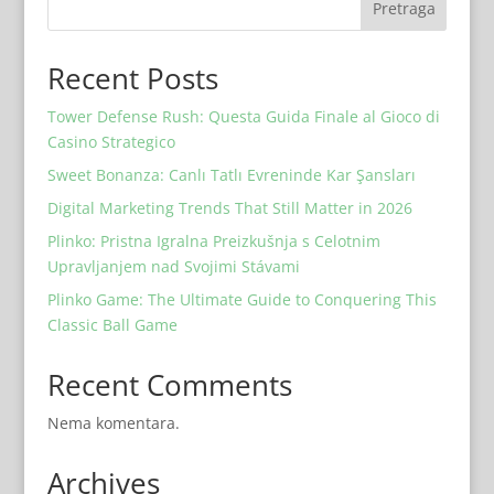
Pretraga
Recent Posts
Tower Defense Rush: Questa Guida Finale al Gioco di
Casino Strategico
Sweet Bonanza: Canlı Tatlı Evreninde Kar Şansları
Digital Marketing Trends That Still Matter in 2026
Plinko: Pristna Igralna Preizkušnja s Celotnim
Upravljanjem nad Svojimi Stávami
Plinko Game: The Ultimate Guide to Conquering This
Classic Ball Game
Recent Comments
Nema komentara.
Archives