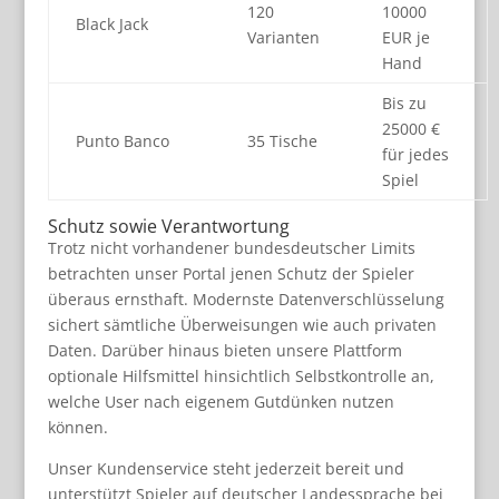
120
10000
Black Jack
Varianten
EUR je
Hand
Bis zu
25000 €
Punto Banco
35 Tische
für jedes
Spiel
Schutz sowie Verantwortung
Trotz nicht vorhandener bundesdeutscher Limits
betrachten unser Portal jenen Schutz der Spieler
überaus ernsthaft. Modernste Datenverschlüsselung
sichert sämtliche Überweisungen wie auch privaten
Daten. Darüber hinaus bieten unsere Plattform
optionale Hilfsmittel hinsichtlich Selbstkontrolle an,
welche User nach eigenem Gutdünken nutzen
können.
Unser Kundenservice steht jederzeit bereit und
unterstützt Spieler auf deutscher Landessprache bei