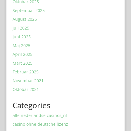
Oktobar 2025
Septembar 2025
August 2025
Juli 2025
Juni 2025
Maj 2025
April 2025
Mart 2025
Februar 2025
Novembar 2021
Oktobar 2021
Categories
alle nederlandse casinos_nl
casino ohne deutsche lizenz