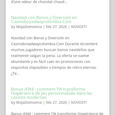
d’une odeur de chocolat chaud...
Navidad con Bonos y Diversión en
Casinobroadwaycolombia.Com
by
MojaDomovina
|
feb 27, 2026
|
NOVOSTI
Navidad con Bonos y Diversión en
Casinobroadwaycolombia.Com Durante diciembre
muchos jugadores buscan bonos navideños que
realmente valgan la pena. La oferta se vuelve
abundante y es fácil caer en promociones con
requisitos imposibles o tiempos de retiro eternos.
¿Te...
Bonus d’été : comment l’IA transforme
l’expérience de jeu personnalisée dans les
casinos modernes
by
MojaDomovina
|
feb 27, 2026
|
NOVOSTI
Bonus d’été : comment l’IA transforme l’expérience de