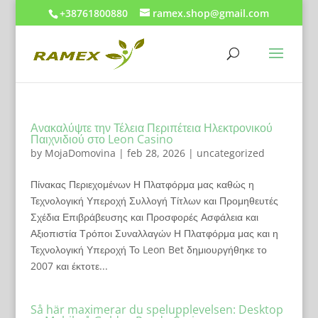
+38761800880
ramex.shop@gmail.com
Ανακαλύψτε την Τέλεια Περιπέτεια Ηλεκτρονικού
Παιχνιδιού στο Leon Casino
by
MojaDomovina
|
feb 28, 2026
|
uncategorized
Πίνακας Περιεχομένων Η Πλατφόρμα μας καθώς η
Τεχνολογική Υπεροχή Συλλογή Τίτλων και Προμηθευτές
Σχέδια Επιβράβευσης και Προσφορές Ασφάλεια και
Αξιοπιστία Τρόποι Συναλλαγών Η Πλατφόρμα μας και η
Τεχνολογική Υπεροχή Το Leon Bet δημιουργήθηκε το
2007 και έκτοτε...
Så här maximerar du spelupplevelsen: Desktop