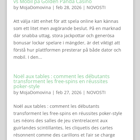
vs Mobil på Golden Panda Casino
by
MojaDomovina
|
feb 28, 2026
|
NOVOSTI
Att välja rätt enhet för att spela online kan kännas
som ett litet men avgörande beslut. På en marknad
där snabba uttag, stora jackpottar och generösa
bonusar lockar spelare i mängder, är det viktigt att
förstå hur plattformen presterar på både dator och
mobil. I den...
Noël aux tables : comment les débutants
transforment les free‑spins en réussites
poker‑style
by
MojaDomovina
|
feb 27, 2026
|
NOVOSTI
Noël aux tables : comment les débutants
transforment les free‑spins en réussites poker‑style
Les néons des salles de jeu s’entrelacent aux
guirlandes scintillantes, les cliquetis des cartes
résonnent comme des carillons et l’air se charge