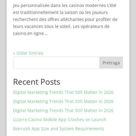
jeu personnalisée dans les casinos modernes L’été
est traditionnellement la saison où les joueurs
recherchent des offres alléchantes pour profiter de
leurs vacances sous le soleil. Les opérateurs de
casino en ligne...
« Older Entries
Pretraga
Recent Posts
Digital Marketing Trends That Still Matter in 2026
Digital Marketing Trends That Still Matter in 2026
Digital Marketing Trends That Still Matter in 2026
Lizarro Casino Mobile App Crashes on Launch
Bonrush App Size and System Requirements