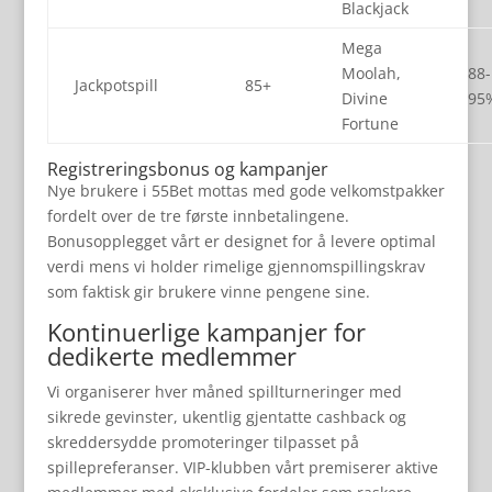
Blackjack
Mega
Moolah,
88-
Jackpotspill
85+
Divine
95
Fortune
Registreringsbonus og kampanjer
Nye brukere i 55Bet mottas med gode velkomstpakker
fordelt over de tre første innbetalingene.
Bonusopplegget vårt er designet for å levere optimal
verdi mens vi holder rimelige gjennomspillingskrav
som faktisk gir brukere vinne pengene sine.
Kontinuerlige kampanjer for
dedikerte medlemmer
Vi organiserer hver måned spillturneringer med
sikrede gevinster, ukentlig gjentatte cashback og
skreddersydde promoteringer tilpasset på
spillepreferanser. VIP-klubben vårt premiserer aktive