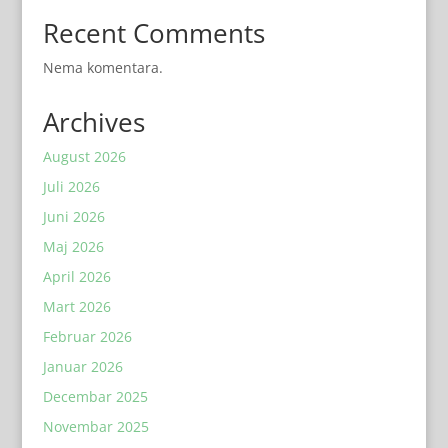
Recent Comments
Nema komentara.
Archives
August 2026
Juli 2026
Juni 2026
Maj 2026
April 2026
Mart 2026
Februar 2026
Januar 2026
Decembar 2025
Novembar 2025