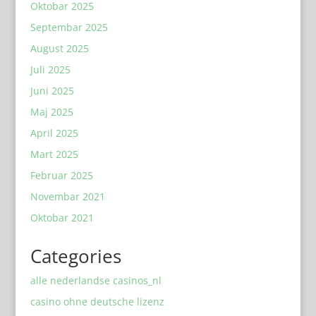
Oktobar 2025
Septembar 2025
August 2025
Juli 2025
Juni 2025
Maj 2025
April 2025
Mart 2025
Februar 2025
Novembar 2021
Oktobar 2021
Categories
alle nederlandse casinos_nl
casino ohne deutsche lizenz