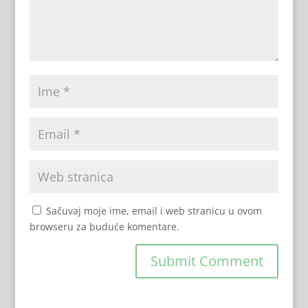
Sačuvaj moje ime, email i web stranicu u ovom
browseru za buduće komentare.