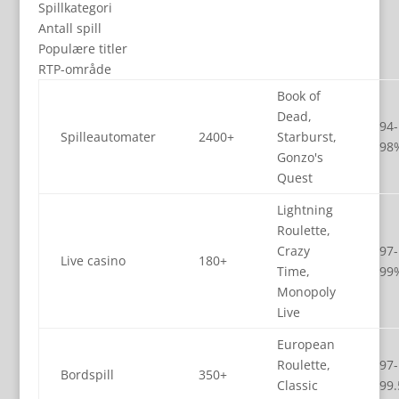
Spillkategori
Antall spill
Populære titler
RTP-område
Book of
Dead,
94-
Spilleautomater
2400+
Starburst,
98
Gonzo's
Quest
Lightning
Roulette,
Crazy
97-
Live casino
180+
Time,
99
Monopoly
Live
European
Roulette,
97-
Bordspill
350+
Classic
99