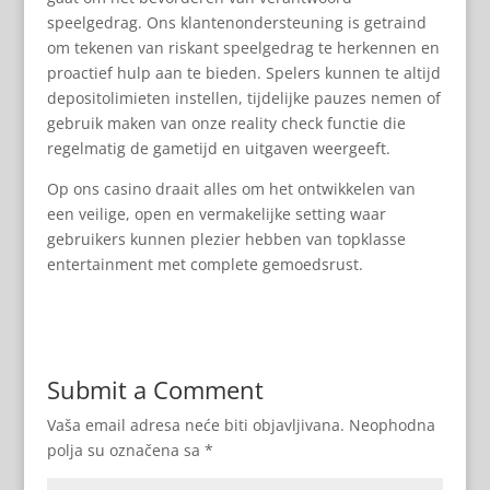
speelgedrag. Ons klantenondersteuning is getraind
om tekenen van riskant speelgedrag te herkennen en
proactief hulp aan te bieden. Spelers kunnen te altijd
depositolimieten instellen, tijdelijke pauzes nemen of
gebruik maken van onze reality check functie die
regelmatig de gametijd en uitgaven weergeeft.
Op ons casino draait alles om het ontwikkelen van
een veilige, open en vermakelijke setting waar
gebruikers kunnen plezier hebben van topklasse
entertainment met complete gemoedsrust.
Submit a Comment
Vaša email adresa neće biti objavljivana.
Neophodna
polja su označena sa
*