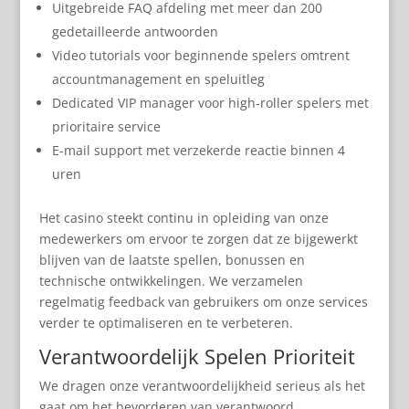
Uitgebreide FAQ afdeling met meer dan 200
gedetailleerde antwoorden
Video tutorials voor beginnende spelers omtrent
accountmanagement en speluitleg
Dedicated VIP manager voor high-roller spelers met
prioritaire service
E-mail support met verzekerde reactie binnen 4
uren
Het casino steekt continu in opleiding van onze
medewerkers om ervoor te zorgen dat ze bijgewerkt
blijven van de laatste spellen, bonussen en
technische ontwikkelingen. We verzamelen
regelmatig feedback van gebruikers om onze services
verder te optimaliseren en te verbeteren.
Verantwoordelijk Spelen Prioriteit
We dragen onze verantwoordelijkheid serieus als het
gaat om het bevorderen van verantwoord