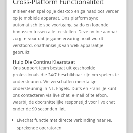
Cross-Platform Functionaliteit
Initieer een spel op je desktop en ga naadloos verder
op je mobiele apparaat. Ons platform sync
automatisch je spelvoortgang, saldo en lopende
bonussen tussen alle toestellen. Deze online aanpak
zorgt ervoor dat je game ervaring nooit wordt
verstoord, onafhankelijk van welk apparaat je
gebruikt.
Hulp Die Continu Klaarstaat
Ons support team bestaat uit geschoolde
professionals die 24/7 beschikbaar zijn om spelers te
ondersteunen. We verschaffen meertalige
ondersteuning in NL, Engels, Duits en Frans. Je kunt
ons contacteren via live chat, e-mail of telefoon,
waarbij de doorsnittelijke responstijd voor live chat
onder de 90 seconden ligt.
Livechat functie met directe verbinding naar NL
sprekende operatoren