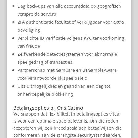
Dag back-ups van alle accountdata op geografisch
verspreide servers
2FA authenticatie facultatief verkrijgbaar voor extra
beveiliging
Verplichte ID-verificatie volgens KYC ter voorkoming
van fraude
Zelfwerkende detectiesystemen voor abnormale
speelgedrag of transacties
Partnerschap met GamCare en BeGambleAware
voor verantwoordelijk speelbeleid
Uitsluitmogelijkheden gaand van een dag tot
onherroepelijke blokkering
Betalingsopties bij Ons Casino
We snappen dat flexibiliteit in betalingsopties vitaal
is voor een optimale speelbelevenis. Om die reden
accepteren wij een breed scala aan betaalwijzen die
conformeren aan de strengste securitystandaarden.