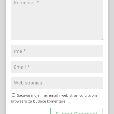
Sačuvaj moje ime, email i web stranicu u ovom
browseru za buduće komentare.