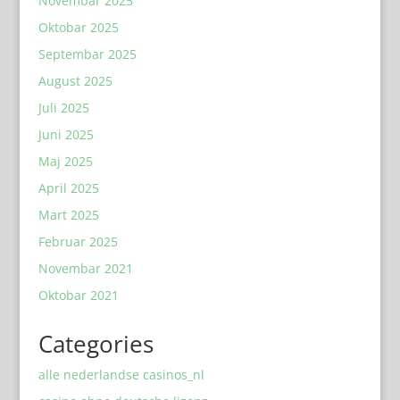
Novembar 2025
Oktobar 2025
Septembar 2025
August 2025
Juli 2025
Juni 2025
Maj 2025
April 2025
Mart 2025
Februar 2025
Novembar 2021
Oktobar 2021
Categories
alle nederlandse casinos_nl