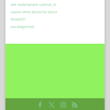
alle nederlandse casinos_nl
casino ohne deutsche lizenz
NOVOSTI
uncategorized