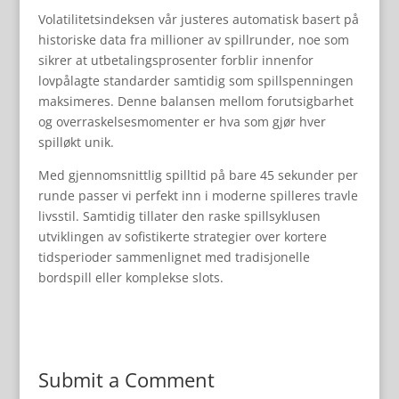
Volatilitetsindeksen vår justeres automatisk basert på
historiske data fra millioner av spillrunder, noe som
sikrer at utbetalingsprosenter forblir innenfor
lovpålagte standarder samtidig som spillspenningen
maksimeres. Denne balansen mellom forutsigbarhet
og overraskelsesmomenter er hva som gjør hver
spilløkt unik.
Med gjennomsnittlig spilltid på bare 45 sekunder per
runde passer vi perfekt inn i moderne spilleres travle
livsstil. Samtidig tillater den raske spillsyklusen
utviklingen av sofistikerte strategier over kortere
tidsperioder sammenlignet med tradisjonelle
bordspill eller komplekse slots.
Submit a Comment