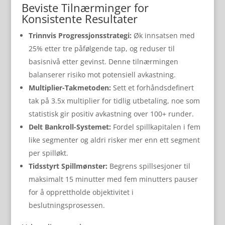
Beviste Tilnærminger for
Konsistente Resultater
Trinnvis Progressjonsstrategi:
Øk innsatsen med
25% etter tre påfølgende tap, og reduser til
basisnivå etter gevinst. Denne tilnærmingen
balanserer risiko mot potensiell avkastning.
Multiplier-Takmetoden:
Sett et forhåndsdefinert
tak på 3.5x multiplier for tidlig utbetaling, noe som
statistisk gir positiv avkastning over 100+ runder.
Delt Bankroll-Systemet:
Fordel spillkapitalen i fem
like segmenter og aldri risker mer enn ett segment
per spilløkt.
Tidsstyrt Spillmønster:
Begrens spillsesjoner til
maksimalt 15 minutter med fem minutters pauser
for å opprettholde objektivitet i
beslutningsprosessen.