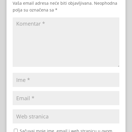
Vaša email adresa neće biti objavljivana.
Neophodna
polja su označena sa
*
Sačuvaj moje ime, email i web stranicu u ovom