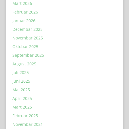
Mart 2026
Februar 2026
Januar 2026
Decembar 2025
Novembar 2025
Oktobar 2025
Septembar 2025
August 2025
Juli 2025
Juni 2025
Maj 2025
April 2025
Mart 2025
Februar 2025
Novembar 2021