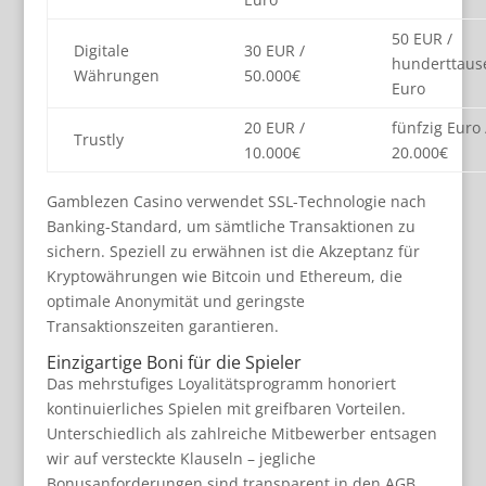
50 EUR /
Digitale
30 EUR /
hunderttaus
Währungen
50.000€
Euro
20 EUR /
fünfzig Euro 
Trustly
10.000€
20.000€
Gamblezen Casino verwendet SSL-Technologie nach
Banking-Standard, um sämtliche Transaktionen zu
sichern. Speziell zu erwähnen ist die Akzeptanz für
Kryptowährungen wie Bitcoin und Ethereum, die
optimale Anonymität und geringste
Transaktionszeiten garantieren.
Einzigartige Boni für die Spieler
Das mehrstufiges Loyalitätsprogramm honoriert
kontinuierliches Spielen mit greifbaren Vorteilen.
Unterschiedlich als zahlreiche Mitbewerber entsagen
wir auf versteckte Klauseln – jegliche
Bonusanforderungen sind transparent in den AGB