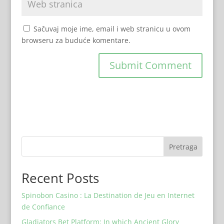
Sačuvaj moje ime, email i web stranicu u ovom
browseru za buduće komentare.
Pretraga
Recent Posts
Spinobon Casino : La Destination de Jeu en Internet
de Confiance
Gladiators Bet Platform: In which Ancient Glory