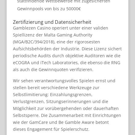
stattfindende Wettbewerbe mit zugesicherten
Gewinnpools von bis zu 50000€
Zertifizierung und Datensicherheit
Gamblezen Casino operiert unter einer validen
Spiellizenz der Malta Gaming Authority
(MGA/B2C/394/2018), eine der rigorosesten
Aufsichtsbehörden der Industrie. Diese Lizenz sichert
periodische Audits durch objektive Auditoren wie die
eCOGRA und iTech Laboratories, die ebenso die RNG
als auch die Gewinnquoten verifizieren.
Wir sehen verantwortungsvolles Spielen ernst und
stellen bereit verschiedene Werkzeuge zur
Selbstlimitierung: Einzahlungsgrenzen,
Verlustgrenzen, Sitzungserinnerungen und die
Möglichkeit zur vorübergehenden oder dauerhaften
Selbstsperre. Die Zusammenarbeit mit Einrichtungen
wie der GamCare und Be Gamble Aware betont
dieses Engagement für Spielerschutz.