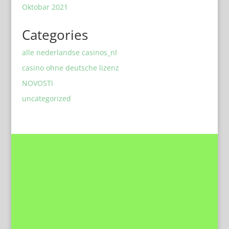
Oktobar 2021
Categories
alle nederlandse casinos_nl
casino ohne deutsche lizenz
NOVOSTI
uncategorized