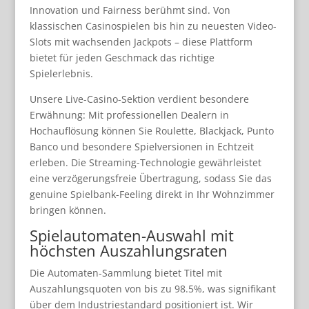
Innovation und Fairness berühmt sind. Von
klassischen Casinospielen bis hin zu neuesten Video-
Slots mit wachsenden Jackpots – diese Plattform
bietet für jeden Geschmack das richtige
Spielerlebnis.
Unsere Live-Casino-Sektion verdient besondere
Erwähnung: Mit professionellen Dealern in
Hochauflösung können Sie Roulette, Blackjack, Punto
Banco und besondere Spielversionen in Echtzeit
erleben. Die Streaming-Technologie gewährleistet
eine verzögerungsfreie Übertragung, sodass Sie das
genuine Spielbank-Feeling direkt in Ihr Wohnzimmer
bringen können.
Spielautomaten-Auswahl mit
höchsten Auszahlungsraten
Die Automaten-Sammlung bietet Titel mit
Auszahlungsquoten von bis zu 98.5%, was signifikant
über dem Industriestandard positioniert ist. Wir