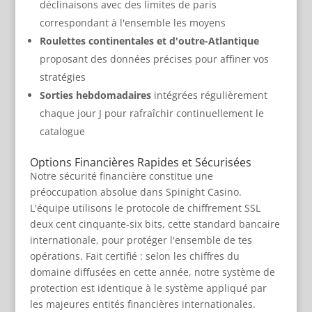
déclinaisons avec des limites de paris
correspondant à l'ensemble les moyens
Roulettes continentales et d'outre-Atlantique
proposant des données précises pour affiner vos
stratégies
Sorties hebdomadaires
intégrées régulièrement
chaque jour J pour rafraîchir continuellement le
catalogue
Options Financières Rapides et Sécurisées
Notre sécurité financière constitue une
préoccupation absolue dans Spinight Casino.
L'équipe utilisons le protocole de chiffrement SSL
deux cent cinquante-six bits, cette standard bancaire
internationale, pour protéger l'ensemble de tes
opérations. Fait certifié : selon les chiffres du
domaine diffusées en cette année, notre système de
protection est identique à le système appliqué par
les majeures entités financières internationales.