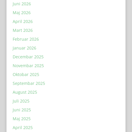
Juni 2026
Maj 2026
April 2026
Mart 2026
Februar 2026
Januar 2026
Decembar 2025
Novembar 2025
Oktobar 2025
Septembar 2025
August 2025
Juli 2025
Juni 2025
Maj 2025
April 2025