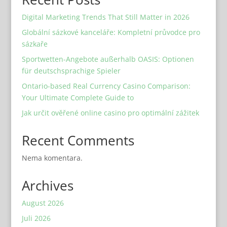
Digital Marketing Trends That Still Matter in 2026
Globální sázkové kanceláře: Kompletní průvodce pro
sázkaře
Sportwetten-Angebote außerhalb OASIS: Optionen
für deutschsprachige Spieler
Ontario-based Real Currency Casino Comparison:
Your Ultimate Complete Guide to
Jak určit ověřené online casino pro optimální zážitek
Recent Comments
Nema komentara.
Archives
August 2026
Juli 2026