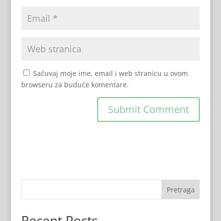
Sačuvaj moje ime, email i web stranicu u ovom
browseru za buduće komentare.
Pretraga
Recent Posts