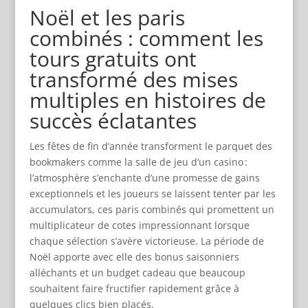
Noël et les paris
combinés : comment les
tours gratuits ont
transformé des mises
multiples en histoires de
succès éclatantes
Les fêtes de fin d’année transforment le parquet des
bookmakers comme la salle de jeu d’un casino :
l’atmosphère s’enchante d’une promesse de gains
exceptionnels et les joueurs se laissent tenter par les
accumulators, ces paris combinés qui promettent un
multiplicateur de cotes impressionnant lorsque
chaque sélection s’avère victorieuse. La période de
Noël apporte avec elle des bonus saisonniers
alléchants et un budget cadeau que beaucoup
souhaitent faire fructifier rapidement grâce à
quelques clics bien placés.