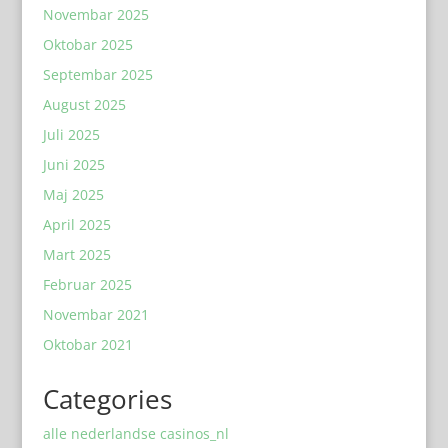
Novembar 2025
Oktobar 2025
Septembar 2025
August 2025
Juli 2025
Juni 2025
Maj 2025
April 2025
Mart 2025
Februar 2025
Novembar 2021
Oktobar 2021
Categories
alle nederlandse casinos_nl