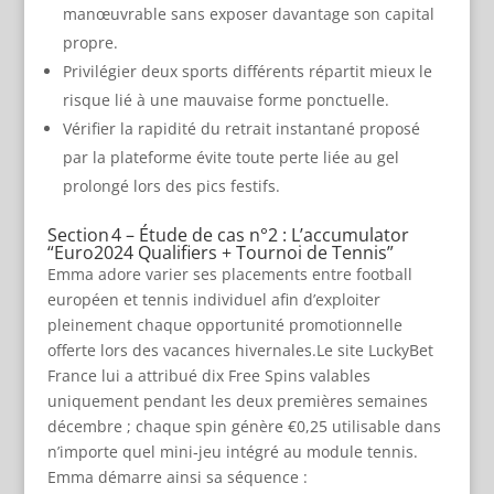
manœuvrable sans exposer davantage son capital
propre.
Privilégier deux sports différents répartit mieux le
risque lié à une mauvaise forme ponctuelle.
Vérifier la rapidité du retrait instantané proposé
par la plateforme évite toute perte liée au gel
prolongé lors des pics festifs.
Section 4 – Étude de cas n°2 : L’accumulator
“Euro2024 Qualifiers + Tournoi de Tennis”
Emma adore varier ses placements entre football
européen et tennis individuel afin d’exploiter
pleinement chaque opportunité promotionnelle
offerte lors des vacances hivernales.Le site LuckyBet
France lui a attribué dix Free Spins valables
uniquement pendant les deux premières semaines
décembre ; chaque spin génère €0,25 utilisable dans
n’importe quel mini‑jeu intégré au module tennis.
Emma démarre ainsi sa séquence :