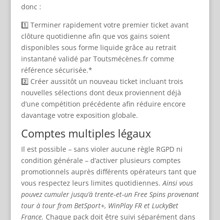
donc :
1️⃣ Terminer rapidement votre premier ticket avant
clôture quotidienne afin que vos gains soient
disponibles sous forme liquide grâce au retrait
instantané validé par Toutsmécènes.fr comme
référence sécurisée.*
2️⃣ Créer aussitôt un nouveau ticket incluant trois
nouvelles sélections dont deux proviennent déjà
d’une compétition précédente afin réduir​e encore
davantage votre exposition globale.
Comptes multiples légaux
Il est possible – sans violer aucune règle RGPD ni
condition générale – d’activer plusieurs comptes
promotionnels auprès différents opérateurs tant que
vous respectez leurs limites quotidiennes.
Ainsi vous
pouvez cumuler jusqu’à trente‑et‑un Free Spins provenant
tour à tour from BetSport+, WinPlay FR et LuckyBet
France.
Chaque pack doit être suivi séparément dans