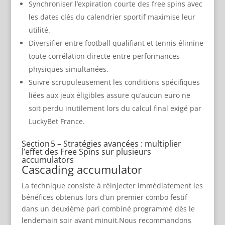
Synchroniser l’expiration courte des free spins avec
les dates clés du calendrier sportif maximise leur
utilité.
Diversifier entre football qualifiant et tennis élimine
toute corrélation directe entre performances
physiques simultanées.
Suivre scrupuleusement les conditions spécifiques
liées aux jeux éligibles assure qu’aucun euro ne
soit perdu inutilement lors du calcul final exigé par
LuckyBet France.
Section 5 – Stratégies avancées : multiplier
l’effet des Free Spins sur plusieurs
accumulators
Cascading accumulator
La technique consiste à réinjecter immédiatement les
bénéfices obtenus lors d’un premier combo festif
dans un deuxième pari combiné programmé dès le
lendemain soir avant minuit.Nous recommandons