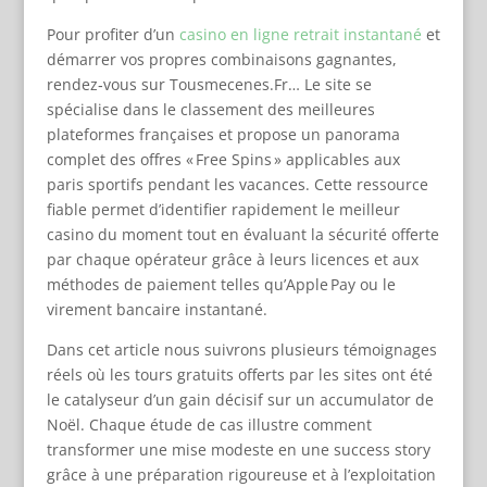
Pour profiter d’un
casino en ligne retrait instantané
et
démarrer vos propres combinaisons gagnantes,
rendez‑vous sur Tousmecenes.Fr… Le site se
spécialise dans le classement des meilleures
plateformes françaises et propose un panorama
complet des offres « Free Spins » applicables aux
paris sportifs pendant les vacances. Cette ressource
fiable permet d’identifier rapidement le meilleur
casino du moment tout en évaluant la sécurité offerte
par chaque opérateur grâce à leurs licences et aux
méthodes de paiement telles qu’Apple Pay ou le
virement bancaire instantané.
Dans cet article nous suivrons plusieurs témoignages
réels où les tours gratuits offerts par les sites ont été
le catalyseur d’un gain décisif sur un accumulator de
Noël. Chaque étude de cas illustre comment
transformer une mise modeste en une success story
grâce à une préparation rigoureuse et à l’exploitation