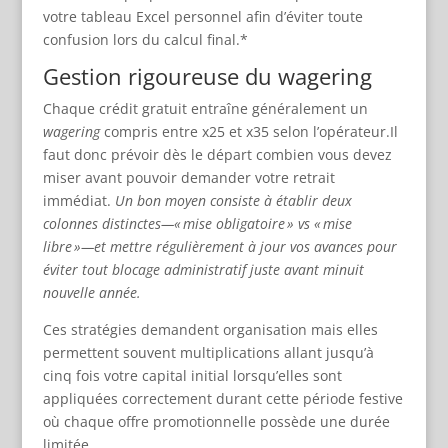
votre tableau Excel personnel afin d’éviter toute
confusion lors du calcul final.*
Gestion rigoureuse du wagering
Chaque crédit gratuit entraîne généralement un
wagering
compris entre x25 et x35 selon l’opérateur.Il
faut donc prévoir dès le départ combien vous devez
miser avant pouvoir demander votre retrait
immédiat.
Un bon moyen consiste à établir deux
colonnes distinctes—« mise obligatoire » vs « mise
libre »—et mettre régulièrement à jour vos avances pour
éviter tout blocage administratif juste avant minuit
nouvelle année.
Ces stratégies demandent organisation mais elles
permettent souvent multiplications allant jusqu’à
cinq fois votre capital initial lorsqu’elles sont
appliquées correctement durant cette période festive
où chaque offre promotionnelle possède une durée
limitée.