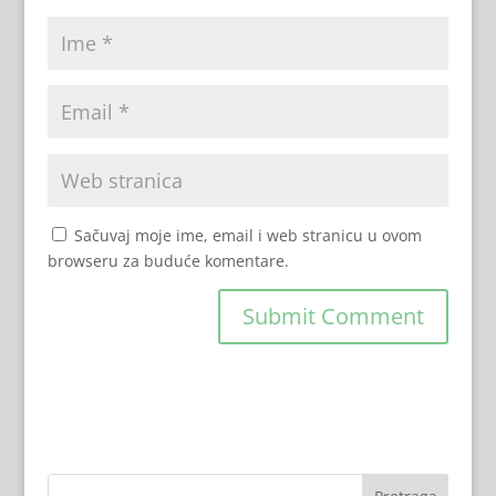
Sačuvaj moje ime, email i web stranicu u ovom
browseru za buduće komentare.