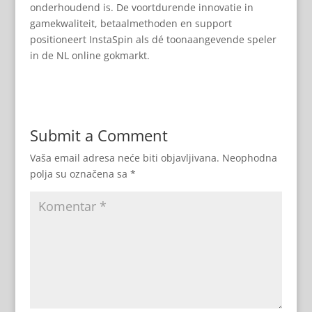
onderhoudend is. De voortdurende innovatie in
gamekwaliteit, betaalmethoden en support
positioneert InstaSpin als dé toonaangevende speler
in de NL online gokmarkt.
Submit a Comment
Vaša email adresa neće biti objavljivana.
Neophodna
polja su označena sa
*