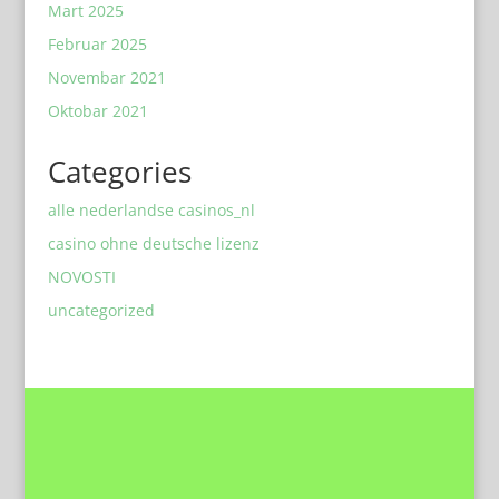
Mart 2025
Februar 2025
Novembar 2021
Oktobar 2021
Categories
alle nederlandse casinos_nl
casino ohne deutsche lizenz
NOVOSTI
uncategorized