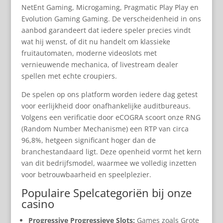
NetEnt Gaming, Microgaming, Pragmatic Play Play en
Evolution Gaming Gaming. De verscheidenheid in ons
aanbod garandeert dat iedere speler precies vindt
wat hij wenst, of dit nu handelt om klassieke
fruitautomaten, moderne videoslots met
vernieuwende mechanica, of livestream dealer
spellen met echte croupiers.
De spelen op ons platform worden iedere dag getest
voor eerlijkheid door onafhankelijke auditbureaus.
Volgens een verificatie door eCOGRA scoort onze RNG
(Random Number Mechanisme) een RTP van circa
96,8%, hetgeen significant hoger dan de
branchestandaard ligt. Deze openheid vormt het kern
van dit bedrijfsmodel, waarmee we volledig inzetten
voor betrouwbaarheid en speelplezier.
Populaire Spelcategoriën bij onze
casino
Progressive Progressieve Slots:
Games zoals Grote