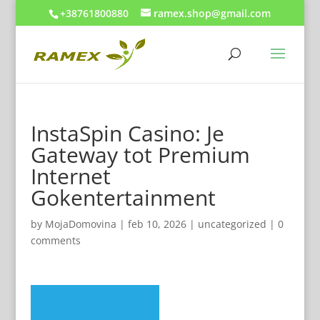
+38761800880
ramex.shop@gmail.com
InstaSpin Casino: Je
Gateway tot Premium
Internet
Gokentertainment
by
MojaDomovina
|
feb 10, 2026
|
uncategorized
|
0
comments