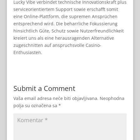
Lucky Vibe verbindet technische Innovationskraft plus
serviceorientiertem Support sowie erschafft somit
eine Online-Plattform, die supremen Ansprüchen
entsprechend wird. Die beharrliche Fokussierung
hinsichtlich Güte, Schutz sowie Nutzerfreundlichkeit
kreiert uns als eine herausragenden Alternative
zugeschnitten auf anspruchsvolle Casino-
Enthusiasten.
Submit a Comment
Vaša email adresa neće biti objavljivana.
Neophodna
polja su označena sa
*