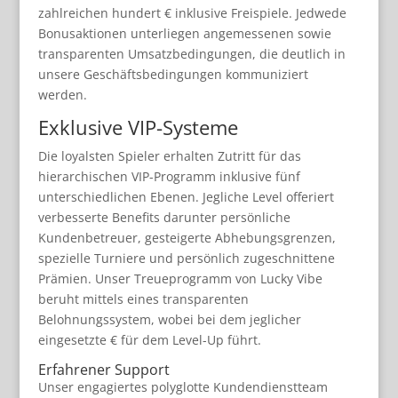
zahlreichen hundert € inklusive Freispiele. Jedwede
Bonusaktionen unterliegen angemessenen sowie
transparenten Umsatzbedingungen, die deutlich in
unsere Geschäftsbedingungen kommuniziert
werden.
Exklusive VIP-Systeme
Die loyalsten Spieler erhalten Zutritt für das
hierarchischen VIP-Programm inklusive fünf
unterschiedlichen Ebenen. Jegliche Level offeriert
verbesserte Benefits darunter persönliche
Kundenbetreuer, gesteigerte Abhebungsgrenzen,
spezielle Turniere und persönlich zugeschnittene
Prämien. Unser Treueprogramm von Lucky Vibe
beruht mittels eines transparenten
Belohnungssystem, wobei bei dem jeglicher
eingesetzte € für dem Level-Up führt.
Erfahrener Support
Unser engagiertes polyglotte Kundendienstteam