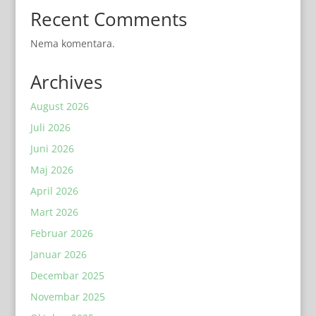
Recent Comments
Nema komentara.
Archives
August 2026
Juli 2026
Juni 2026
Maj 2026
April 2026
Mart 2026
Februar 2026
Januar 2026
Decembar 2025
Novembar 2025