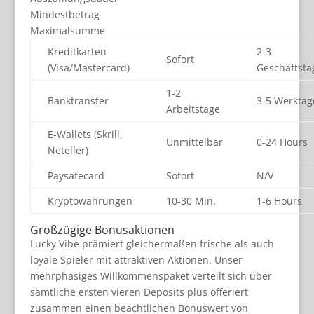
Mindestbetrag
Maximalsumme
Kreditkarten
2-3
Sofort
(Visa/Mastercard)
Geschäftsta
1-2
Banktransfer
3-5 Werktag
Arbeitstage
E-Wallets (Skrill,
Unmittelbar
0-24 Hours
Neteller)
Paysafecard
Sofort
N/V
Kryptowährungen
10-30 Min.
1-6 Hours
Großzügige Bonusaktionen
Lucky Vibe prämiert gleichermaßen frische als auch
loyale Spieler mit attraktiven Aktionen. Unser
mehrphasiges Willkommenspaket verteilt sich über
sämtliche ersten vieren Deposits plus offeriert
zusammen einen beachtlichen Bonuswert von