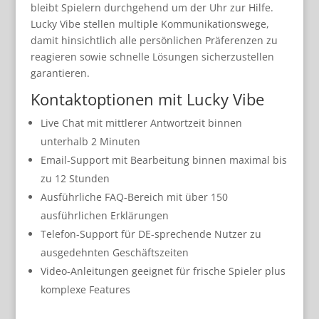
bleibt Spielern durchgehend um der Uhr zur Hilfe.
Lucky Vibe stellen multiple Kommunikationswege,
damit hinsichtlich alle persönlichen Präferenzen zu
reagieren sowie schnelle Lösungen sicherzustellen
garantieren.
Kontaktoptionen mit Lucky Vibe
Live Chat mit mittlerer Antwortzeit binnen
unterhalb 2 Minuten
Email-Support mit Bearbeitung binnen maximal bis
zu 12 Stunden
Ausführliche FAQ-Bereich mit über 150
ausführlichen Erklärungen
Telefon-Support für DE-sprechende Nutzer zu
ausgedehnten Geschäftszeiten
Video-Anleitungen geeignet für frische Spieler plus
komplexe Features