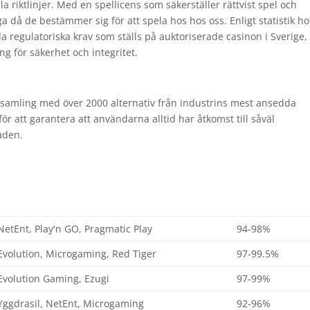
la riktlinjer. Med en spellicens som säkerställer rättvist spel och
gga då de bestämmer sig för att spela hos hos oss. Enligt statistik ho
 regulatoriska krav som ställs på auktoriserade casinon i Sverige,
g för säkerhet och integritet.
lsamling med över 2000 alternativ från industrins mest ansedda
ör att garantera att användarna alltid har åtkomst till såväl
aden.
NetEnt, Play'n GO, Pragmatic Play
94-98%
Evolution, Microgaming, Red Tiger
97-99.5%
Evolution Gaming, Ezugi
97-99%
Yggdrasil, NetEnt, Microgaming
92-96%