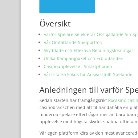
Översikt
Varför Spelare Selekterar Oss gällande Sin Sp
Vår Omfattande Spelportfölj
Skyddade och Effektiva Betalningslösningar
Unika Kampanjpaket och Erbjudanden
Casinoupplevelse i Smartphonen
Vårt starka Fokus för Ansvarsfullt Spelande
Anledningen till varför Spe
Sedan starten har framgångsrikt
Rxcasino casi
casinobranschen med att tillhandahålla en plat
moderna spelare efterfrågar mer än bara bara 
upplevelse med högsta skydd, snabba utbetalnin
Vår egen plattform körs av den mest avancerad