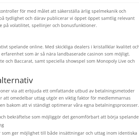
kontroller för med målet att säkerställa ärlig spelmekanik och
t på tydlighet och därav publicerar vi öppet öppet samtlig relevant
på volatilitet, spellinjer och bonusfunktioner.
tivt spelande online. Med skickliga dealers i kristallklar kvalitet oc
en erfarenhet som är så nära landbaserade casinon som möjligt.
ette och Baccarat, samt speciella showspel som Monopoly Live och
lternativ
ioner via att erbjuda ett omfattande utbud av betalningsmetoder
r att omedelbar uttag utgör en viktig faktor för medlemmarnas
ingen bakom att vi ständigt optimerar våra egna betalningsprocesser.
 och bekräftelse som möjliggör det genomförbart att börja spelande
ng
som ger möjlighet till både insättningar och uttag inom identiska