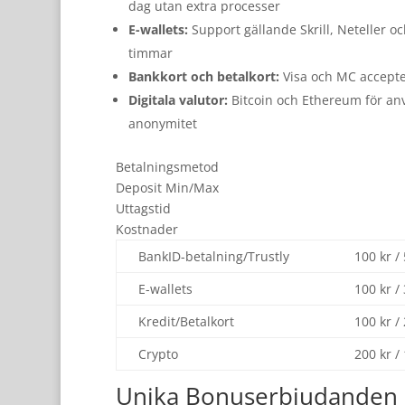
dag utan extra processer
E-wallets:
Support gällande Skrill, Neteller
timmar
Bankkort och betalkort:
Visa och MC accepte
Digitala valutor:
Bitcoin och Ethereum för an
anonymitet
Betalningsmetod
Deposit Min/Max
Uttagstid
Kostnader
BankID-betalning/Trustly
100 kr /
E-wallets
100 kr /
Kredit/Betalkort
100 kr /
Crypto
200 kr /
Unika Bonuserbjudanden 