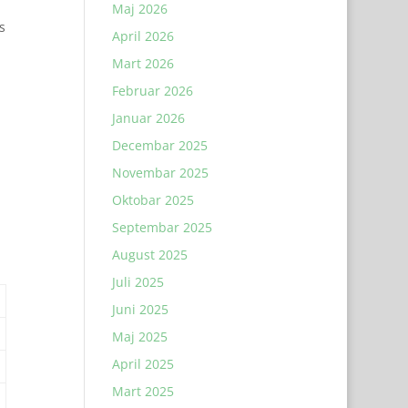
Maj 2026
s
April 2026
Mart 2026
Februar 2026
Januar 2026
Decembar 2025
Novembar 2025
Oktobar 2025
Septembar 2025
August 2025
Juli 2025
Juni 2025
Maj 2025
April 2025
Mart 2025