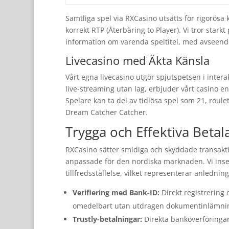
Samtliga spel via RXCasino utsätts för rigorösa 
korrekt RTP (Återbäring to Player). Vi tror stark
information om varenda speltitel, med avseende 
Livecasino med Äkta Känsla
Vårt egna livecasino utgör spjutspetsen i interak
live-streaming utan lag, erbjuder vårt casino 
Spelare kan ta del av tidlösa spel som 21, roul
Dream Catcher Catcher.
Trygga och Effektiva Betala
RXCasino sätter smidiga och skyddade transakt
anpassade för den nordiska marknaden. Vi inse
tillfredsställelse, vilket representerar anledn
Verifiering med Bank-ID:
Direkt registrering
omedelbart utan utdragen dokumentinlämni
Trustly-betalningar:
Direkta banköverföringar 