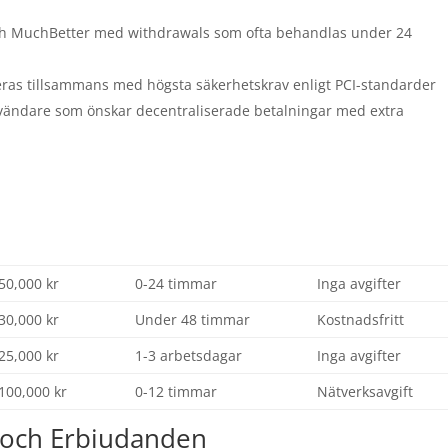
 och MuchBetter med withdrawals som ofta behandlas under 24
ras tillsammans med högsta säkerhetskrav enligt PCI-standarder
vändare som önskar decentraliserade betalningar med extra
 50,000 kr
0-24 timmar
Inga avgifter
 30,000 kr
Under 48 timmar
Kostnadsfritt
 25,000 kr
1-3 arbetsdagar
Inga avgifter
 100,000 kr
0-12 timmar
Nätverksavgift
och Erbjudanden