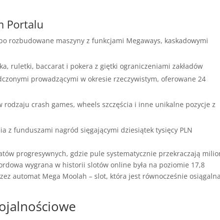
 Portalu
 po rozbudowane maszyny z funkcjami Megaways, kaskadowymi
a, ruletki, baccarat i pokera z giętki ograniczeniami zakładów
dczonymi prowadzącymi w okresie rzeczywistym, oferowane 24
 rodzaju crash games, wheels szczęścia i inne unikalne pozycje z
a z funduszami nagród sięgającymi dziesiątek tysięcy PLN
tów progresywnych, gdzie pule systematycznie przekraczają milio
ordowa wygrana w historii slotów online była na poziomie 17,8
rzez automat Mega Moolah – slot, która jest równocześnie osiągaln
ojalnościowe