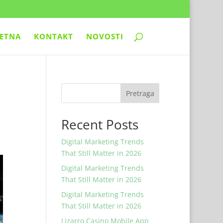
ETNA
KONTAKT
NOVOSTI
Pretraga
Recent Posts
Digital Marketing Trends
That Still Matter in 2026
Digital Marketing Trends
That Still Matter in 2026
Digital Marketing Trends
That Still Matter in 2026
Lizarro Casino Mobile App