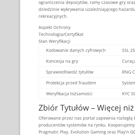
ograniczenia depozytów, ramy czasowe gry oraz
dziedzinie wykrywania uzależniającego hazard
rekreacyjnych.
Aspekt Ochrony
Technologia/Certyfikat
Stan Weryfikacji
Kodowanie danych cyfrowych
SSL 25
Koncesja na gry
Curaç
Sprawiedliwość tytułów
RNG Ce
Protekcja przed fraudem
System
Weryfikacja tożsamości
KYC S
Zbiór Tytułów – Więcej ni
Oferowane przez nas portal zapewnia rozległą 
producentów systemów na rynku. Kooperujemy z
Pragmatic Play, Evolution Gaming oraz Play'n G