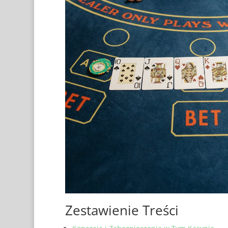
Zestawienie Treści