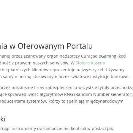
nia w Oferowanym Portalu
yznanej przez szanowany organ nadzorczy Curaçao eGaming (kod
godność z prawem naszych serwisów. W
Slotoro Kasyno
h i płatniczych klientów reprezentuje najwyższy cel. Używamy
 tym samym normą stosowanym przez światowe instytucje bankowe.
rzez niezależne firmy zabezpieczeń, a wszystkie tytuły przechodz
ujące sprawiedliwość algorytmów RNG (Random Number Generator)
roducentami systemów, którzy to spełniają międzynarodowym
ki
ując instrumenty do samodzielnej kontroli w postaci jak