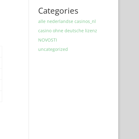
Categories
alle nederlandse casinos_nl
casino ohne deutsche lizenz
NOVOSTI
uncategorized