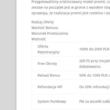
Przygotowaliśmy zróżnicowany model premii, co
zestaw na początek jest w gronie z wysokim sto
sprawiają, że realizacja premii jest rzetelna i os
Rodzaj Oferty
Wartość Bonusu
Warunek Przetoczenia
Ważność
Oferta
100% do 2000 PLN
Rejestracyjny
200 FS przy inicja
Free Obroty
doładowaniu
Reload Bonus
50% do 1000 PLN c
Refundacja VIP
Do 20% refundacji
System Punktowy
Pkt za wszelki zakł