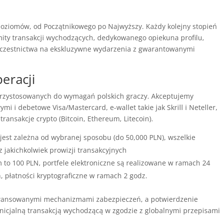
poziomów, od Początnikowego po Najwyższy. Każdy kolejny stopień
imity transakcji wychodzących, dedykowanego opiekuna profilu,
uczestnictwa na ekskluzywne wydarzenia z gwarantowanymi
eracji
 przystosowanych do wymagań polskich graczy. Akceptujemy
mi i debetowe Visa/Mastercard, e-wallet takie jak Skrill i Neteller,
ransakcje crypto (Bitcoin, Ethereum, Litecoin).
 jest zależna od wybranej sposobu (do 50,000 PLN), wszelkie
 jakichkolwiek prowizji transakcyjnych
to 100 PLN, portfele elektroniczne są realizowane w ramach 24
, płatności kryptograficzne w ramach 2 godz.
awansowanymi mechanizmami zabezpieczeń, a potwierdzenie
nicjalną transakcją wychodzącą w zgodzie z globalnymi przepisami