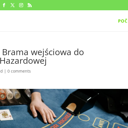
POČ
a Brama wejściowa do
 Hazardowej
ed
|
0 comments