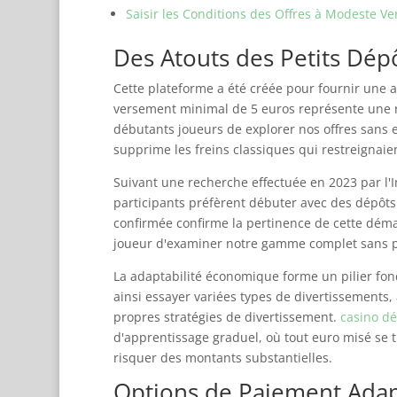
Saisir les Conditions des Offres à Modeste V
Des Atouts des Petits Dép
Cette plateforme a été créée pour fournir une 
versement minimal de 5 euros représente une r
débutants joueurs de explorer nos offres san
supprime les freins classiques qui restreignaie
Suivant une recherche effectuée en 2023 par l'I
participants préfèrent débuter avec des dépôts 
confirmée confirme la pertinence de cette déma
joueur d'examiner notre gamme complet sans pr
La adaptabilité économique forme un pilier fon
ainsi essayer variées types de divertissements,
propres stratégies de divertissement.
casino d
d'apprentissage graduel, où tout euro misé se 
risquer des montants substantielles.
Options de Paiement Adap