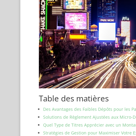
Table des matières
Des Avantages des Faibles Dépôts pour les Pa
Solutions de Règlement Ajustées aux Micro-
Quel Type de Titres Apprécier avec un Mont
Stratégies de Gestion pour Maximiser Votre 