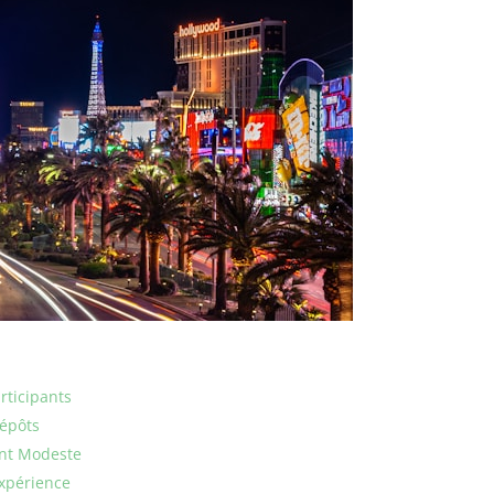
rticipants
Dépôts
ant Modeste
Expérience