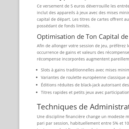
Ce versement de 5 euros déverrouille les ent
inclut des appareils à jeux avec des mises min
capital de départ. Les titres de cartes offrent a
possédant de fonds limités.
Optimisation de Ton Capital de
Afin de allonger votre session de jeu, préférez l
occurrence de gains et valeurs des récompenses
récompense incorporées augmentent pareilleme
Slots à gains traditionnelles avec mises mini
Variantes de roulette européenne classique a
Éditions réduites de black-jack autorisant de
Titres rapides et petits jeux avec participati
Techniques de Administra
Une discipline financière change un modeste mo
pari par session, habituellement entre 5% et 1