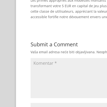
Les primes appropriés aux modestes montants 
transformant votre 5 EUR en capital de jeu plus
cette classe de utilisateurs, appréciant la val
accessible fortifie notre dévouement envers une c
Submit a Comment
Vaša email adresa neće biti objavljivana.
Neoph