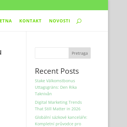
ETNA
KONTAKT
NOVOSTI
u
Pretraga
Recent Posts
Stake Välkomstbonus
Uttagsgräns: Den Rika
Taknivån
Digital Marketing Trends
That Still Matter in 2026
Globální sázkové kanceláře:
Kompletní průvodce pro