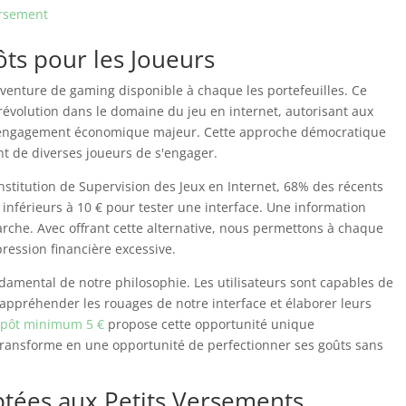
ersement
ôts pour les Joueurs
aventure de gaming disponible à chaque les portefeuilles. Ce
évolution dans le domaine du jeu en internet, autorisant aux
s engagement économique majeur. Cette approche démocratique
nt de diverses joueurs de s'engager.
nstitution de Supervision des Jeux en Internet, 68% des récents
inférieurs à 10 € pour tester une interface. Une information
rche. Avec offrant cette alternative, nous permettons à chaque
ession financière excessive.
damental de notre philosophie. Les utilisateurs sont capables de
 appréhender les rouages de notre interface et élaborer leurs
épôt minimum 5 €
propose cette opportunité unique
transforme en une opportunité de perfectionner ses goûts sans
tées aux Petits Versements