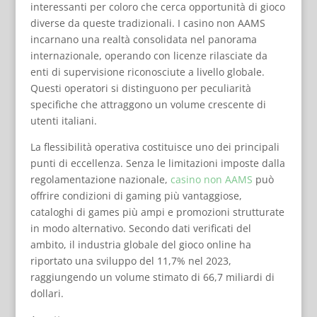
interessanti per coloro che cerca opportunità di gioco
diverse da queste tradizionali. I casino non AAMS
incarnano una realtà consolidata nel panorama
internazionale, operando con licenze rilasciate da
enti di supervisione riconosciute a livello globale.
Questi operatori si distinguono per peculiarità
specifiche che attraggono un volume crescente di
utenti italiani.
La flessibilità operativa costituisce uno dei principali
punti di eccellenza. Senza le limitazioni imposte dalla
regolamentazione nazionale,
casino non AAMS
può
offrire condizioni di gaming più vantaggiose,
cataloghi di games più ampi e promozioni strutturate
in modo alternativo. Secondo dati verificati del
ambito, il industria globale del gioco online ha
riportato una sviluppo del 11,7% nel 2023,
raggiungendo un volume stimato di 66,7 miliardi di
dollari.