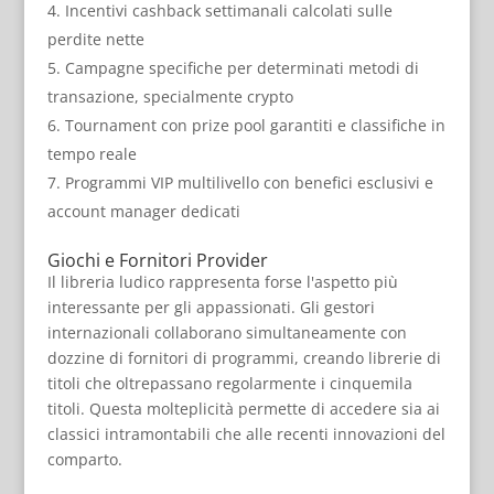
Incentivi cashback settimanali calcolati sulle
perdite nette
Campagne specifiche per determinati metodi di
transazione, specialmente crypto
Tournament con prize pool garantiti e classifiche in
tempo reale
Programmi VIP multilivello con benefici esclusivi e
account manager dedicati
Giochi e Fornitori Provider
Il libreria ludico rappresenta forse l'aspetto più
interessante per gli appassionati. Gli gestori
internazionali collaborano simultaneamente con
dozzine di fornitori di programmi, creando librerie di
titoli che oltrepassano regolarmente i cinquemila
titoli. Questa molteplicità permette di accedere sia ai
classici intramontabili che alle recenti innovazioni del
comparto.