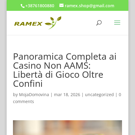
+38761800880
ramex.shop@gmail.com
Panoramica Completa ai
Casino Non AAMS:
Libertà di Gioco Oltre
Confini
by
MojaDomovina
|
mar 18, 2026
|
uncategorized
|
0
comments