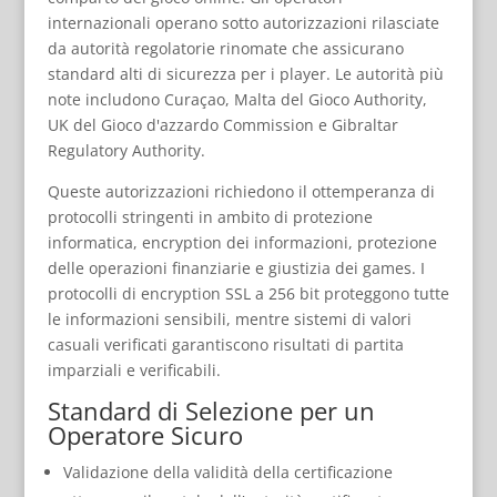
internazionali operano sotto autorizzazioni rilasciate
da autorità regolatorie rinomate che assicurano
standard alti di sicurezza per i player. Le autorità più
note includono Curaçao, Malta del Gioco Authority,
UK del Gioco d'azzardo Commission e Gibraltar
Regulatory Authority.
Queste autorizzazioni richiedono il ottemperanza di
protocolli stringenti in ambito di protezione
informatica, encryption dei informazioni, protezione
delle operazioni finanziarie e giustizia dei games. I
protocolli di encryption SSL a 256 bit proteggono tutte
le informazioni sensibili, mentre sistemi di valori
casuali verificati garantiscono risultati di partita
imparziali e verificabili.
Standard di Selezione per un
Operatore Sicuro
Validazione della validità della certificazione