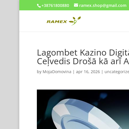
+38761800880
ramex.shop@gmail.com
Lagombet Kazino Digitā
Ceļvedis Drošā kā arī 
by
MojaDomovina
|
apr 16, 2026
|
uncategoriz