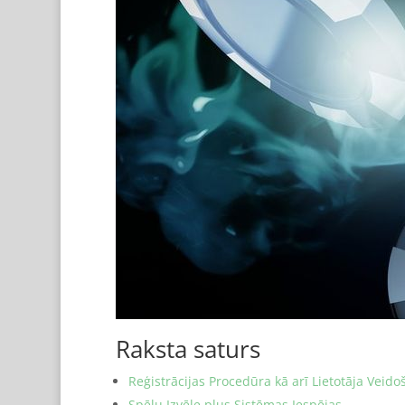
Raksta saturs
Reģistrācijas Procedūra kā arī Lietotāja Veid
Spēļu Izvēle plus Sistēmas Iespējas