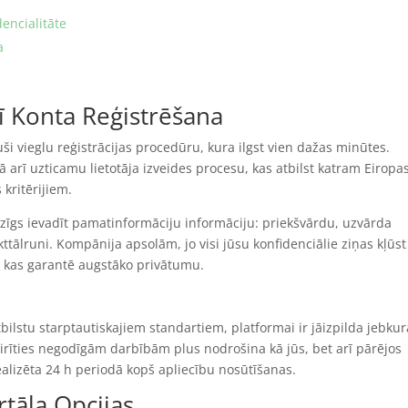
encialitāte
a
rī Konta Reģistrēšana
ši vieglu reģistrācijas procedūru, kura ilgst vien dažas minūtes.
arī uzticamu lietotāja izveides procesu, kas atbilst katram Eiropa
kritērijiem.
dzīgs ievadīt pamatinformāciju informāciju: priekšvārdu, uzvārda
ttālruni. Kompānija apsolām, jo visi jūsu konfidenciālie ziņas kļūst
, kas garantē augstāko privātumu.
bilstu starptautiskajiem standartiem, platformai ir jāizpilda jebkur
irīties negodīgām darbībām plus nodrošina kā jūs, bet arī pārējos
 realizēta 24 h periodā kopš apliecību nosūtīšanas.
rtāla Opcijas