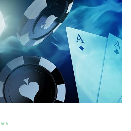
ošana