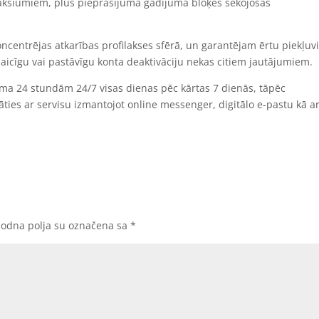
 maksiumiem, plus pieprasījuma gadījumā bloķēs sekojošās
ncentrējas atkarības profilakses sfērā, un garantējam ērtu piekļuvi
īslaicīgu vai pastāvīgu konta deaktivāciju nekas citiem jautājumiem.
ma 24 stundām 24/7 visas dienas pēc kārtas 7 dienās, tāpēc
āties ar servisu izmantojot online messenger, digitālo e-pastu kā ar
odna polja su označena sa
*