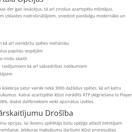
kas der gan iesācējus, tā arī zinošus azartspēļu mīļotājus.
em izklaides nodrošinātājiem, sniedzot pastāvīgu modernāko un
em kā arī vienkāršu spēles mehāniku
plus papildu iespējām
 rindu skaitli
, raidījumiem kā arī sabiedrības notikumiem
otājiem
 kolekcija satur vairāk nekā 3000 dažādus spēles, kā arī katru
umus. Katrai azartspēlei kļūst norādīts RTP (Atgriešana to Player
 98%, dodot dalībniekiem veikt apzinātus izvēles.
rskaitījumu Drošība
opcijas, lai ikviens spēlētājs būtu spējīgs atlasīt lietotājam
izņemšanai. Jebkuras maksājumu darījumi kļūst procesuātas