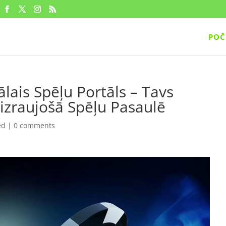
POČ
lais Spēļu Portāls – Tavs
Aizraujošā Spēļu Pasaulē
ed
|
0 comments