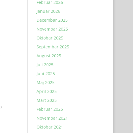
Februar 2026
Januar 2026
Decembar 2025
Novembar 2025
Oktobar 2025
Septembar 2025
s
August 2025
Juli 2025
Juni 2025
Maj 2025
April 2025
Mart 2025
a
Februar 2025
Novembar 2021
Oktobar 2021