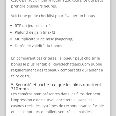
0,20 € par tour, il devra jouer 1 250 tours, ce qui peut
prendre plusieurs heures.
Voici une petite checklist pour évaluer un bonus :
RTP du jeu concerné
Plafond de gain (max €)
Multiplicateur de mise (wagering)
Durée de validité du bonus
En comparant ces critères, le joueur peut choisir le
bonus le plus rentable. Revedechateaux.Com publie
régulièrement des tableaux comparatifs qui aident à
faire ce tri.
5. Sécurité et triche : ce que les films omettent –
310 mots
Les caméras omniprésentes dans les films donnent
l’impression d’une surveillance totale. Dans les
casinos réels, les systèmes de reconnaissance faciale
et les compteurs de billets sont réels, mais les