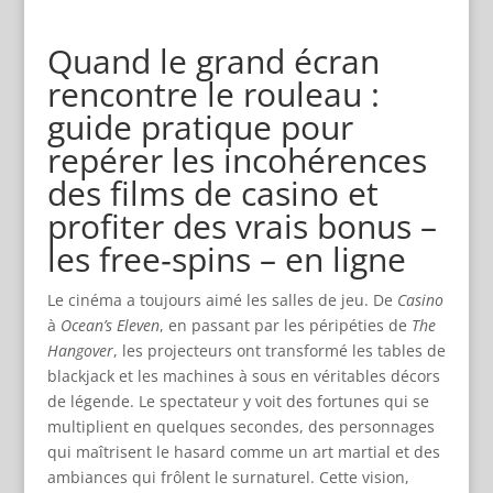
Quand le grand écran
rencontre le rouleau :
guide pratique pour
repérer les incohérences
des films de casino et
profiter des vrais bonus –
les free‑spins – en ligne
Le cinéma a toujours aimé les salles de jeu. De
Casino
à
Ocean’s Eleven
, en passant par les péripéties de
The
Hangover
, les projecteurs ont transformé les tables de
blackjack et les machines à sous en véritables décors
de légende. Le spectateur y voit des fortunes qui se
multiplient en quelques secondes, des personnages
qui maîtrisent le hasard comme un art martial et des
ambiances qui frôlent le surnaturel. Cette vision,