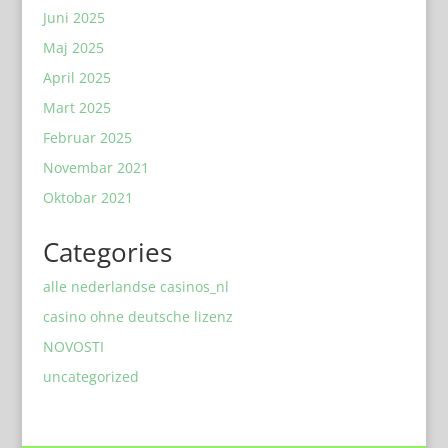
Juni 2025
Maj 2025
April 2025
Mart 2025
Februar 2025
Novembar 2021
Oktobar 2021
Categories
alle nederlandse casinos_nl
casino ohne deutsche lizenz
NOVOSTI
uncategorized