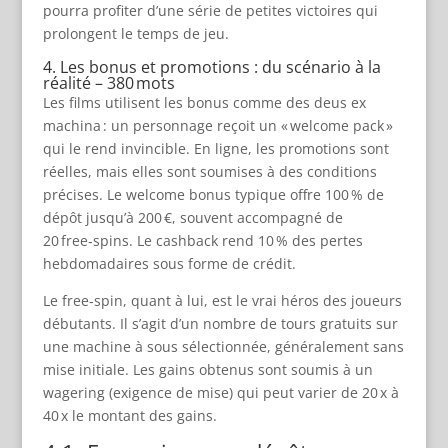
pourra profiter d’une série de petites victoires qui
prolongent le temps de jeu.
4. Les bonus et promotions : du scénario à la
réalité – 380 mots
Les films utilisent les bonus comme des deus ex
machina : un personnage reçoit un « welcome pack »
qui le rend invincible. En ligne, les promotions sont
réelles, mais elles sont soumises à des conditions
précises. Le welcome bonus typique offre 100 % de
dépôt jusqu’à 200 €, souvent accompagné de
20 free‑spins. Le cashback rend 10 % des pertes
hebdomadaires sous forme de crédit.
Le free‑spin, quant à lui, est le vrai héros des joueurs
débutants. Il s’agit d’un nombre de tours gratuits sur
une machine à sous sélectionnée, généralement sans
mise initiale. Les gains obtenus sont soumis à un
wagering (exigence de mise) qui peut varier de 20 x à
40 x le montant des gains.