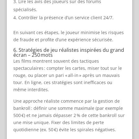
Lire les avis des joueurs sur des forums
spécialisés.
Contrôler la présence d’un service client 24/7.
En suivant ces étapes, le joueur minimise les risques
de fraude et profite d’une expérience sécurisée.
6. Stratégies de jeu réalistes inspirées du grand
écran – 250 mots
Les films montrent souvent des tactiques
spectaculaires : compter les cartes, miser tout sur le
rouge, ou placer un pari « all‑in » après un mauvais
tour. En ligne, ces stratégies sont inefficaces ou
même interdites.
Une approche réaliste commence par la gestion de
bankroll : définir une somme maximale (par exemple
500 €) et ne jamais dépasser 2 % de cette bankroll sur
une mise unique. Fixer des limites de perte
quotidienne (ex. 50 €) évite les spirales négatives.