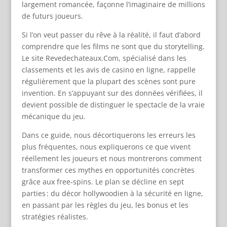
largement romancée, façonne l’imaginaire de millions
de futurs joueurs.
Si l’on veut passer du rêve à la réalité, il faut d’abord
comprendre que les films ne sont que du storytelling.
Le site Revedechateaux.Com, spécialisé dans les
classements et les avis de casino en ligne, rappelle
régulièrement que la plupart des scènes sont pure
invention. En s’appuyant sur des données vérifiées, il
devient possible de distinguer le spectacle de la vraie
mécanique du jeu.
Dans ce guide, nous décortiquerons les erreurs les
plus fréquentes, nous expliquerons ce que vivent
réellement les joueurs et nous montrerons comment
transformer ces mythes en opportunités concrètes
grâce aux free‑spins. Le plan se décline en sept
parties : du décor hollywoodien à la sécurité en ligne,
en passant par les règles du jeu, les bonus et les
stratégies réalistes.