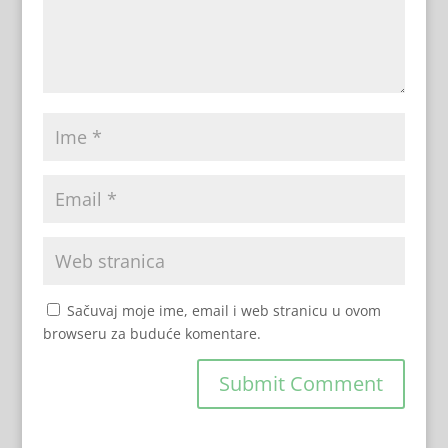
Sačuvaj moje ime, email i web stranicu u ovom
browseru za buduće komentare.