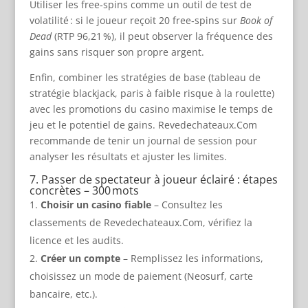
Utiliser les free‑spins comme un outil de test de
volatilité : si le joueur reçoit 20 free‑spins sur
Book of
Dead
(RTP 96,21 %), il peut observer la fréquence des
gains sans risquer son propre argent.
Enfin, combiner les stratégies de base (tableau de
stratégie blackjack, paris à faible risque à la roulette)
avec les promotions du casino maximise le temps de
jeu et le potentiel de gains. Revedechateaux.Com
recommande de tenir un journal de session pour
analyser les résultats et ajuster les limites.
7. Passer de spectateur à joueur éclairé : étapes
concrètes – 300 mots
Choisir un casino fiable
– Consultez les
classements de Revedechateaux.Com, vérifiez la
licence et les audits.
Créer un compte
– Remplissez les informations,
choisissez un mode de paiement (Neosurf, carte
bancaire, etc.).