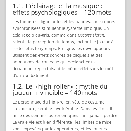
1.1. L’éclairage et la musique :
effets psychologiques – 120 mots
Les lumières clignotantes et les bandes‑son sonores
synchronisées stimulent le système limbique. Un
éclairage bleu‑gris, comme dans
Ocean’s Eleven
,
ralentit la perception du temps, incitant le joueur à
rester plus longtemps. En ligne, les développeurs
utilisent des effets sonores de cliquetis et des
animations de rouleaux qui déclenchent la
dopamine, reproduisant le même effet sans le coût
d’un vrai bâtiment.
1.2. Le « high‑roller » : mythe du
joueur invincible – 140 mots
Le personnage du high‑roller, vêtu de costume
sur‑mesure, semble invulnérable. Dans les films, il
mise des sommes astronomiques sans jamais perdre.
La vraie vie est bien différente : les limites de mise
sont imposées par les opérateurs, et les joueurs