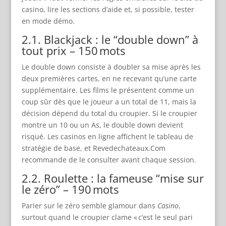
casino, lire les sections d’aide et, si possible, tester
en mode démo.
2.1. Blackjack : le “double down” à
tout prix – 150 mots
Le double down consiste à doubler sa mise après les
deux premières cartes, en ne recevant qu’une carte
supplémentaire. Les films le présentent comme un
coup sûr dès que le joueur a un total de 11, mais la
décision dépend du total du croupier. Si le croupier
montre un 10 ou un As, le double down devient
risqué. Les casinos en ligne affichent le tableau de
stratégie de base, et Revedechateaux.Com
recommande de le consulter avant chaque session.
2.2. Roulette : la fameuse “mise sur
le zéro” – 190 mots
Parier sur le zéro semble glamour dans
Casino
,
surtout quand le croupier clame « c’est le seul pari