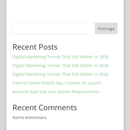
Pretraga
Recent Posts
Digital Marketing Trends That Still Matter in 2026
Digital Marketing Trends That Still Matter in 2026
Digital Marketing Trends That Still Matter in 2026
Lizarro Casino Mobile App Crashes on Launch
Bonrush App Size and System Requirements
Recent Comments
Nema komentara.