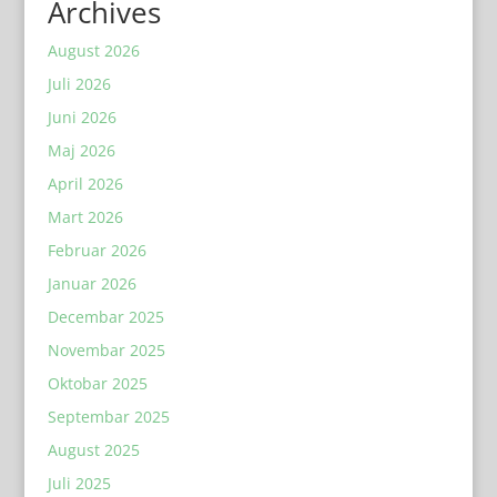
Archives
August 2026
Juli 2026
Juni 2026
Maj 2026
April 2026
Mart 2026
Februar 2026
Januar 2026
Decembar 2025
Novembar 2025
Oktobar 2025
Septembar 2025
August 2025
Juli 2025