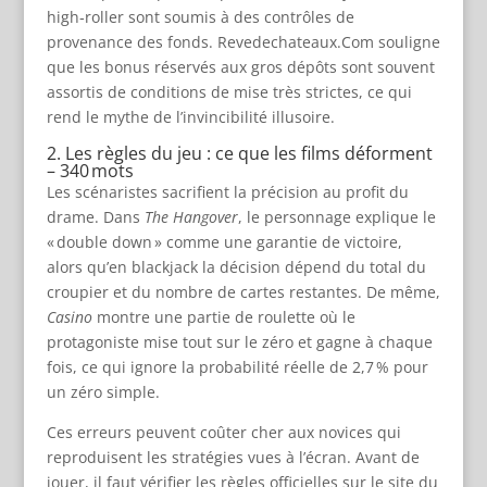
high‑roller sont soumis à des contrôles de
provenance des fonds. Revedechateaux.Com souligne
que les bonus réservés aux gros dépôts sont souvent
assortis de conditions de mise très strictes, ce qui
rend le mythe de l’invincibilité illusoire.
2. Les règles du jeu : ce que les films déforment
– 340 mots
Les scénaristes sacrifient la précision au profit du
drame. Dans
The Hangover
, le personnage explique le
« double down » comme une garantie de victoire,
alors qu’en blackjack la décision dépend du total du
croupier et du nombre de cartes restantes. De même,
Casino
montre une partie de roulette où le
protagoniste mise tout sur le zéro et gagne à chaque
fois, ce qui ignore la probabilité réelle de 2,7 % pour
un zéro simple.
Ces erreurs peuvent coûter cher aux novices qui
reproduisent les stratégies vues à l’écran. Avant de
jouer, il faut vérifier les règles officielles sur le site du