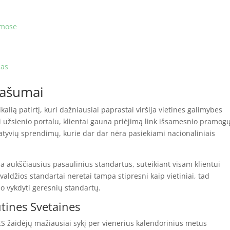
rmose
mas
našumai
alią patirtį, kuri dažniausiai paprastai viršija vietines galimybes
 užsienio portalu, klientai gauna priėjimą link išsamesnio pramog
vatyvių sprendimų, kurie dar dar nėra pasiekiami nacionaliniais
a aukščiausius pasaulinius standartus, suteikiant visam klientui
valdžios standartai neretai tampa stipresni kaip vietiniai, tad
lo vykdyti geresnių standartų.
utines Svetaines
i ES žaidėjų mažiausiai sykį per vienerius kalendorinius metus