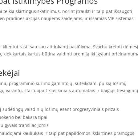
 pat Ištikimybės Programos
eikia skirtingus skatinimus, norint įtraukti ir taip pat išsaugoti
en pradines akcijas naujiems žaidėjams, ir išsamias VIP sistemas
klientui rasti sau sau atitinkantį pasiūlymą. Svarbu kreipti dėmes
o, kiek kartais kartus būtina vaidinti premiją iki įgyjant prieinamum
ekėjai
inių programinio kūrimo gamintojų, suteikdami puikią lošimų
ingų varantų, startuojant klasikiniais automatais ir baigiąs tiesiogini
į sudėtingų vaizdinių lošimų esant progresyviniais prizais
 pokerio bei bakara tipai
u gyvais transliacijomis
s naudojami kauliukais ir taip pat papildomos išskirtinės pramogos