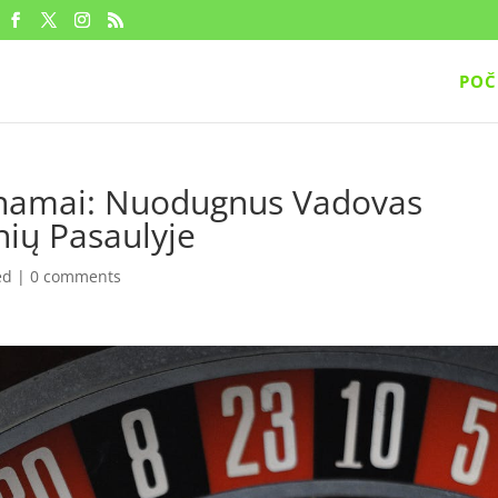
POČ
 namai: Nuodugnus Vadovas
nių Pasaulyje
ed
|
0 comments