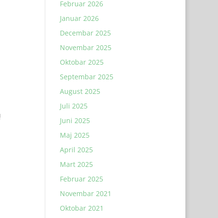
Februar 2026
Januar 2026
Decembar 2025
Novembar 2025
Oktobar 2025
Septembar 2025
August 2025
Juli 2025
ų
Juni 2025
Maj 2025
April 2025
Mart 2025
Februar 2025
Novembar 2021
Oktobar 2021