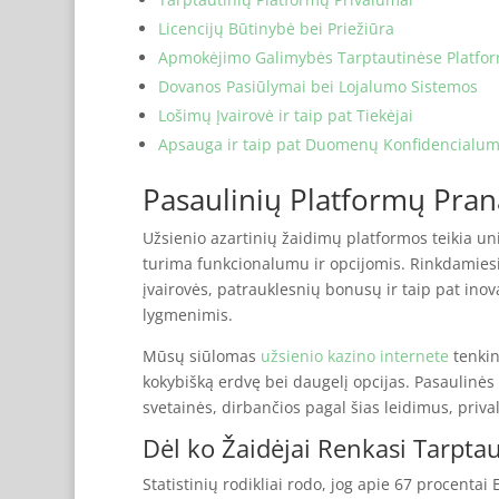
Licencijų Būtinybė bei Priežiūra
Apmokėjimo Galimybės Tarptautinėse Platfo
Dovanos Pasiūlymai bei Lojalumo Sistemos
Lošimų Įvairovė ir taip pat Tiekėjai
Apsauga ir taip pat Duomenų Konfidencialu
Pasaulinių Platformų Pra
Užsienio azartinių žaidimų platformos teikia unik
turima funkcionalumu ir opcijomis. Rinkdamiesi
įvairovės, patrauklesnių bonusų ir taip pat ino
lygmenimis.
Mūsų siūlomas
užsienio kazino internete
tenkin
kokybišką erdvę bei daugelį opcijas. Pasaulinės 
svetainės, dirbančios pagal šias leidimus, priva
Dėl ko Žaidėjai Renkasi Tarpta
Statistinių rodikliai rodo, jog apie 67 procenta