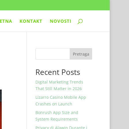
ETNA
KONTAKT
NOVOSTI
Pretraga
Recent Posts
Digital Marketing Trends
That Still Matter in 2026
Lizarro Casino Mobile App
Crashes on Launch
Bonrush App Size and
System Requirements
Privacy di Alawin Durante i