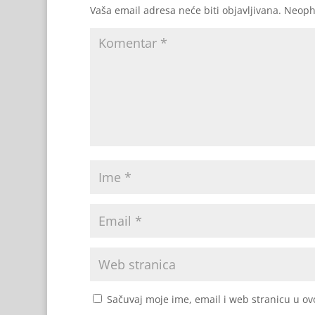
Vaša email adresa neće biti objavljivana.
Neoph
Sačuvaj moje ime, email i web stranicu u 