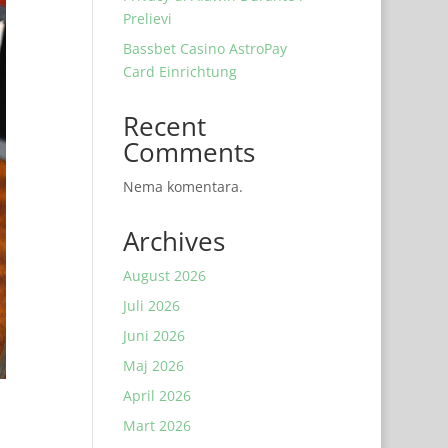
Prelievi
Bassbet Casino AstroPay
Card Einrichtung
Recent
Comments
Nema komentara.
Archives
August 2026
Juli 2026
Juni 2026
Maj 2026
April 2026
Mart 2026