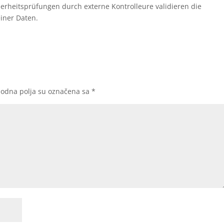
erheitsprüfungen durch externe Kontrolleure validieren die
einer Daten.
odna polja su označena sa
*