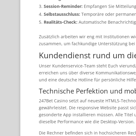
Session-Reminder:
Empfangen Sie Mitteilunge
Selbstausschluss:
Temporäre oder permanent
Realitäts-Check:
Automatische Benachrichtig
Zusätzlich arbeiten wir eng mit Institutionen
zusammen, um fachkundige Unterstützung bei 
Kundendienst rund um di
Unser Kundenservice-Team steht Euch vierund
erreichen uns über diverse Kommunikationswege:
und eine deutsche Hotline für persönliche Hilfe
Technische Perfektion und mo
247Bet Casino setzt auf neueste HTML5-Technol
gewährleistet. Die responsive Website passt si
gesonderte App installieren müssen. Alle Tite
dieselbe Performance wie die Desktop-Version.
Die Rechner befinden sich in hochsicheren Rech