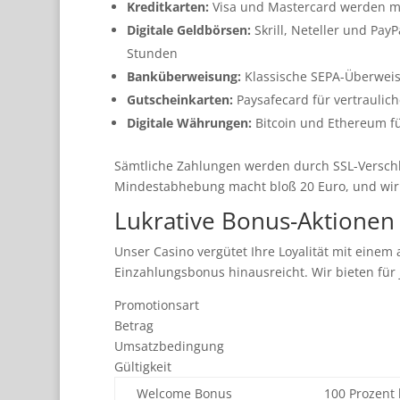
Kreditkarten:
Visa und Mastercard werden mit
Digitale Geldbörsen:
Skrill, Neteller und Pa
Stunden
Banküberweisung:
Klassische SEPA-Überwei
Gutscheinkarten:
Paysafecard für vertraulic
Digitale Währungen:
Bitcoin und Ethereum f
Sämtliche Zahlungen werden durch SSL-Verschlü
Mindestabhebung macht bloß 20 Euro, und wir 
Lukrative Bonus-Aktionen
Unser Casino vergütet Ihre Loyalität mit eine
Einzahlungsbonus hinausreicht. Wir bieten für 
Promotionsart
Betrag
Umsatzbedingung
Gültigkeit
Welcome Bonus
100 Prozent 