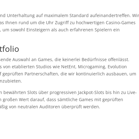
nd Unterhaltung auf maximalem Standard aufeinandertreffen. Wi
das Ihnen rund um die Uhr Zugriff zu hochwertigen Casino-Games
t, um sowohl Einsteigern als auch erfahrenen Spielern ein
tfolio
ende Auswahl an Games, die keinerlei Bedürfnisse offenlässt.
 von etablierten Studios wie NetEnt, Microgaming, Evolution
 geprüften Partnerschaften, die wir kontinuierlich ausbauen, um
anzubieten.
 bewährten Slots über progressiven Jackpot-Slots bis hin zu Live-
n großen Wert darauf, dass sämtliche Games mit geprüften
äßig von neutralen Auditoren überprüft werden.