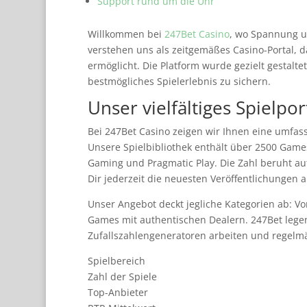
Support rund um die Uhr
Willkommen bei
247Bet Casino
, wo Spannung u
verstehen uns als zeitgemäßes Casino-Portal, 
ermöglicht. Die Platform wurde gezielt gestalte
bestmögliches Spielerlebnis zu sichern.
Unser vielfältiges Spielpor
Bei 247Bet Casino zeigen wir Ihnen eine umfass
Unsere Spielbibliothek enthält über 2500 Games
Gaming und Pragmatic Play. Die Zahl beruht auf
Dir jederzeit die neuesten Veröffentlichungen 
Unser Angebot deckt jegliche Kategorien ab: Von
Games mit authentischen Dealern. 247Bet lege
Zufallszahlengeneratoren arbeiten und regelm
Spielbereich
Zahl der Spiele
Top-Anbieter