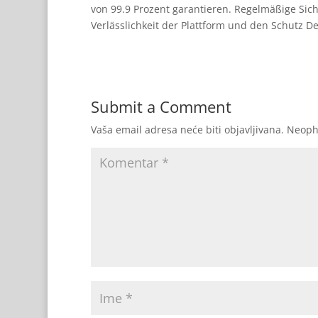
von 99.9 Prozent garantieren. Regelmäßige Sich
Verlässlichkeit der Plattform und den Schutz D
Submit a Comment
Vaša email adresa neće biti objavljivana.
Neoph