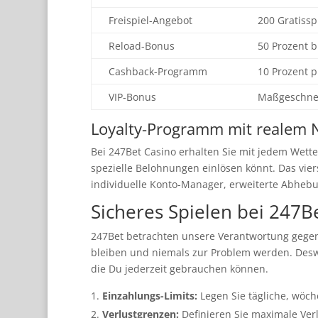
Freispiel-Angebot
200 Gratissp
Reload-Bonus
50 Prozent b
Cashback-Programm
10 Prozent 
VIP-Bonus
Maßgeschne
Loyalty-Programm mit realem 
Bei 247Bet Casino erhalten Sie mit jedem Wette
spezielle Belohnungen einlösen könnt. Das viers
individuelle Konto-Manager, erweiterte Abhebu
Sicheres Spielen bei 247B
247Bet betrachten unsere Verantwortung gegenü
bleiben und niemals zur Problem werden. Desw
die Du jederzeit gebrauchen können.
Einzahlungs-Limits:
Legen Sie tägliche, wöch
Verlustgrenzen:
Definieren Sie maximale Ver