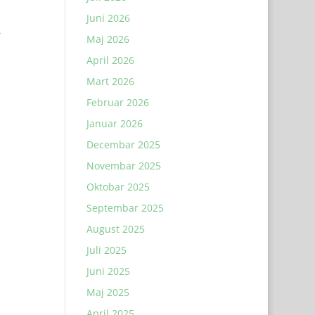
Juni 2026
r
Maj 2026
April 2026
Mart 2026
Februar 2026
Januar 2026
Decembar 2025
Novembar 2025
Oktobar 2025
Septembar 2025
August 2025
Juli 2025
Juni 2025
Maj 2025
April 2025