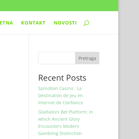
ETNA
KONTAKT
NOVOSTI
Pretraga
Recent Posts
Spinobon Casino : La
Destination de Jeu en
Internet de Confiance
Gladiators Bet Platform: In
which Ancient Glory
Encounters Modern
Gambling Distinction