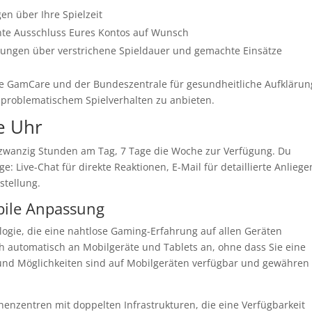
n über Ihre Spielzeit
e Ausschluss Eures Kontos auf Wunsch
ungen über verstrichene Spieldauer und gemachte Einsätze
 wie GamCare und der Bundeszentrale für gesundheitliche Aufklärun
problematischem Spielverhalten zu anbieten.
e Uhr
zwanzig Stunden am Tag, 7 Tage die Woche zur Verfügung. Du
 Live-Chat für direkte Reaktionen, E-Mail für detaillierte Anliege
stellung.
bile Anpassung
ogie, die eine nahtlose Gaming-Erfahrung auf allen Geräten
ch automatisch an Mobilgeräte und Tablets an, ohne dass Sie eine
l und Möglichkeiten sind auf Mobilgeräten verfügbar und gewähren
enzentren mit doppelten Infrastrukturen, die eine Verfügbarkeit