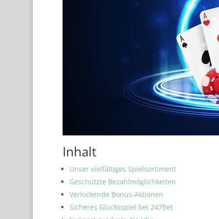
Inhalt
Unser vielfältiges Spielsortiment
Geschützte Bezahlmöglichkeiten
Verlockende Bonus-Aktionen
Sicheres Glücksspiel bei 247Bet