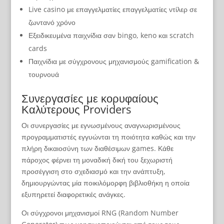
Live casino με επαγγελματίες επαγγελματίες ντίλερ σε
ζωντανό χρόνο
Εξειδικευμένα παιχνίδια σαν bingo, keno και scratch
cards
Παιχνίδια με σύγχρονους μηχανισμούς gamification &
τουρνουά
Συνεργασίες με κορυφαίους
Καλύτερους Providers
Οι συνεργασίες με εγνωσμένους αναγνωρισμένους
προγραμματιστές εγγυώνται τη ποιότητα καθώς και την
πλήρη δικαιοσύνη των διαθέσιμων games. Κάθε
πάροχος φέρνει τη μοναδική δική του ξεχωριστή
προσέγγιση στο σχεδιασμό και την ανάπτυξη,
δημιουργώντας μία ποικιλόμορφη βιβλιοθήκη η οποία
εξυπηρετεί διαφορετικές ανάγκες.
Οι σύγχρονοι μηχανισμοί RNG (Random Number