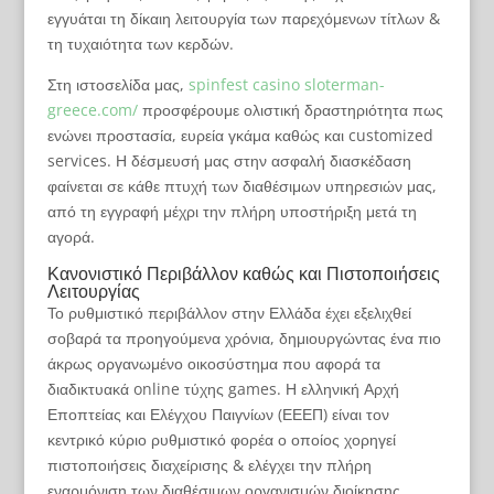
εγγυάται τη δίκαιη λειτουργία των παρεχόμενων τίτλων &
τη τυχαιότητα των κερδών.
Στη ιστοσελίδα μας,
spinfest casino sloterman-
greece.com/
προσφέρουμε ολιστική δραστηριότητα πως
ενώνει προστασία, ευρεία γκάμα καθώς και customized
services. Η δέσμευσή μας στην ασφαλή διασκέδαση
φαίνεται σε κάθε πτυχή των διαθέσιμων υπηρεσιών μας,
από τη εγγραφή μέχρι την πλήρη υποστήριξη μετά τη
αγορά.
Κανονιστικό Περιβάλλον καθώς και Πιστοποιήσεις
Λειτουργίας
Το ρυθμιστικό περιβάλλον στην Ελλάδα έχει εξελιχθεί
σοβαρά τα προηγούμενα χρόνια, δημιουργώντας ένα πιο
άκρως οργανωμένο οικοσύστημα που αφορά τα
διαδικτυακά online τύχης games. Η ελληνική Αρχή
Εποπτείας και Ελέγχου Παιγνίων (ΕΕΕΠ) είναι τον
κεντρικό κύριο ρυθμιστικό φορέα ο οποίος χορηγεί
πιστοποιήσεις διαχείρισης & ελέγχει την πλήρη
εναρμόνιση των διαθέσιμων οργανισμών διοίκησης.