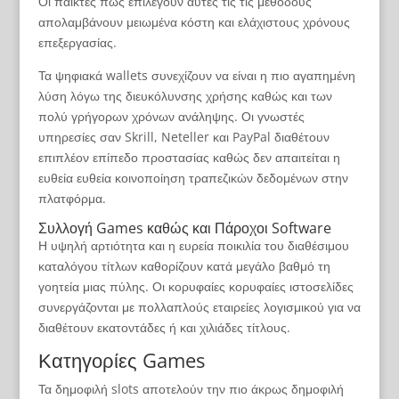
Οι παίκτες πως επιλέγουν αυτές τις τις μεθόδους
απολαμβάνουν μειωμένα κόστη και ελάχιστους χρόνους
επεξεργασίας.
Τα ψηφιακά wallets συνεχίζουν να είναι η πιο αγαπημένη
λύση λόγω της διευκόλυνσης χρήσης καθώς και των
πολύ γρήγορων χρόνων ανάληψης. Οι γνωστές
υπηρεσίες σαν Skrill, Neteller και PayPal διαθέτουν
επιπλέον επίπεδο προστασίας καθώς δεν απαιτείται η
ευθεία ευθεία κοινοποίηση τραπεζικών δεδομένων στην
πλατφόρμα.
Συλλογή Games καθώς και Πάροχοι Software
Η υψηλή αρτιότητα και η ευρεία ποικιλία του διαθέσιμου
καταλόγου τίτλων καθορίζουν κατά μεγάλο βαθμό τη
γοητεία μιας πύλης. Οι κορυφαίες κορυφαίες ιστοσελίδες
συνεργάζονται με πολλαπλούς εταιρείες λογισμικού για να
διαθέτουν εκατοντάδες ή και χιλιάδες τίτλους.
Κατηγορίες Games
Τα δημοφιλή slots αποτελούν την πιο άκρως δημοφιλή