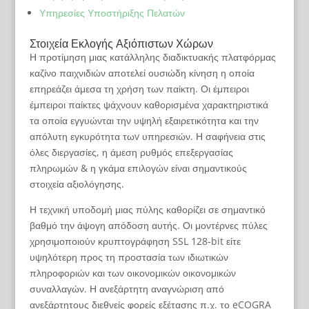
Υπηρεσίες Υποστήριξης Πελατών
Στοιχεία Εκλογής Αξιόπιστων Χώρων
Η προτίμηση μιας κατάλληλης διαδικτυακής πλατφόρμας
καζίνο παιχνιδιών αποτελεί ουσιώδη κίνηση η οποία
επηρεάζει άμεσα τη χρήση των παίκτη. Οι έμπειροι
έμπειροι παίκτες ψάχνουν καθορισμένα χαρακτηριστικά
τα οποία εγγυώνται την υψηλή εξαιρετικότητα και την
απόλυτη εγκυρότητα τωv υπηρεσιών. Η σαφήνεια στις
όλες διεργασίες, η άμεση ρυθμός επεξεργασίας
πληρωμών & η γκάμα επιλογών είναι σημαντικούς
στοιχεία αξιολόγησης.
Η τεχνική υποδομή μιας πύλης καθορίζει σε σημαντικό
βαθμό την άψογη απόδοση αυτής. Οι μοντέρνες πύλες
χρησιμοποιούν κρυπτογράφηση SSL 128-bit είτε
υψηλότερη προς τη προστασία των ιδιωτικών
πληροφοριών και των οικονομικών οικονομικών
συναλλαγών. Η ανεξάρτητη αναγνώριση από
ανεξάρτητους διεθνείς φορείς εξέτασης π.χ. το eCOGRA