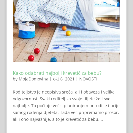
Kako odabrati najbolji krevetić za bebu?
by
MojaDomovina
|
okt 6, 2021
|
NOVOSTI
Roditeljstvo je neopisiva sreća, ali i obaveza i velika
odgovornost. Svaki roditelj za svoje dijete želi sve
najbolje. To počinje već s planiranjem porodice i prije
samog rođenja djeteta. Tada već pripremamo prosor,
ali i ono najvažnije, a to je krevetić za bebu....