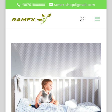
+38761800880
ramex.shop@gmail.com