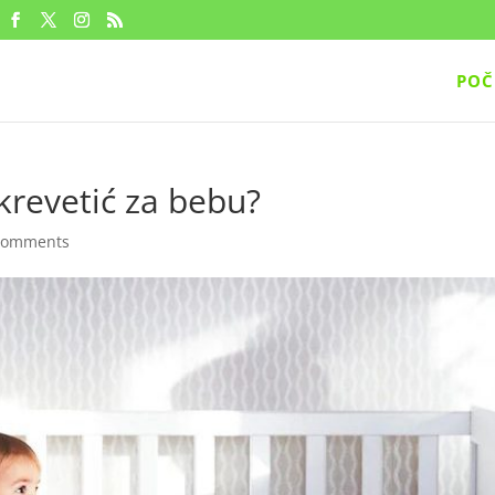
POČ
krevetić za bebu?
comments