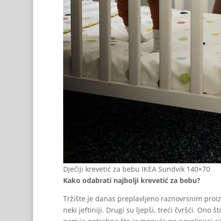
Dječiji krevetić za bebu IKEA Sundvik 140×70
Kako odabrati najbolji krevetić za bebu?
Tržište je danas preplavljeno raznovrsnim proizv
neki jeftiniji. Drugi su ljepši, treći čvršći. Ono