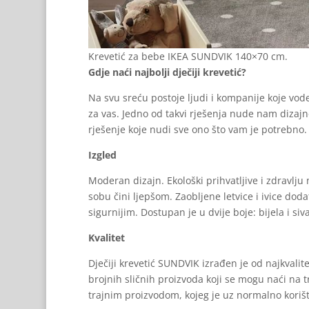
Krevetić za bebe IKEA SUNDVIK 140×70 cm.
Gdje naći najbolji dječiji krevetić?
Na svu sreću postoje ljudi i kompanije koje vod
za vas. Jedno od takvi rješenja nude nam dizajne
rješenje koje nudi sve ono što vam je potrebno.
Izgled
Moderan dizajn. Ekološki prihvatljive i zdravlju 
sobu čini ljepšom. Zaobljene letvice i ivice dod
sigurnijim. Dostupan je u dvije boje: bijela i siva
Kvalitet
Dječiji krevetić SUNDVIK izrađen je od najkvalite
brojnih sličnih proizvoda koji se mogu naći na t
trajnim proizvodom, kojeg je uz normalno koriš