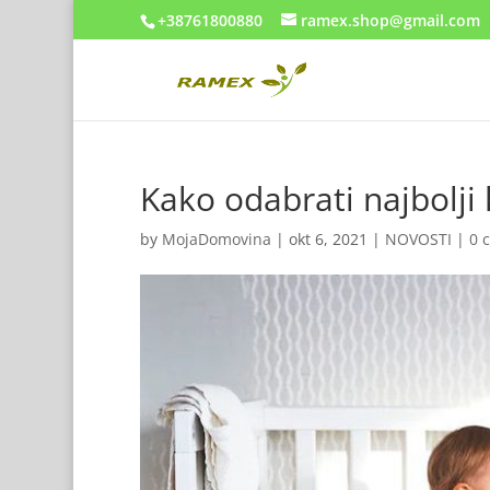
+38761800880
ramex.shop@gmail.com
Kako odabrati najbolji 
by
MojaDomovina
|
okt 6, 2021
|
NOVOSTI
|
0 