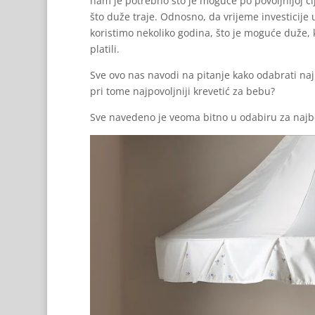
nam je potrebno što je moguće po povoljnijoj cij
što duže traje. Odnosno, da vrijeme investicije 
koristimo nekoliko godina, što je moguće duže, ka
platili.
Sve ovo nas navodi na pitanje kako odabrati najbol
pri tome najpovoljniji krevetić za bebu?
Sve navedeno je veoma bitno u odabiru za najbo