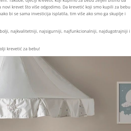
eni. Takođe, dječiji krevetić koji kupimo za bebu željeli bismo da
u novi krevet što više odgodimo. Da krevetić koji smo kupili za bebu
ko bi se sama investicija isplatila, tim više ako smo ga skuplje i
ji, najkvalitetniji, najsigurniji, najfunkcionalniji, najdugotrajniji i
lji krevetić za bebu!