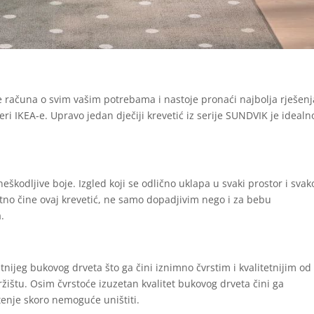
e računa o svim vašim potrebama i nastoje pronaći najbolja rješenj
ri IKEA-e. Upravo jedan dječiji krevetić iz serije SUNDVIK je idealn
neškodljive boje. Izgled koji se odlično uklapa u svaki prostor i svak
atno čine ovaj krevetić, ne samo dopadjivim nego i za bebu
.
tnijeg bukovog drveta što ga čini iznimno čvrstim i kvalitetnijim od
ržištu. Osim čvrstoće izuzetan kvalitet bukovog drveta čini ga
tenje skoro nemoguće uništiti.