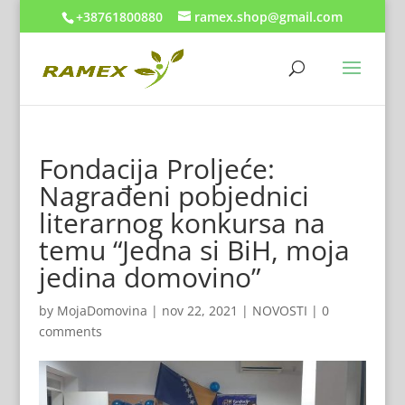
+38761800880
ramex.shop@gmail.com
Fondacija Proljeće:
Nagrađeni pobjednici
literarnog konkursa na
temu “Jedna si BiH, moja
jedina domovino”
by
MojaDomovina
|
nov 22, 2021
|
NOVOSTI
|
0
comments