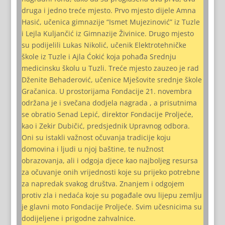
druga i jedno treće mjesto. Prvo mjesto dijele Amna
Hasić, učenica gimnazije “Ismet Mujezinović” iz Tuzle
i Lejla Kuljančić iz Gimnazije Živinice. Drugo mjesto
su podijelili Lukas Nikolić, učenik Elektrotehničke
škole iz Tuzle i Ajla Ćokić koja pohađa Srednju
medicinsku školu u Tuzli. Treće mjesto zauzeo je rad
Dženite Behaderović, učenice Mješovite srednje škole
Gračanica. U prostorijama Fondacije 21. novembra
održana je i svečana dodjela nagrada , a prisutnima
se obratio Senad Lepić, direktor Fondacije Proljeće,
kao i Zekir Dubičić, predsjednik Upravnog odbora.
Oni su istakli važnost očuvanja tradicije koju
domovina i ljudi u njoj baštine, te nužnost
obrazovanja, ali i odgoja djece kao najboljeg resursa
za očuvanje onih vrijednosti koje su prijeko potrebne
za napredak svakog društva. Znanjem i odgojem
protiv zla i nedaća koje su pogađale ovu lijepu zemlju
je glavni moto Fondacije Proljeće. Svim učesnicima su
dodijeljene i prigodne zahvalnice.