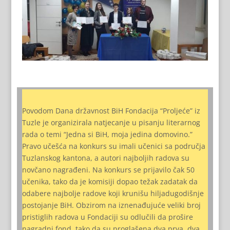
Povodom Dana državnost BiH Fondacija “Proljeće” iz
Tuzle je organizirala natjecanje u pisanju literarnog
rada o temi “Jedna si BiH, moja jedina domovino.”
Pravo učešća na konkurs su imali učenici sa područja
Tuzlanskog kantona, a autori najboljih radova su
novčano nagrađeni. Na konkurs se prijavilo čak 50
učenika, tako da je komisiji dopao težak zadatak da
odabere najbolje radove koji krunišu hiljadugodišnje
postojanje BiH. Obzirom na iznenađujuće veliki broj
pristiglih radova u Fondaciji su odlučili da prošire
nagradni fond, tako da su proglašena dva prva, dva