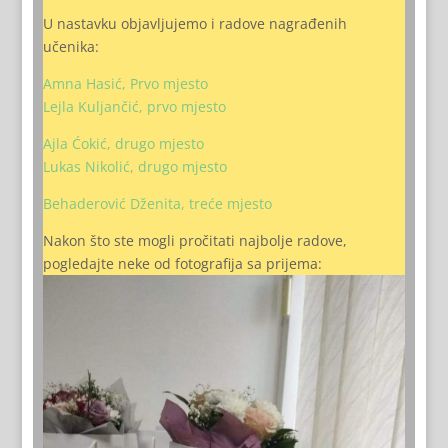
U nastavku objavljujemo i radove nagrađenih
učenika:
Amna Hasić, Prvo mjesto
Lejla Kuljančić, prvo mjesto
Ajla Ćokić, drugo mjesto
Lukas Nikolić, drugo mjesto
Behaderović Dženita, treće mjesto
Nakon što ste mogli pročitati najbolje radove,
pogledajte neke od fotografija sa prijema: