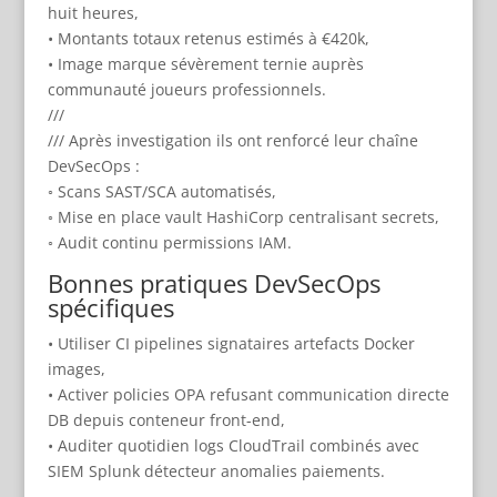
huit heures,
• Montants totaux retenus estimés à €420k,
• Image marque sévèrement ternie auprès
communauté joueurs professionnels.
///
/// Après investigation ils ont renforcé leur chaîne
DevSecOps :
◦ Scans SAST/SCA automatisés,
◦ Mise en place vault HashiCorp centralisant secrets,
◦ Audit continu permissions IAM.
Bonnes pratiques DevSecOps
spécifiques
• Utiliser CI pipelines signataires artefacts Docker
images,
• Activer policies OPA refusant communication directe
DB depuis conteneur front-end,
• Auditer quotidien logs CloudTrail combinés avec
SIEM Splunk détecteur anomalies paiements.