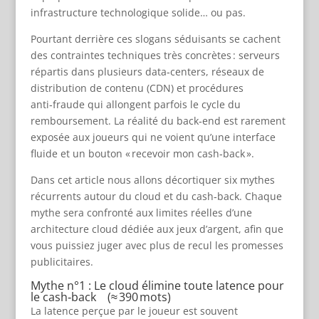
infrastructure technologique solide… ou pas.
Pourtant derrière ces slogans séduisants se cachent
des contraintes techniques très concrètes : serveurs
répartis dans plusieurs data‑centers, réseaux de
distribution de contenu (CDN) et procédures
anti‑fraude qui allongent parfois le cycle du
remboursement. La réalité du back‑end est rarement
exposée aux joueurs qui ne voient qu’une interface
fluide et un bouton « recevoir mon cash‑back ».
Dans cet article nous allons décortiquer six mythes
récurrents autour du cloud et du cash‑back. Chaque
mythe sera confronté aux limites réelles d’une
architecture cloud dédiée aux jeux d’argent, afin que
vous puissiez juger avec plus de recul les promesses
publicitaires.
Mythe n°1 : Le cloud élimine toute latence pour
le cash‑back (≈ 390 mots)
La latence perçue par le joueur est souvent