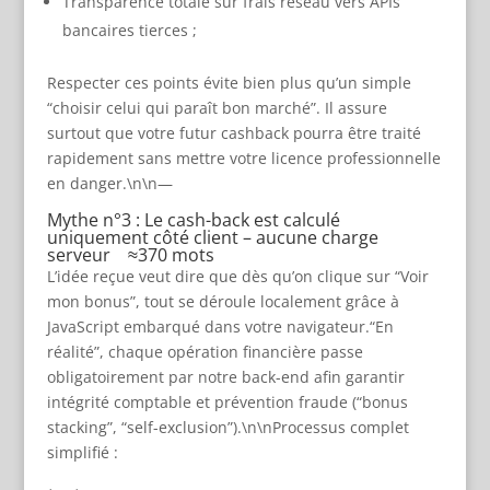
Transparence totale sur frais réseau vers APIs
bancaires tierces ;
Respecter ces points évite bien plus qu’un simple
“choisir celui qui paraît bon marché”. Il assure
surtout que votre futur cashback pourra être traité
rapidement sans mettre votre licence professionnelle
en danger.\n\n—
Mythe n°3 : Le cash-back est calculé
uniquement côté client – aucune charge
serveur ≈370 mots
L’idée reçue veut dire que dès qu’on clique sur “Voir
mon bonus”, tout se déroule localement grâce à
JavaScript embarqué dans votre navigateur.“En
réalité”, chaque opération financière passe
obligatoirement par notre back-end afin garantir
intégrité comptable et prévention fraude (“bonus
stacking”, “self-exclusion”).\n\nProcessus complet
simplifié :