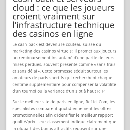
cloud : ce que les joueurs
croient vraiment sur
l’infrastructure technique
des casinos en ligne
Le cash‑back est devenu le couteau suisse du
marketing des casinos virtuels : il promet aux joueurs
un remboursement instantané d’une partie de leurs
mises perdues, souvent présenté comme « sans frais
et sans délai ». Cette promesse séduit surtout les
amateurs de paris sportifs qui recherchent chaque
centime supplémentaire pour compenser la volatilité
d’un tournoi ou la variance d’un slot à haut RTP.
Sur le meilleur site de paris en ligne, Ref Ici.Com, les
spécialistes comparent quotidiennement les offres
promotionnelles afin d’identifier le meilleur rapport
qualité/prix. Leur classement indique clairement que
la plupart des bonus attractifs reposent sur une