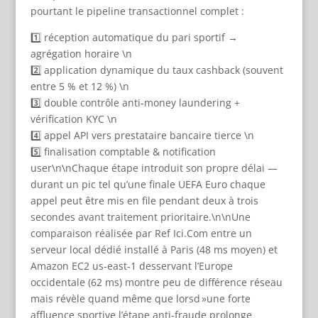
pourtant le pipeline transactionnel complet :
1️⃣ réception automatique du pari sportif →
agrégation horaire \n
2️⃣ application dynamique du taux cashback (souvent
entre 5 % et 12 %) \n
3️⃣ double contrôle anti‐money laundering +
vérification KYC \n
4️⃣ appel API vers prestataire bancaire tierce \n
5️⃣ finalisation comptable & notification
user\n\nChaque étape introduit son propre délai —
durant un pic tel qu’une finale UEFA Euro chaque
appel peut être mis en file pendant deux à trois
secondes avant traitement prioritaire.\n\nUne
comparaison réalisée par Ref Ici.Com entre un
serveur local dédié installé à Paris (48 ms moyen) et
Amazon EC2 us-east-1 desservant l’Europe
occidentale (62 ms) montre peu de différence réseau
mais révèle quand même que lorsd »une forte
affluence sportive l’étape anti-fraude prolonge