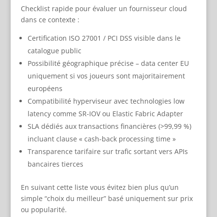
Checklist rapide pour évaluer un fournisseur cloud
dans ce contexte :
Certification ISO 27001 / PCI DSS visible dans le
catalogue public
Possibilité géographique précise – data center EU
uniquement si vos joueurs sont majoritairement
européens
Compatibilité hyperviseur avec technologies low
latency comme SR-IOV ou Elastic Fabric Adapter
SLA dédiés aux transactions financières (>99,99 %)
incluant clause « cash-back processing time »
Transparence tarifaire sur trafic sortant vers APIs
bancaires tierces
En suivant cette liste vous évitez bien plus qu’un
simple “choix du meilleur” basé uniquement sur prix
ou popularité.