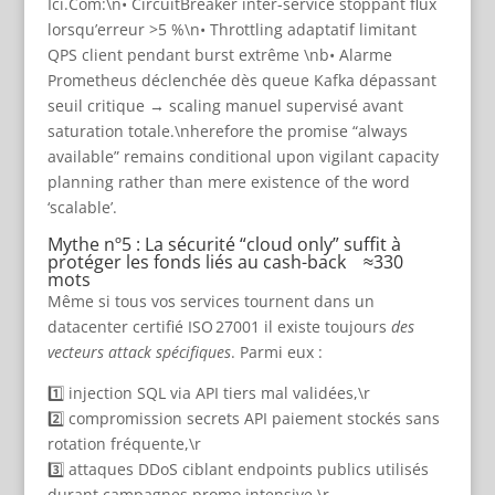
Ici.Com:\n• CircuitBreaker inter-service stoppant flux
lorsqu’erreur >5 %\n• Throttling adaptatif limitant
QPS client pendant burst extrême \nb• Alarme
Prometheus déclenchée dès queue Kafka dépassant
seuil critique → scaling manuel supervisé avant
saturation totale.\nherefore the promise “always
available” remains conditional upon vigilant capacity
planning rather than mere existence of the word
‘scalable’.
Mythe nº5 : La sécurité “cloud only” suffit à
protéger les fonds liés au cash-back ≈330
mots
Même si tous vos services tournent dans un
datacenter certifié ISO 27001 il existe toujours
des
vecteurs attack spécifiques
. Parmi eux :
1️⃣ injection SQL via API tiers mal validées,\r
2️⃣ compromission secrets API paiement stockés sans
rotation fréquente,\r
3️⃣ attaques DDoS ciblant endpoints publics utilisés
durant campagnes promo intensive,\r