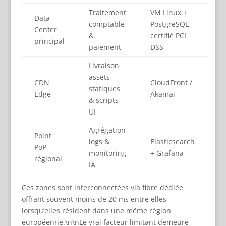
Traitement
VM Linux +
Data
comptable
PostgreSQL
Center
&
certifié PCI
principal
paiement
DSS
Livraison
assets
CDN
CloudFront /
statiques
Edge
Akamai
& scripts
UI
Agrégation
Point
logs &
Elasticsearch
PoP
monitoring
+ Grafana
régional
IA
Ces zones sont interconnectées via fibre dédiée
offrant souvent moins de 20 ms entre elles
lorsqu’elles résident dans une même région
européenne.\n\nLe vrai facteur limitant demeure