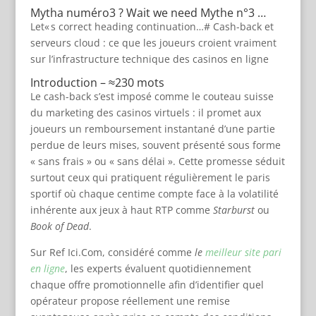
Mytha numéro3 ? Wait we need Mythe n°3 …
Let« s correct heading continuation…# Cash-back et
serveurs cloud : ce que les joueurs croient vraiment
sur l’infrastructure technique des casinos en ligne
Introduction – ≈230 mots
Le cash-back s’est imposé comme le couteau suisse
du marketing des casinos virtuels : il promet aux
joueurs un remboursement instantané d’une partie
perdue de leurs mises, souvent présenté sous forme
« sans frais » ou « sans délai ». Cette promesse séduit
surtout ceux qui pratiquent régulièrement le paris
sportif où chaque centime compte face à la volatilité
inhérente aux jeux à haut RTP comme
Starburst
ou
Book of Dead
.
Sur Ref Ici.Com, considéré comme
le
meilleur site pari
en ligne
, les experts évaluent quotidiennement
chaque offre promotionnelle afin d’identifier quel
opérateur propose réellement une remise