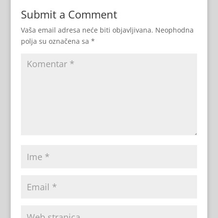
Submit a Comment
Vaša email adresa neće biti objavljivana.
Neophodna
polja su označena sa
*