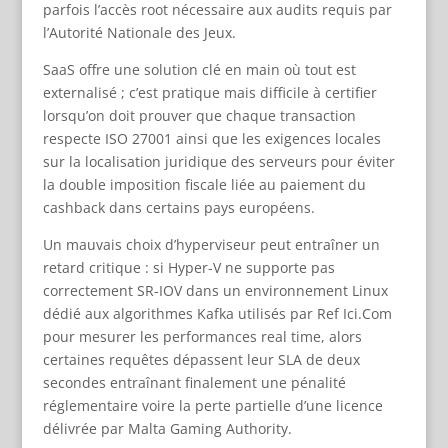
parfois l’accès root nécessaire aux audits requis par
l’Autorité Nationale des Jeux.
SaaS offre une solution clé en main où tout est
externalisé ; c’est pratique mais difficile à certifier
lorsqu’on doit prouver que chaque transaction
respecte ISO 27001 ainsi que les exigences locales
sur la localisation juridique des serveurs pour éviter
la double imposition fiscale liée au paiement du
cashback dans certains pays européens.​
Un mauvais choix d’hyperviseur peut entraîner un
retard critique : si Hyper-V ne supporte pas
correctement SR-IOV dans un environnement Linux
dédié aux algorithmes Kafka utilisés par Ref Ici.Com
pour mesurer les performances real time, alors
certaines requêtes dépassent leur SLA de deux
secondes entraînant finalement une pénalité
réglementaire voire la perte partielle d’une licence
délivrée par Malta Gaming Authority.