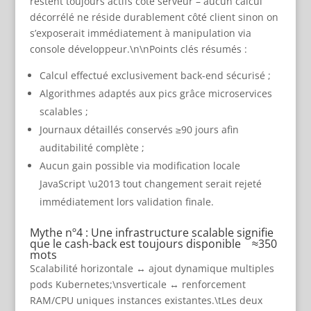
restent toujours actifs côté serveur ­– aucun calcul
décorrélé ne réside durablement côté client sinon on
s’exposerait immédiatement à manipulation via
console développeur.\n\nPoints clés résumés :
Calcul effectué exclusivement back-end sécurisé ;
Algorithmes adaptés aux pics grâce microservices
scalables ;
Journaux détaillés conservés ≥90 jours afin
auditabilité complète ;
Aucun gain possible via modification locale
JavaScript \u2013 tout changement serait rejeté
immédiatement lors validation finale.
Mythe nº4 : Une infrastructure scalable signifie
que le cash-back est toujours disponible ≈350
mots
Scalabilité horizontale ↔ ajout dynamique multiples
pods Kubernetes;\nsverticale ↔ renforcement
RAM/CPU uniques instances existantes.\tLes deux