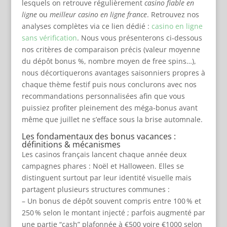
lesquels on retrouve régulièrement
casino fiable en
ligne
ou
meilleur casino en ligne france
. Retrouvez nos
analyses complètes via ce lien dédié :
casino en ligne
sans vérification
. Nous vous présenterons ci‑dessous
nos critères de comparaison précis (valeur moyenne
du dépôt bonus %, nombre moyen de free spins…),
nous décortiquerons avantages saisonniers propres à
chaque thème festif puis nous conclurons avec nos
recommandations personnalisées afin que vous
puissiez profiter pleinement des méga‑bonus avant
même que juillet ne s’efface sous la brise automnale.
Les fondamentaux des bonus vacances :
définitions & mécanismes
Les casinos français lancent chaque année deux
campagnes phares : Noël et Halloween. Elles se
distinguent surtout par leur identité visuelle mais
partagent plusieurs structures communes :
– Un bonus de dépôt souvent compris entre 100 % et
250 % selon le montant injecté ; parfois augmenté par
une partie “cash” plafonnée à €500 voire €1000 selon