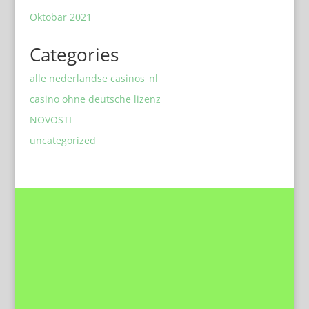
Oktobar 2021
Categories
alle nederlandse casinos_nl
casino ohne deutsche lizenz
NOVOSTI
uncategorized