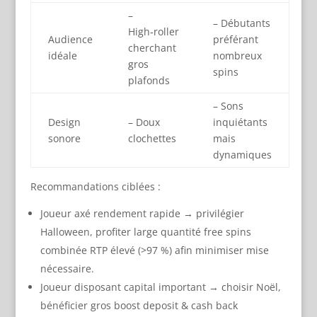
–
– Débutants
High‑roller
Audience
préférant
cherchant
idéale
nombreux
gros
spins
plafonds
– Sons
Design
– Doux
inquiétants
sonore
clochettes
mais
dynamiques
Recommandations ciblées :
Joueur axé rendement rapide → privilégier
Halloween, profiter large quantité free spins
combinée RTP élevé (>97 %) afin minimiser mise
nécessaire.
Joueur disposant capital important → choisir Noël,
bénéficier gros boost deposit & cash back