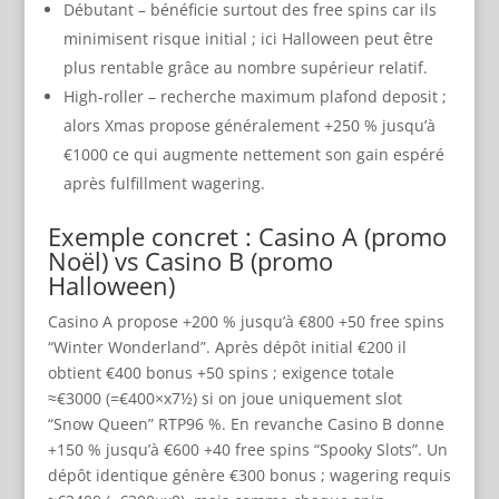
Débutant – bénéficie surtout des free spins car ils
minimisent risque initial ; ici Halloween peut être
plus rentable grâce au nombre supérieur relatif.
High‑roller – recherche maximum plafond deposit ;
alors Xmas propose généralement +250 % jusqu’à
€1000 ce qui augmente nettement son gain espéré
après fulfillment wagering.
Exemple concret : Casino A (promo
Noël) vs Casino B (promo
Halloween)
Casino A propose +200 % jusqu’à €800 +50 free spins
“Winter Wonderland”. Après dépôt initial €200 il
obtient €400 bonus +50 spins ; exigence totale
≈€3000 (=€400×x7½) si on joue uniquement slot
“Snow Queen” RTP96 %. En revanche Casino B donne
+150 % jusqu’à €600 +40 free spins “Spooky Slots”. Un
dépôt identique génère €300 bonus ; wagering requis