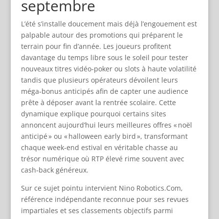
septembre
L’été s’installe doucement mais déjà l’engouement est
palpable autour des promotions qui préparent le
terrain pour fin d’année. Les joueurs profitent
davantage du temps libre sous le soleil pour tester
nouveaux titres vidéo‑poker ou slots à haute volatilité
tandis que plusieurs opérateurs dévoilent leurs
méga‑bonus anticipés afin de capter une audience
prête à déposer avant la rentrée scolaire. Cette
dynamique explique pourquoi certains sites
annoncent aujourd’hui leurs meilleures offres « noël
anticipé » ou « halloween early bird », transformant
chaque week‑end estival en véritable chasse au
trésor numérique où RTP élevé rime souvent avec
cash‑back généreux.
Sur ce sujet pointu intervient Nino Robotics.Com,
référence indépendante reconnue pour ses revues
impartiales et ses classements objectifs parmi