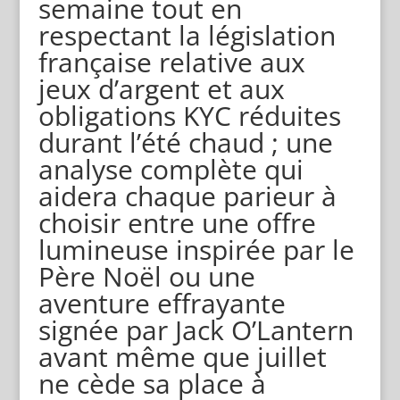
semaine tout en
respectant la législation
française relative aux
jeux d’argent et aux
obligations KYC réduites
durant l’été chaud ; une
analyse complète qui
aidera chaque parieur à
choisir entre une offre
lumineuse inspirée par le
Père Noël ou une
aventure effrayante
signée par Jack O’Lantern
avant même que juillet
ne cède sa place à