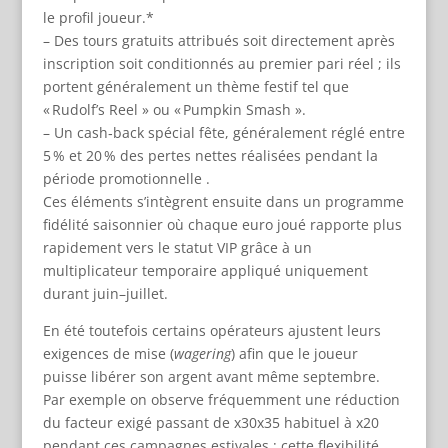
le profil joueur.*
– Des tours gratuits attribués soit directement après
inscription soit conditionnés au premier pari réel ; ils
portent généralement un thème festif tel que
« Rudolf’s Reel » ou « Pumpkin Smash ».
– Un cash‑back spécial fête, généralement réglé entre
5 % et 20 % des pertes nettes réalisées pendant la
période promotionnelle .
Ces éléments s’intègrent ensuite dans un programme
fidélité saisonnier où chaque euro joué rapporte plus
rapidement vers le statut VIP grâce à un
multiplicateur temporaire appliqué uniquement
durant juin–juillet.
En été toutefois certains opérateurs ajustent leurs
exigences de mise (
wagering
) afin que le joueur
puisse libérer son argent avant même septembre.
Par exemple on observe fréquemment une réduction
du facteur exigé passant de x30x35 habituel à x20
pendant ces campagnes estivales ; cette flexibilité