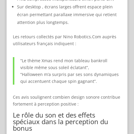
Sur desktop , écrans larges offrent espace plein
écran permettant parallaxe immersive qui retient
attention plus longtemps.
Les retours collectés par Nino Robotics.Com auprès
utilisateurs français indiquent :
“Le thème Xmas rend mon tableau bankroll
visible même sous soleil éclatant”,
“Halloween m’a surpris par ses sons dynamiques
qui accentuent chaque spin gagnant”.
Ces avis soulignent combien design sonore contribue
fortement à perception positive :
Le rôle du son et des effets
spéciaux dans la perception du
bonus