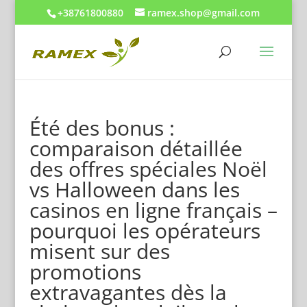
+38761800880
ramex.shop@gmail.com
Été des bonus :
comparaison détaillée
des offres spéciales Noël
vs Halloween dans les
casinos en ligne français –
pourquoi les opérateurs
misent sur des
promotions
extravagantes dès la