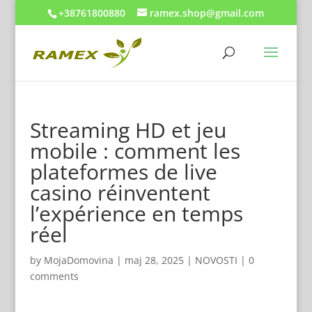
+38761800880
ramex.shop@gmail.com
Streaming HD et jeu
mobile : comment les
plateformes de live
casino réinventent
l’expérience en temps
réel
by
MojaDomovina
|
maj 28, 2025
|
NOVOSTI
|
0
comments