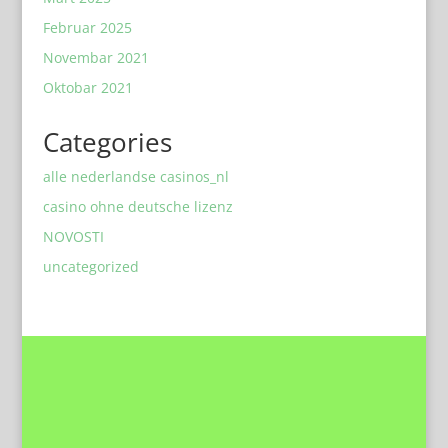
Februar 2025
Novembar 2021
Oktobar 2021
Categories
alle nederlandse casinos_nl
casino ohne deutsche lizenz
NOVOSTI
uncategorized