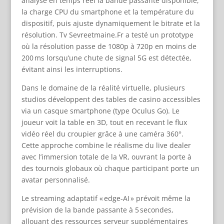
analyse en temps réel la bande passante disponible,
la charge CPU du smartphone et la température du
dispositif, puis ajuste dynamiquement le bitrate et la
résolution. Tv Sevreetmaine.Fr a testé un prototype
où la résolution passe de 1080p à 720p en moins de
200 ms lorsqu’une chute de signal 5G est détectée,
évitant ainsi les interruptions.
Dans le domaine de la réalité virtuelle, plusieurs
studios développent des tables de casino accessibles
via un casque smartphone (type Oculus Go). Le
joueur voit la table en 3D, tout en recevant le flux
vidéo réel du croupier grâce à une caméra 360°.
Cette approche combine le réalisme du live dealer
avec l’immersion totale de la VR, ouvrant la porte à
des tournois globaux où chaque participant porte un
avatar personnalisé.
Le streaming adaptatif « edge‑AI » prévoit même la
prévision de la bande passante à 5 secondes,
allouant des ressources serveur supplémentaires