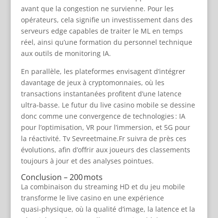
avant que la congestion ne survienne. Pour les
opérateurs, cela signifie un investissement dans des
serveurs edge capables de traiter le ML en temps
réel, ainsi qu’une formation du personnel technique
aux outils de monitoring IA.
En parallèle, les plateformes envisagent d’intégrer
davantage de jeux à cryptomonnaies, où les
transactions instantanées profitent d’une latence
ultra‑basse. Le futur du live casino mobile se dessine
donc comme une convergence de technologies : IA
pour l’optimisation, VR pour l’immersion, et 5G pour
la réactivité. Tv Sevreetmaine.Fr suivra de près ces
évolutions, afin d’offrir aux joueurs des classements
toujours à jour et des analyses pointues.
Conclusion – 200 mots
La combinaison du streaming HD et du jeu mobile
transforme le live casino en une expérience
quasi‑physique, où la qualité d’image, la latence et la