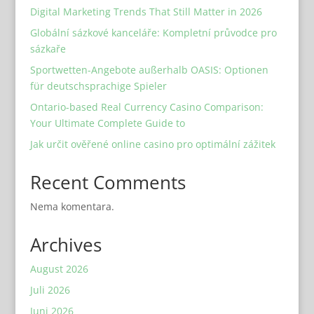
Digital Marketing Trends That Still Matter in 2026
Globální sázkové kanceláře: Kompletní průvodce pro
sázkaře
Sportwetten-Angebote außerhalb OASIS: Optionen
für deutschsprachige Spieler
Ontario-based Real Currency Casino Comparison:
Your Ultimate Complete Guide to
Jak určit ověřené online casino pro optimální zážitek
Recent Comments
Nema komentara.
Archives
August 2026
Juli 2026
Juni 2026