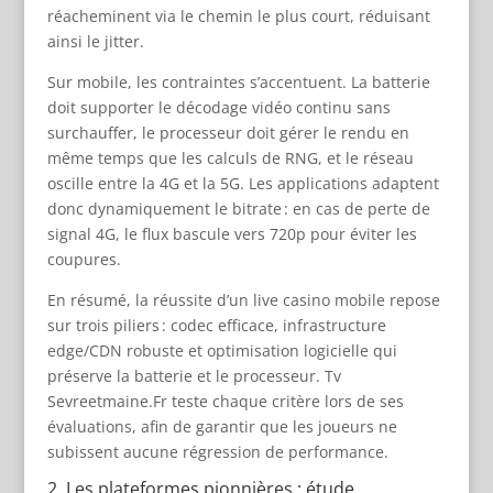
réacheminent via le chemin le plus court, réduisant
ainsi le jitter.
Sur mobile, les contraintes s’accentuent. La batterie
doit supporter le décodage vidéo continu sans
surchauffer, le processeur doit gérer le rendu en
même temps que les calculs de RNG, et le réseau
oscille entre la 4G et la 5G. Les applications adaptent
donc dynamiquement le bitrate : en cas de perte de
signal 4G, le flux bascule vers 720p pour éviter les
coupures.
En résumé, la réussite d’un live casino mobile repose
sur trois piliers : codec efficace, infrastructure
edge/CDN robuste et optimisation logicielle qui
préserve la batterie et le processeur. Tv
Sevreetmaine.Fr teste chaque critère lors de ses
évaluations, afin de garantir que les joueurs ne
subissent aucune régression de performance.
2. Les plateformes pionnières : étude