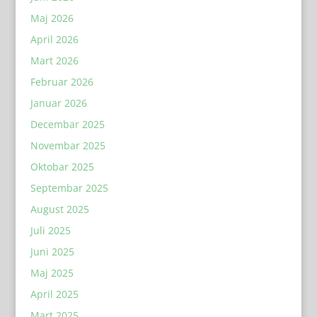
Maj 2026
April 2026
Mart 2026
Februar 2026
Januar 2026
Decembar 2025
Novembar 2025
Oktobar 2025
Septembar 2025
August 2025
Juli 2025
Juni 2025
Maj 2025
April 2025
Mart 2025