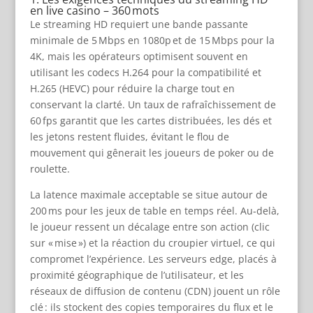
en live casino – 360 mots
Le streaming HD requiert une bande passante
minimale de 5 Mbps en 1080p et de 15 Mbps pour la
4K, mais les opérateurs optimisent souvent en
utilisant les codecs H.264 pour la compatibilité et
H.265 (HEVC) pour réduire la charge tout en
conservant la clarté. Un taux de rafraîchissement de
60 fps garantit que les cartes distribuées, les dés et
les jetons restent fluides, évitant le flou de
mouvement qui gênerait les joueurs de poker ou de
roulette.
La latence maximale acceptable se situe autour de
200 ms pour les jeux de table en temps réel. Au‑delà,
le joueur ressent un décalage entre son action (clic
sur « mise ») et la réaction du croupier virtuel, ce qui
compromet l’expérience. Les serveurs edge, placés à
proximité géographique de l’utilisateur, et les
réseaux de diffusion de contenu (CDN) jouent un rôle
clé : ils stockent des copies temporaires du flux et le