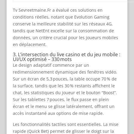
Tv Sevreetmaine.Fr a évalué ces solutions en
conditions réelles, notant que Evolution Gaming
conserve la meilleure stabilité sur les réseaux 4G,
tandis que NetEnt excelle sur la consommation de
données, un critère crucial pour les joueurs mobiles
en déplacement.
3. L’intersection du live casino et du jeu mobile :
UI/UX optimisé – 330 mots
Le design adaptatif commence par un
redimensionnement dynamique des fenêtres vidéo.
Sur un écran de 5,3 pouces, la table occupe 70 % de
la surface, tandis que les 30 % restants affichent le
chat, les statistiques du joueur et le bouton “Boost”.
Sur les tablettes 7 pouces, le flux passe en plein
écran et le menu se glisse latéralement, offrant un
accès instantané aux options de mise rapide.
Les fonctionnalités tactiles sont essentielles. La mise
rapide (Quick Bet) permet de glisser le doigt sur la