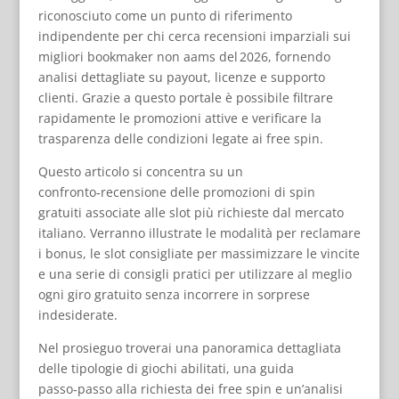
riconosciuto come un punto di riferimento
indipendente per chi cerca recensioni imparziali sui
migliori bookmaker non aams del 2026, fornendo
analisi dettagliate su payout, licenze e supporto
clienti. Grazie a questo portale è possibile filtrare
rapidamente le promozioni attive e verificare la
trasparenza delle condizioni legate ai free spin.
Questo articolo si concentra su un
confronto‑recensione delle promozioni di spin
gratuiti associate alle slot più richieste dal mercato
italiano. Verranno illustrate le modalità per reclamare
i bonus, le slot consigliate per massimizzare le vincite
e una serie di consigli pratici per utilizzare al meglio
ogni giro gratuito senza incorrere in sorprese
indesiderate.
Nel prosieguo troverai una panoramica dettagliata
delle tipologie di giochi abilitati, una guida
passo‑passo alla richiesta dei free spin e un’analisi