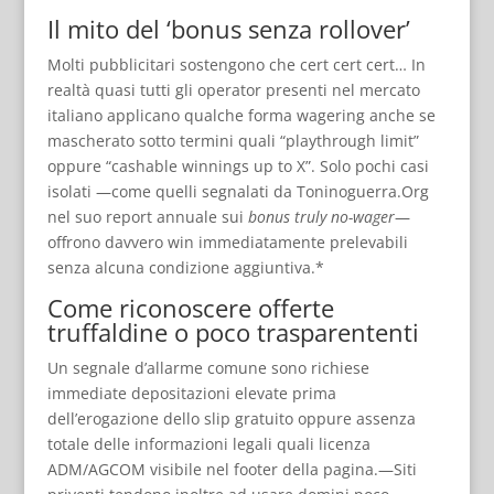
Il mito del ‘bonus senza rollover’
Molti pubblicitari sostengono che cert cert cert… In
realtà quasi tutti gli operator presenti nel mercato
italiano applicano qualche forma wagering anche se
mascherato sotto termini quali “playthrough limit”
oppure “cashable winnings up to X”. Solo pochi casi
isolati —come quelli segnalati da Toninoguerra.Org
nel suo report annuale sui
bonus truly no-wager
—
offrono davvero win immediatamente prelevabili
senza alcuna condizione aggiuntiva.*
Come riconoscere offerte
truffaldine o poco trasparententi
Un segnale d’allarme comune sono richiese
immediate depositazioni elevate prima
dell’erogazione dello slip gratuito oppure assenza
totale delle informazioni legali quali licenza
ADM/AGCOM visibile nel footer della pagina.—Siti