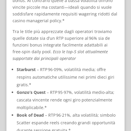
bonus. Al contrario quelle a bassa volatilità offrono
vincite piccole ma costanti—ideali quando si vuole
soddisfare rapidamente requisiti wagering ridotti dal
casino managerial policy.*
Tra le title più apprezzate dagli operatori troviamo
quelle dotate sia d’un RTP superiore al 96% sia de
funzioni bonus integrate facilmente adattabili ai
free‑spin daily pool.
Ecco le top‑5 slot attualmente
supportate dai principali operator​​​​​​​​​​​​​​​​​​​​​​‌
Starburst
– RTP 96·09%, volatilità media; offre
respins automatiche utilissime nei primi dieci giri
gratis.*
Gonzo’s Quest
– RTP 95·97%, volatilità medio‑alta;
cascata vincente rende ogni giro potenzialmente
moltiplicabile.*
Book of Dead
– RTP 96·21%, alta volatilità; simbolo
Scatter espande reels creando grandi opportunità
durante sessione gratuita.*