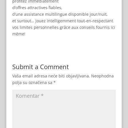
profitez immédiatement
d’offres attractives fiables,
d’une assistance multilingue disponible jour/nuit,
et surtout… jouez intelligemment tout-en-respectant
vos limites personnelles grâce aux conseils fournis ici
même!
Submit a Comment
Vaša email adresa neće biti objavljivana.
Neophodna
polja su označena sa
*