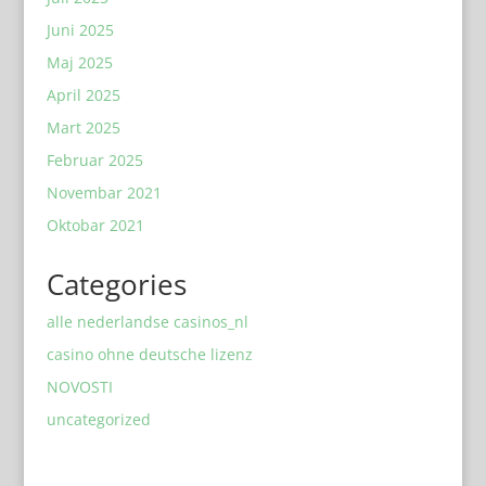
Juni 2025
Maj 2025
April 2025
Mart 2025
Februar 2025
Novembar 2021
Oktobar 2021
Categories
alle nederlandse casinos_nl
casino ohne deutsche lizenz
NOVOSTI
uncategorized