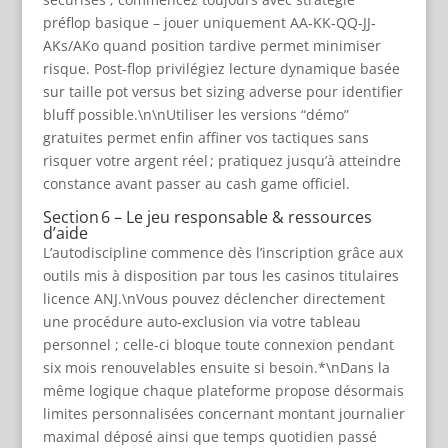
préflop basique ­– jouer uniquement AA‐KK‐QQ‐JJ‐
AKs/AKo quand position tardive permet minimiser
risque. Post‑flop privilégiez lecture dynamique basée
sur taille pot versus bet sizing adverse pour identifier
bluff possible.\n\nUtiliser les versions “démo”
gratuites permet enfin affiner vos tactiques sans
risquer votre argent réel ; pratiquez jusqu’à atteindre
constance avant passer au cash game officiel.
Section 6 – Le jeu responsable & ressources
d’aide
L’autodiscipline commence dès l’inscription grâce aux
outils mis à disposition par tous les casinos titulaires
licence ANJ.\nVous pouvez déclencher directement
une procédure auto‑exclusion via votre tableau
personnel ; celle-ci bloque toute connexion pendant
six mois renouvelables ensuite si besoin.*\nDans la
même logique chaque plateforme propose désormais
limites personnalisées concernant montant journalier
maximal déposé ainsi que temps quotidien passé