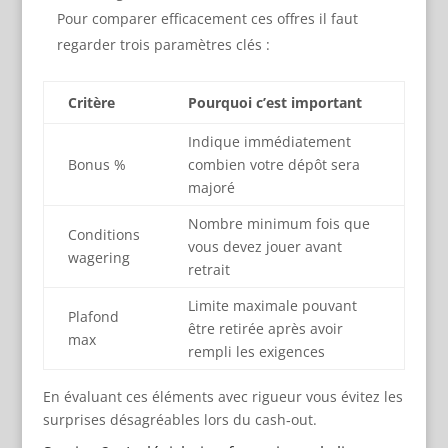
Pour comparer efficacement ces offres il faut
regarder trois paramètres clés :
Critère
Pourquoi c’est important
Indique immédiatement
Bonus %
combien votre dépôt sera
majoré
Nombre minimum fois que
Conditions
vous devez jouer avant
wagering
retrait
Limite maximale pouvant
Plafond
être retirée après avoir
max
rempli les exigences
En évaluant ces éléments avec rigueur vous évitez les
surprises désagréables lors du cash‑out.