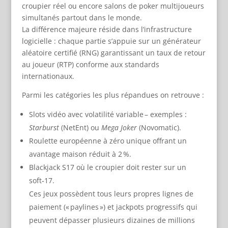
croupier réel ou encore salons de poker multijoueurs
simultanés partout dans le monde.
La différence majeure réside dans l’infrastructure
logicielle : chaque partie s’appuie sur un générateur
aléatoire certifié (RNG) garantissant un taux de retour
au joueur (RTP) conforme aux standards
internationaux.
Parmi les catégories les plus répandues on retrouve :
Slots vidéo avec volatilité variable – exemples :
Starburst
(NetEnt) ou
Mega Joker
(Novomatic).
Roulette européenne à zéro unique offrant un
avantage maison réduit à 2 %.
Blackjack S17 où le croupier doit rester sur un
soft‑17.
Ces jeux possèdent tous leurs propres lignes de
paiement (« paylines ») et jackpots progressifs qui
peuvent dépasser plusieurs dizaines de millions