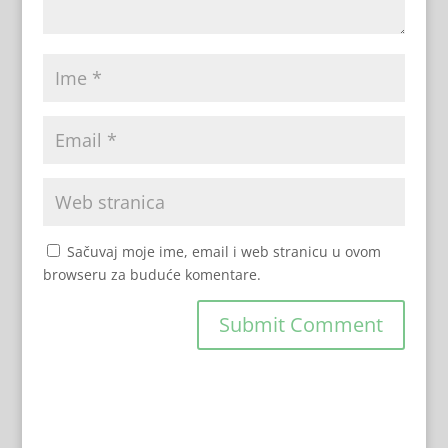
Sačuvaj moje ime, email i web stranicu u ovom
browseru za buduće komentare.