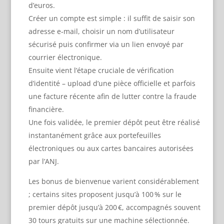
d’euros.
Créer un compte est simple : il suffit de saisir son
adresse e‑mail, choisir un nom d’utilisateur
sécurisé puis confirmer via un lien envoyé par
courrier électronique.
Ensuite vient l’étape cruciale de vérification
d’identité – upload d’une pièce officielle et parfois
une facture récente afin de lutter contre la fraude
financière.
Une fois validée, le premier dépôt peut être réalisé
instantanément grâce aux portefeuilles
électroniques ou aux cartes bancaires autorisées
par l’ANJ.
Les bonus de bienvenue varient considérablement
; certains sites proposent jusqu’à 100 % sur le
premier dépôt jusqu’à 200 €, accompagnés souvent
30 tours gratuits sur une machine sélectionnée.