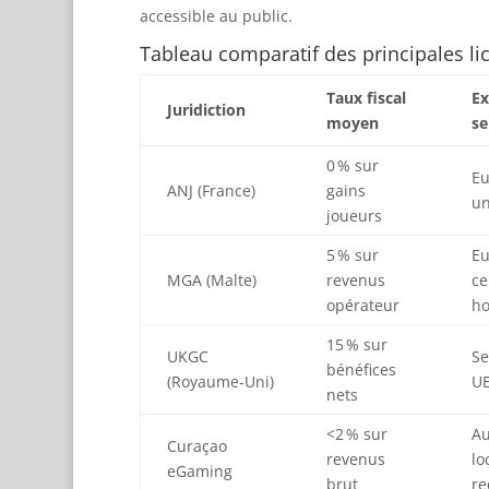
accessible au public.
Tableau comparatif des principales li
Taux fiscal
Ex
Juridiction
moyen
se
0 % sur
Eu
ANJ (France)
gains
u
joueurs
5 % sur
Eu
MGA (Malte)
revenus
ce
opérateur
ho
15 % sur
UKGC
Se
bénéfices
(Royaume‑Uni)
U
nets
<2 % sur
A
Curaçao
revenus
lo
eGaming
brut
re