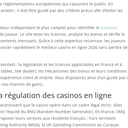
de réglementations européennes qui rassurent le public. En
anodin ; il doit être guidé par des critères précis afin d’éviter les
eur indépendant le plus complet pour identifier le
nouveau
 joueur. Le site teste les licences, analyse les bonus et vérifie la
assements mensuels. Grâce à cette expertise reconnue, les joueurs
tionner rapidement le meilleur casino en ligne 2026 sans perdre de
entiels : la législation et les licences applicables en France et à
s, tables, live dealer), les mécanismes des bonus et leurs conditions
l’expérience client et mobile. Vous disposerez ainsi d’un guide pas 
 vos chances de gains.
 la régulation des casinos en ligne
arantissent que le casino opère dans un cadre légal strict ; elles
rent l’équité du RNG (Random Number Generator). En France, l’ANJ
oposer leurs services aux résidents français ; hors territoire
aming Authority (MGA), la UK Gambling Commission ou Curaçao