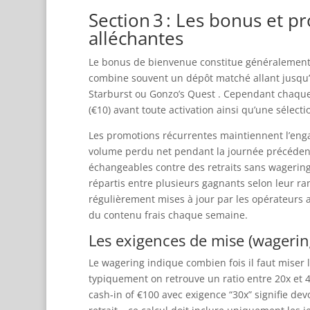
Section 3 : Les bonus et p
alléchantes
Le bonus de bienvenue constitue généralement l
combine souvent un dépôt matché allant jusqu’
Starburst ou Gonzo’s Quest . Cependant chaque
(€10) avant toute activation ainsi qu’une sélecti
Les promotions récurrentes maintiennent l’eng
volume perdu net pendant la journée précéden
échangeables contre des retraits sans wagering 
répartis entre plusieurs gagnants selon leur ra
régulièrement mises à jour par les opérateurs a
du contenu frais chaque semaine.
Les exigences de mise (wagerin
Le wagering indique combien fois il faut miser 
typiquement on retrouve un ratio entre 20x et 4
cash‑in of €100 avec exigence “30x” signifie d