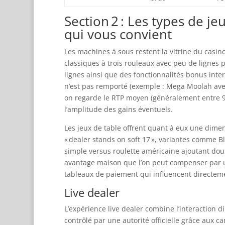
Section 2 : Les types de j
qui vous convient
Les machines à sous restent la vitrine du casino 
classiques à trois rouleaux avec peu de lignes 
lignes ainsi que des fonctionnalités bonus inter
n’est pas remporté (exemple : Mega Moolah avec
on regarde le RTP moyen (généralement entre 94 
l’amplitude des gains éventuels.
Les jeux de table offrent quant à eux une dimen
« dealer stands on soft 17 », variantes comme B
simple versus roulette américaine ajoutant do
avantage maison que l’on peut compenser par u
tableaux de paiement qui influencent directem
Live dealer
L’expérience live dealer combine l’interaction d
contrôlé par une autorité officielle grâce aux c