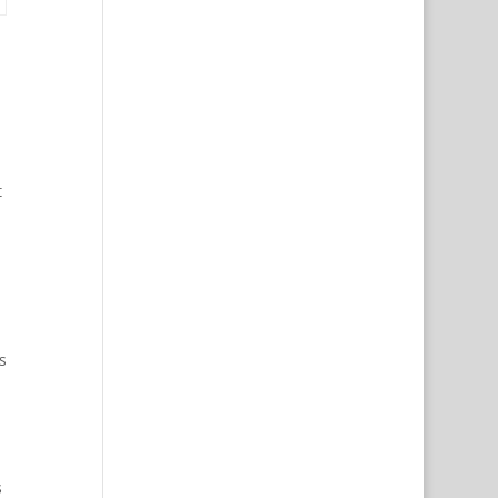
l
t
s
s