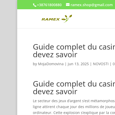
+38761800880
ramex.shop@gmail.com
Guide complet du casin
devez savoir
by
MojaDomovina
|
jun 13, 2025
|
NOVOSTI
|
0
Guide complet du casin
devez savoir
Le secteur des jeux d’argent s’est métamorphos
ligne attirent chaque jour des millions de joue
ordinateur. Cette explosion s’explique par la co