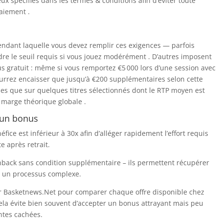
eux spécifiés dans les termes & conditions afin d’éviter toute
aiement .
pendant laquelle vous devez remplir ces exigences — parfois
ndre le seuil requis si vous jouez modérément . D’autres imposent
s gratuit : même si vous remportez €5 000 lors d’une session avec
ourrez encaisser que jusqu’à €200 supplémentaires selon cette
ables que sur quelques titres sélectionnés dont le RTP moyen est
e marge théorique globale .
’un bonus
fice est inférieur à 30x afin d’alléger rapidement l’effort requis
 après retrait.
ashback sans condition supplémentaire – ils permettent récupérer
r un processus complexe.
ar Basketnews.Net pour comparer chaque offre disponible chez
 cela évite bien souvent d’accepter un bonus attrayant mais peu
ntes cachées.