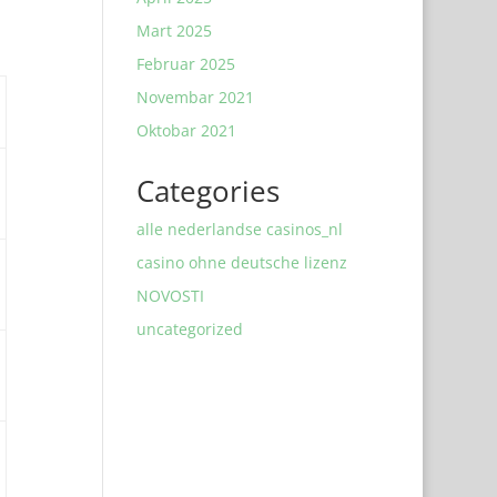
Mart 2025
Februar 2025
Novembar 2021
Oktobar 2021
Categories
alle nederlandse casinos_nl
casino ohne deutsche lizenz
NOVOSTI
uncategorized