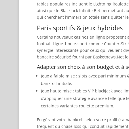
tables populaires incluent le Lightning Roulett
ainsi que le Blackjack Infinite Bet permettant a
qui cherchent l’immersion totale sans quitter le
Paris sportifs & jeux hybrides
Certains nouveaux casinos en ligne proposent 
football Ligue 1 ou e‑sport comme Counter‑Strik
synergie intéressante pour ceux qui veulent div
bancaire sécurisé fourni par Basketnews.Net lo
Adapter son choix à son budget et à s
Jeux à faible mise : slots avec pari minimum €
bankroll initiale.
Jeux haute mise : tables VIP blackjack avec l
d’appliquer une stratégie avancée telle que l
certaines variantes roulette premium.
En gérant votre bankroll selon votre profil (« amat
fréquent du chase loss qui conduit rapidement 