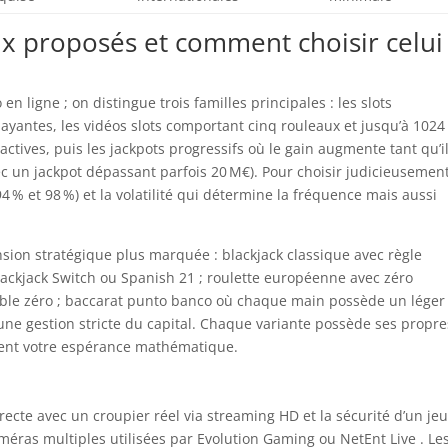
eux proposés et comment choisir celui
en ligne ; on distingue trois familles principales : les slots
payantes, les vidéos slots comportant cinq rouleaux et jusqu’à 1024
actives, puis les jackpots progressifs où le gain augmente tant qu’i
 un jackpot dépassant parfois 20 M€). Pour choisir judicieusemen
% et 98 %) et la volatilité qui détermine la fréquence mais aussi
sion stratégique plus marquée : blackjack classique avec règle
lackjack Switch ou Spanish 21 ; roulette européenne avec zéro
uble zéro ; baccarat punto banco où chaque main possède un léger
ne gestion stricte du capital. Chaque variante possède ses propre
ent votre espérance mathématique.​
irecte avec un croupier réel via streaming HD et la sécurité d’un jeu
améras multiples utilisées par Evolution Gaming ou NetEnt Live . Le