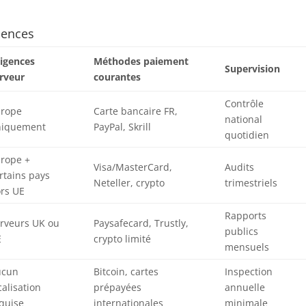
cences
igences
Méthodes paiement
Supervision
rveur
courantes
Contrôle
rope
Carte bancaire FR,
national
niquement
PayPal, Skrill
quotidien
rope +
Visa/MasterCard,
Audits
rtains pays
Neteller, crypto
trimestriels
rs UE
Rapports
rveurs UK ou
Paysafecard, Trustly,
publics
E
crypto limité
mensuels
ucun
Bitcoin, cartes
Inspection
calisation
prépayées
annuelle
quise
internationales
minimale