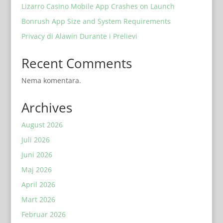
Lizarro Casino Mobile App Crashes on Launch
Bonrush App Size and System Requirements
Privacy di Alawin Durante i Prelievi
Recent Comments
Nema komentara.
Archives
August 2026
Juli 2026
Juni 2026
Maj 2026
April 2026
Mart 2026
Februar 2026