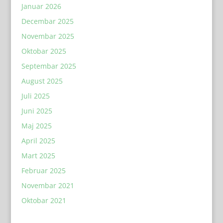
Januar 2026
Decembar 2025
Novembar 2025
Oktobar 2025
Septembar 2025
August 2025
Juli 2025
Juni 2025
Maj 2025
April 2025
Mart 2025
Februar 2025
Novembar 2021
Oktobar 2021