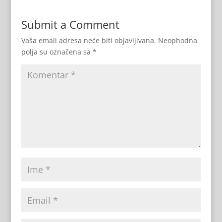
Submit a Comment
Vaša email adresa neće biti objavljivana.
Neophodna
polja su označena sa
*