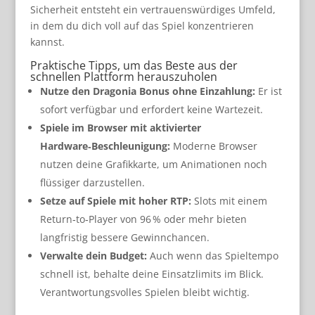
Sicherheit entsteht ein vertrauenswürdiges Umfeld,
in dem du dich voll auf das Spiel konzentrieren
kannst.
Praktische Tipps, um das Beste aus der
schnellen Plattform herauszuholen
Nutze den Dragonia Bonus ohne Einzahlung:
Er ist
sofort verfügbar und erfordert keine Wartezeit.
Spiele im Browser mit aktivierter
Hardware‑Beschleunigung:
Moderne Browser
nutzen deine Grafikkarte, um Animationen noch
flüssiger darzustellen.
Setze auf Spiele mit hoher RTP:
Slots mit einem
Return‑to‑Player von 96 % oder mehr bieten
langfristig bessere Gewinnchancen.
Verwalte dein Budget:
Auch wenn das Spieltempo
schnell ist, behalte deine Einsatzlimits im Blick.
Verantwortungsvolles Spielen bleibt wichtig.