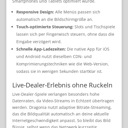
Smartphones und Tablets optimiert wurde.
Responsive Design:
Alle Menüs passen sich
automatisch an die Bildschirmgröße an.
Touch‑optimierte Steuerung:
Slots und Tischspiele
lassen sich per Fingerwisch steuern, ohne dass die
Eingabe verzögert wird.
Schnelle App‑Ladezeiten:
Die native App für iOS
und Android nutzt dieselben CDN‑ und
Komprimierungstechniken wie die Web‑Version,
sodass sie in wenigen Sekunden startklar ist.
Live‑Dealer‑Erlebnis ohne Ruckeln
Live‑Dealer‑Spiele verlangen besonders hohe
Datenraten, da Video‑Streams in Echtzeit übertragen
werden. Dragonia nutzt adaptive Bitrate‑Streaming,
das die Bildqualität automatisch an deine aktuelle
Internetgeschwindigkeit anpasst. So bleibt das Bild
flüssig, selbst wenn das Netzwerk kurzzeitig