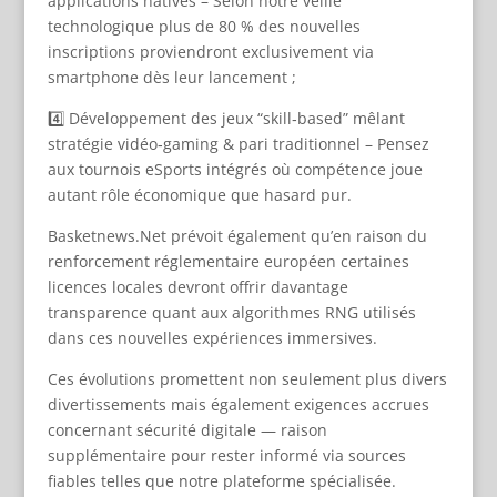
applications natives – Selon notre veille
technologique plus de 80 % des nouvelles
inscriptions proviendront exclusivement via
smartphone dès leur lancement ;
4️⃣ Développement des jeux “skill‑based” mêlant
stratégie vidéo‑gaming & pari traditionnel – Pensez
aux tournois eSports intégrés où compétence joue
autant rôle économique que hasard pur.
Basketnews.Net prévoit également qu’en raison du
renforcement réglementaire européen certaines
licences locales devront offrir davantage
transparence quant aux algorithmes RNG utilisés
dans ces nouvelles expériences immersives.
Ces évolutions promettent non seulement plus divers
divertissements mais également exigences accrues
concernant sécurité digitale — raison
supplémentaire pour rester informé via sources
fiables telles que notre plateforme spécialisée.