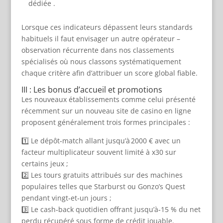
dédiée .
Lorsque ces indicateurs dépassent leurs standards
habituels il faut envisager un autre opérateur –
observation récurrente dans nos classements
spécialisés où nous classons systématiquement
chaque critère afin d’attribuer un score global fiable.
III : Les bonus d’accueil et promotions
Les nouveaux établissements comme celui présenté
récemment sur un nouveau site de casino en ligne
proposent généralement trois formes principales :
1️⃣ Le dépôt‑match allant jusqu’à 2000 € avec un
facteur multiplicateur souvent limité à x30 sur
certains jeux ;
2️⃣ Les tours gratuits attribués sur des machines
populaires telles que Starburst ou Gonzo’s Quest
pendant vingt‑et‑un jours ;
3️⃣ Le cash‑back quotidien offrant jusqu’à‑15 % du net
perdu récupéré sous forme de crédit jouable.