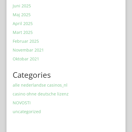
Juni 2025
Maj 2025
April 2025
Mart 2025
Februar 2025
Novembar 2021
Oktobar 2021
Categories
alle nederlandse casinos_nl
casino ohne deutsche lizenz
NOVOSTI
uncategorized