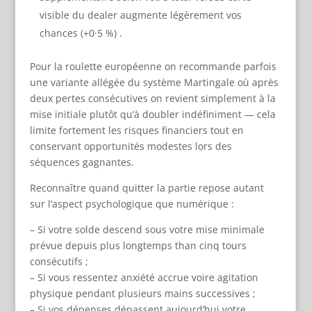
visible du dealer augmente légèrement vos
chances (+0·5 %) .
Pour la roulette européenne on recommande parfois
une variante allégée du système Martingale où après
deux pertes consécutives on revient simplement à la
mise initiale plutôt qu’à doubler indéfiniment — cela
limite fortement les risques financiers tout en
conservant opportunités modestes lors des
séquences gagnantes.
Reconnaître quand quitter la partie repose autant
sur l’aspect psychologique que numérique :
– Si votre solde descend sous votre mise minimale
prévue depuis plus longtemps than cinq tours
consécutifs ;
– Si vous ressentez anxiété accrue voire agitation
physique pendant plusieurs mains successives ;
– Si vos dépenses dépassent aujourd’hui votre