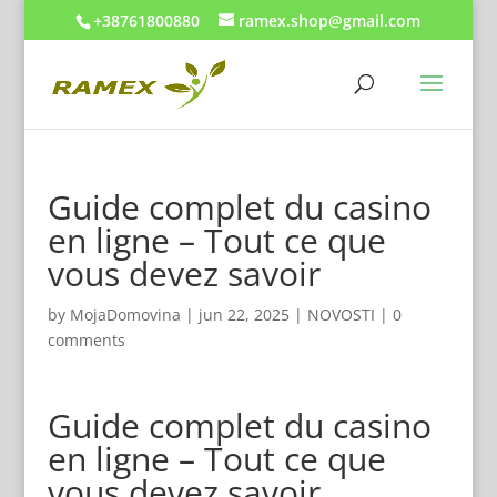
+38761800880
ramex.shop@gmail.com
Guide complet du casino
en ligne – Tout ce que
vous devez savoir
by
MojaDomovina
|
jun 22, 2025
|
NOVOSTI
|
0
comments
Guide complet du casino
en ligne – Tout ce que
vous devez savoir