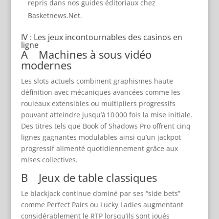
repris dans nos guides éditoriaux chez
Basketnews.Net.
IV : Les jeux incontournables des casinos en
ligne
A Machines à sous vidéo
modernes
Les slots actuels combinent graphismes haute
définition avec mécaniques avancées comme les
rouleaux extensibles ou multipliers progressifs
pouvant atteindre jusqu’à 10 000 fois la mise initiale.
Des titres tels que Book of Shadows Pro offrent cinq
lignes gagnantes modulables ainsi qu’un jackpot
progressif alimenté quotidiennement grâce aux
mises collectives.
B Jeux de table classiques
Le blackjack continue dominé par ses “side bets”
comme Perfect Pairs ou Lucky Ladies augmentant
considérablement le RTP lorsqu’ils sont joués