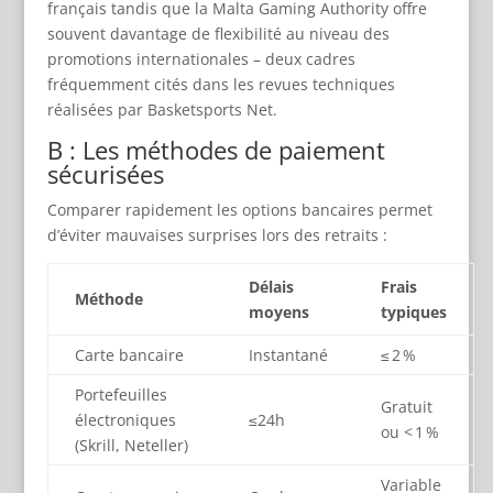
français tandis que la Malta Gaming Authority offre
souvent davantage de flexibilité au niveau des
promotions internationales – deux cadres
fréquemment cités dans les revues techniques
réalisées par Basketsports Net.
B : Les méthodes de paiement
sécurisées
Comparer rapidement les options bancaires permet
d’éviter mauvaises surprises lors des retraits :
Délais
Frais
Méthode
moyens
typiques
Carte bancaire
Instantané
≤ 2 %
Portefeuilles
Gratuit
électroniques
≤24h
ou < 1 %
(Skrill, Neteller)
Variable