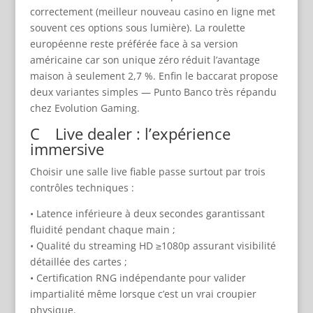
correctement (meilleur nouveau casino en ligne met
souvent ces options sous lumière). La roulette
européenne reste préférée face à sa version
américaine car son unique zéro réduit l’avantage
maison à seulement 2,7 %. Enfin le baccarat propose
deux variantes simples — Punto Banco très répandu
chez Evolution Gaming.
C Live dealer : l’expérience
immersive
Choisir une salle live fiable passe surtout par trois
contrôles techniques :
• Latence inférieure à deux secondes garantissant
fluidité pendant chaque main ;
• Qualité du streaming HD ≥1080p assurant visibilité
détaillée des cartes ;
• Certification RNG indépendante pour valider
impartialité même lorsque c’est un vrai croupier
physique.