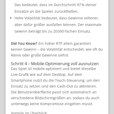
Das bedeutet, dass im Durchschnitt 97 % deiner
Einsätze an die Spieler zurückfließen.
Hohe Volatilität bedeutet, dass Gewinne seltener,
aber dafür größer ausfallen können. Der maximale
Gewinn beträgt bis zu 20 000‑fachen Einsatz.
Did You Know?
Ein hoher RTP allein garantiert
keinen Gewinn – die Volatilität entscheidet, wie oft du
kleine oder große Gewinne siehst.
Schritt 4 – Mobile‑Optimierung voll ausnutzen
Das Spiel ist mobile‑optimiert und bietet dieselbe
Live‑Grafik wie auf dem Desktop. Auf dem
Smartphone nutzt du die Touch‑Steuerung, um den
Einsatz zu setzen und den Cash‑Out zu aktivieren.
Die Benutzeroberfläche passt sich automatisch an
verschiedene Bildschirmgrößen an, sodass du auch
unterwegs keine Kompromisse eingehen musst.
Vorteile im Überblick: