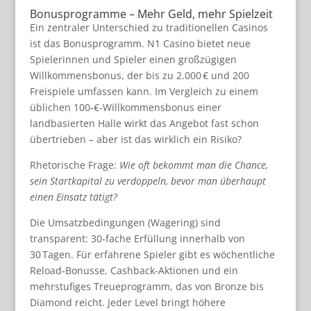
Bonusprogramme – Mehr Geld, mehr Spielzeit
Ein zentraler Unterschied zu traditionellen Casinos
ist das Bonusprogramm. N1 Casino bietet neue
Spielerinnen und Spieler einen großzügigen
Willkommensbonus, der bis zu 2.000 € und 200
Freispiele umfassen kann. Im Vergleich zu einem
üblichen 100‑€‑Willkommensbonus einer
landbasierten Halle wirkt das Angebot fast schon
übertrieben – aber ist das wirklich ein Risiko?
Rhetorische Frage:
Wie oft bekommt man die Chance,
sein Startkapital zu verdoppeln, bevor man überhaupt
einen Einsatz tätigt?
Die Umsatzbedingungen (Wagering) sind
transparent: 30‑fache Erfüllung innerhalb von
30 Tagen. Für erfahrene Spieler gibt es wöchentliche
Reload‑Bonusse, Cashback‑Aktionen und ein
mehrstufiges Treueprogramm, das von Bronze bis
Diamond reicht. Jeder Level bringt höhere