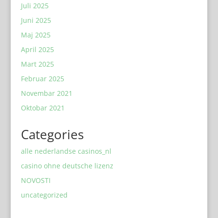
Juli 2025
Juni 2025
Maj 2025
April 2025
Mart 2025
Februar 2025
Novembar 2021
Oktobar 2021
Categories
alle nederlandse casinos_nl
casino ohne deutsche lizenz
NOVOSTI
uncategorized