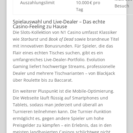
Auszahlungslimit
10.000 € pro
Besuch
Tag
Spielauswahl und Live‑Dealer – Das echte
Casino‑Feeling zu Hause
Die Slots-Kollektion von N1 Casino umfasst Klassiker
wie
Starburst
und
Book of Dead
sowie brandneue Titel
mit innovativen Bonusrunden. Für Spieler, die das
Flair eines echten Tisches suchen, gibt es ein
umfangreiches Live‑Dealer‑Portfolio. Evolution
Gaming liefert hochwertige Streams, professionelle
Dealer und mehrere Tischvarianten – von Blackjack
über Roulette bis zu Baccarat.
Ein weiterer Pluspunkt ist die Mobile‑Optimierung.
Die Webseite läuft flüssig auf Smartphones und
Tablets, sodass man jederzeit und überall an
Turnieren teilnehmen kann. Die Turnier‑Funktion
ermöglicht es, gegen andere Spieler um hohe
Preisgelder zu kämpfen – ein Erlebnis, das in den
meisten landbasierten Casinos schlichtweg nicht