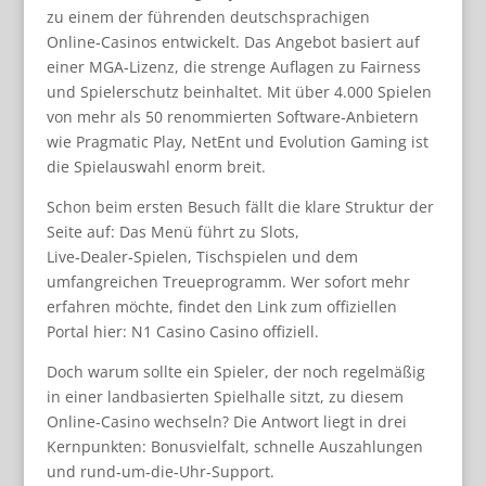
zu einem der führenden deutschsprachigen
Online‑Casinos entwickelt. Das Angebot basiert auf
einer MGA‑Lizenz, die strenge Auflagen zu Fairness
und Spielerschutz beinhaltet. Mit über 4.000 Spielen
von mehr als 50 renommierten Software‑Anbietern
wie Pragmatic Play, NetEnt und Evolution Gaming ist
die Spielauswahl enorm breit.
Schon beim ersten Besuch fällt die klare Struktur der
Seite auf: Das Menü führt zu Slots,
Live‑Dealer‑Spielen, Tischspielen und dem
umfangreichen Treueprogramm. Wer sofort mehr
erfahren möchte, findet den Link zum offiziellen
Portal hier: N1 Casino Casino offiziell.
Doch warum sollte ein Spieler, der noch regelmäßig
in einer landbasierten Spielhalle sitzt, zu diesem
Online‑Casino wechseln? Die Antwort liegt in drei
Kernpunkten: Bonusvielfalt, schnelle Auszahlungen
und rund‑um‑die‑Uhr‑Support.