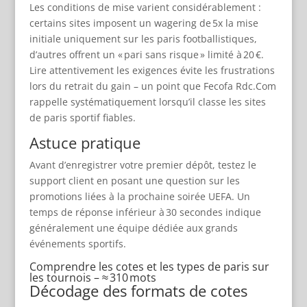
Les conditions de mise varient considérablement :
certains sites imposent un wagering de 5x la mise
initiale uniquement sur les paris footballistiques,
d’autres offrent un « pari sans risque » limité à 20 €.
Lire attentivement les exigences évite les frustrations
lors du retrait du gain – un point que Fecofa Rdc.Com
rappelle systématiquement lorsqu’il classe les sites
de paris sportif fiables.
Astuce pratique
Avant d’enregistrer votre premier dépôt, testez le
support client en posant une question sur les
promotions liées à la prochaine soirée UEFA. Un
temps de réponse inférieur à 30 secondes indique
généralement une équipe dédiée aux grands
événements sportifs.
Comprendre les cotes et les types de paris sur
les tournois – ≈ 310 mots
Décodage des formats de cotes