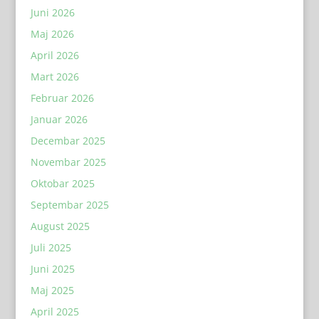
Juni 2026
Maj 2026
April 2026
Mart 2026
Februar 2026
Januar 2026
Decembar 2025
Novembar 2025
Oktobar 2025
Septembar 2025
August 2025
Juli 2025
Juni 2025
Maj 2025
April 2025