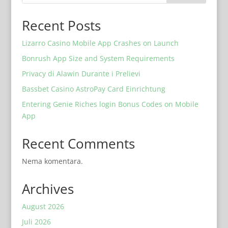
Recent Posts
Lizarro Casino Mobile App Crashes on Launch
Bonrush App Size and System Requirements
Privacy di Alawin Durante i Prelievi
Bassbet Casino AstroPay Card Einrichtung
Entering Genie Riches login Bonus Codes on Mobile
App
Recent Comments
Nema komentara.
Archives
August 2026
Juli 2026