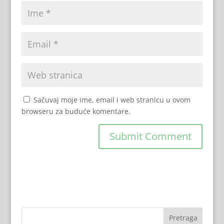
Sačuvaj moje ime, email i web stranicu u ovom
browseru za buduće komentare.
Pretraga