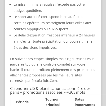
La mise minimale requise n’excède pas votre
budget quotidien.
Le sport autorisé correspond bien au football —
certains opérateurs restreignent leurs offres aux
courses hippiques ou aux e‑sports.
Le délai d’expiration n’est pas inférieur à 24 heures
afin d’éviter toute précipitation qui pourrait mener
à des décisions impulsives.
En suivant ces étapes simples mais rigoureuses vous
garderez toujours le contrôle complet sur votre
bankroll tout en profitant pleinement des promotions
alléchantes proposées par les meilleurs sites
recensés par Fecofa Rdc.Com.
Calendrier clé & planification saisonnière des
paris + promotions associées – ≈ 305 mots
Tournoi
Dates
Période
principal
importantes