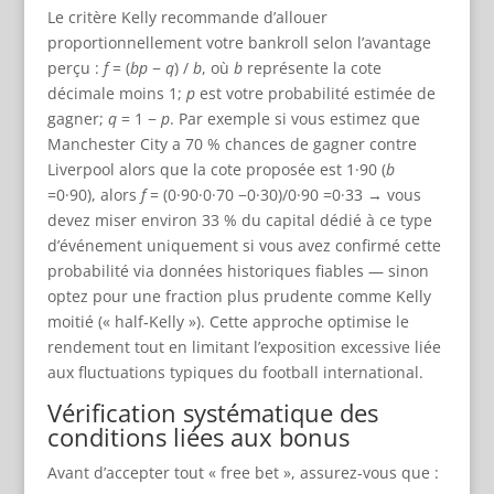
Le critère Kelly recommande d’allouer
proportionnellement votre bankroll selon l’avantage
perçu :
f
= (
bp
−
q
) /
b
, où
b
représente la cote
décimale moins 1;
p
est votre probabilité estimée de
gagner;
q
= 1 −
p
. Par exemple si vous estimez que
Manchester City a 70 % chances de gagner contre
Liverpool alors que la cote proposée est 1·90 (
b
=0·90), alors
f
= (0·90·0·70 −0·30)/0·90 =0·33 → vous
devez miser environ 33 % du capital dédié à ce type
d’événement uniquement si vous avez confirmé cette
probabilité via données historiques fiables — sinon
optez pour une fraction plus prudente comme Kelly
moitié (« half‑Kelly »). Cette approche optimise le
rendement tout en limitant l’exposition excessive liée
aux fluctuations typiques du football international.
Vérification systématique des
conditions liées aux bonus
Avant d’accepter tout « free bet », assurez-vous que :