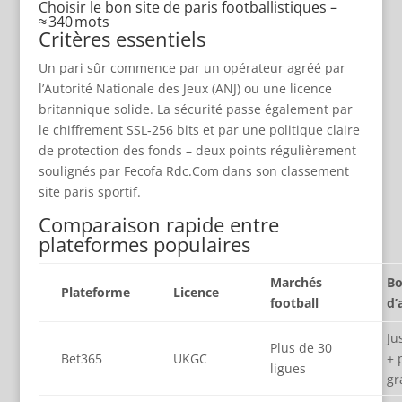
Choisir le bon site de paris footballistiques –
≈ 340 mots
Critères essentiels
Un pari sûr commence par un opérateur agréé par
l’Autorité Nationale des Jeux (ANJ) ou une licence
britannique solide. La sécurité passe également par
le chiffrement SSL‑256 bits et par une politique claire
de protection des fonds – deux points régulièrement
soulignés par Fecofa Rdc.Com dans son classement
site paris sportif.
Comparaison rapide entre
plateformes populaires
Marchés
Bo
Plateforme
Licence
football
d’
Ju
Plus de 30
Bet365
UKGC
+ 
ligues
gr