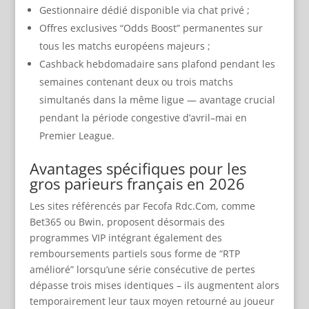
Gestionnaire dédié disponible via chat privé ;
Offres exclusives “Odds Boost” permanentes sur
tous les matchs européens majeurs ;
Cashback hebdomadaire sans plafond pendant les
semaines contenant deux ou trois matchs
simultanés dans la même ligue — avantage crucial
pendant la période congestive d’avril–mai en
Premier League.
Avantages spécifiques pour les
gros parieurs français en 2026
Les sites référencés par Fecofa Rdc.Com, comme
Bet365 ou Bwin, proposent désormais des
programmes VIP intégrant également des
remboursements partiels sous forme de “RTP
amélioré” lorsqu’une série consécutive de pertes
dépasse trois mises identiques – ils augmentent alors
temporairement leur taux moyen retourné au joueur