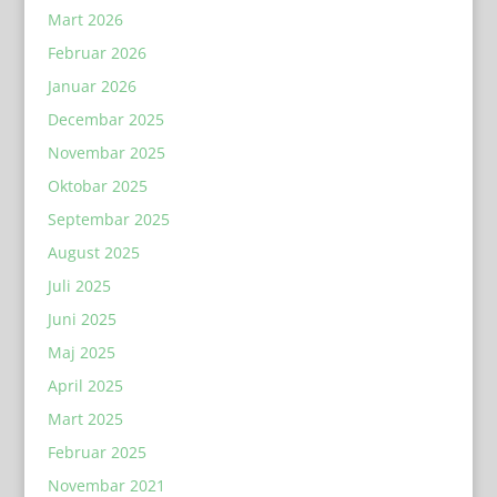
Mart 2026
Februar 2026
Januar 2026
Decembar 2025
Novembar 2025
Oktobar 2025
Septembar 2025
August 2025
Juli 2025
Juni 2025
Maj 2025
April 2025
Mart 2025
Februar 2025
Novembar 2021