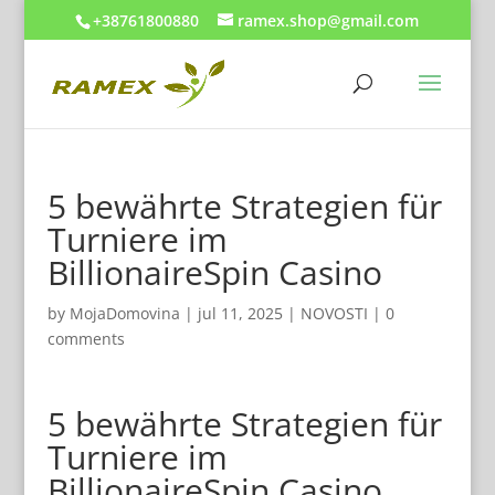
+38761800880
ramex.shop@gmail.com
5 bewährte Strategien für
Turniere im
BillionaireSpin Casino
by
MojaDomovina
|
jul 11, 2025
|
NOVOSTI
|
0
comments
5 bewährte Strategien für
Turniere im
BillionaireSpin Casino