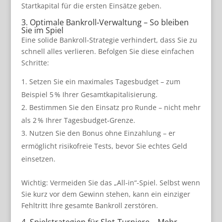
Startkapital für die ersten Einsätze geben.
3. Optimale Bankroll‑Verwaltung – So bleiben
Sie im Spiel
Eine solide Bankroll‑Strategie verhindert, dass Sie zu
schnell alles verlieren. Befolgen Sie diese einfachen
Schritte:
Setzen Sie ein maximales Tagesbudget – zum
Beispiel 5 % Ihrer Gesamtkapitalisierung.
Bestimmen Sie den Einsatz pro Runde – nicht mehr
als 2 % Ihrer Tagesbudget‑Grenze.
Nutzen Sie den Bonus ohne Einzahlung – er
ermöglicht risikofreie Tests, bevor Sie echtes Geld
einsetzen.
Wichtig: Vermeiden Sie das „All‑in“-Spiel. Selbst wenn
Sie kurz vor dem Gewinn stehen, kann ein einziger
Fehltritt Ihre gesamte Bankroll zerstören.