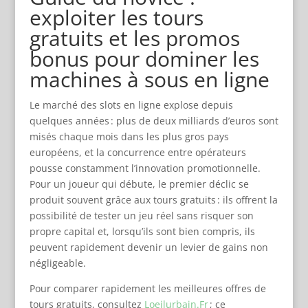
exploiter les tours
gratuits et les promos
bonus pour dominer les
machines à sous en ligne
Le marché des slots en ligne explose depuis
quelques années : plus de deux milliards d’euros sont
misés chaque mois dans les plus gros pays
européens, et la concurrence entre opérateurs
pousse constamment l’innovation promotionnelle.
Pour un joueur qui débute, le premier déclic se
produit souvent grâce aux tours gratuits : ils offrent la
possibilité de tester un jeu réel sans risquer son
propre capital et, lorsqu’ils sont bien compris, ils
peuvent rapidement devenir un levier de gains non
négligeable.
Pour comparer rapidement les meilleures offres de
tours gratuits, consultez
Loeilurbain.Fr
; ce