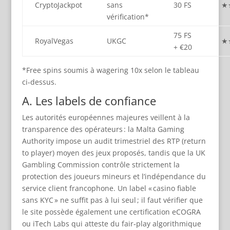
CryptoJackpot
sans
30 FS
★
vérification*
75 FS
RoyalVegas
UKGC
★
+ €20
*Free spins soumis à wagering 10x selon le tableau
ci‑dessus.
A. Les labels de confiance
Les autorités européennes majeures veillent à la
transparence des opérateurs : la Malta Gaming
Authority impose un audit trimestriel des RTP (return
to player) moyen des jeux proposés, tandis que la UK
Gambling Commission contrôle strictement la
protection des joueurs mineurs et l’indépendance du
service client francophone. Un label « casino fiable
sans KYC » ne suffit pas à lui seul ; il faut vérifier que
le site possède également une certification eCOGRA
ou iTech Labs qui atteste du fair‑play algorithmique