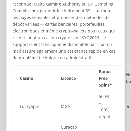
reconnue (Malta Gaming Authority ou UK Gambling
Commission), garantir le chiffrement SSL sur toutes
les pages sensibles et proposer des méthodes de
dépôt variées — cartes bancaires, portefeuilles
électroniques et même crypto‑wallets pour ceux qui
recherchent un casino crypto sans KYC 2026. Le
support client francophone disponible par chat ou
mail assure également une assistance rapide en cas
de problème technique ou administratif.
Bonus
No
Casino
Licence
Free
Lo
Spins*
50 FS
+
LuckySpin
MGA
★
100%
dépôt
Curacao