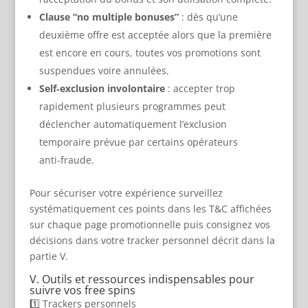
Clause “no multiple bonuses”
: dès qu’une
deuxième offre est acceptée alors que la première
est encore en cours, toutes vos promotions sont
suspendues voire annulées.
Self‑exclusion involontaire
: accepter trop
rapidement plusieurs programmes peut
déclencher automatiquement l’exclusion
temporaire prévue par certains opérateurs
anti‑fraude.
Pour sécuriser votre expérience surveillez
systématiquement ces points dans les T&C affichées
sur chaque page promotionnelle puis consignez vos
décisions dans votre tracker personnel décrit dans la
partie V.
V. Outils et ressources indispensables pour
suivre vos free spins
1️⃣ Trackers personnels