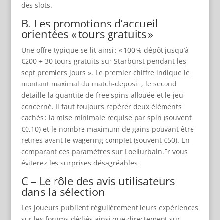
des slots.
B. Les promotions d’accueil
orientées « tours gratuits »
Une offre typique se lit ainsi : « 100 % dépôt jusqu’à
€200 + 30 tours gratuits sur Starburst pendant les
sept premiers jours ». Le premier chiffre indique le
montant maximal du match‑deposit ; le second
détaille la quantité de free spins allouée et le jeu
concerné. Il faut toujours repérer deux éléments
cachés : la mise minimale requise par spin (souvent
€0,10) et le nombre maximum de gains pouvant être
retirés avant le wagering complet (souvent €50). En
comparant ces paramètres sur Loeilurbain.Fr vous
éviterez les surprises désagréables.
C – Le rôle des avis utilisateurs
dans la sélection
Les joueurs publient régulièrement leurs expériences
sur les forums dédiés ainsi que directement sur