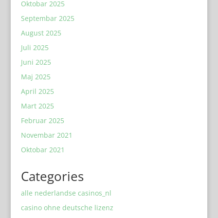
Oktobar 2025
Septembar 2025
August 2025
Juli 2025
Juni 2025
Maj 2025
April 2025
Mart 2025
Februar 2025
Novembar 2021
Oktobar 2021
Categories
alle nederlandse casinos_nl
casino ohne deutsche lizenz