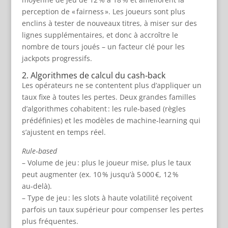
perception de « fairness ». Les joueurs sont plus
enclins à tester de nouveaux titres, à miser sur des
lignes supplémentaires, et donc à accroître le
nombre de tours joués – un facteur clé pour les
jackpots progressifs.
2. Algorithmes de calcul du cash‑back
Les opérateurs ne se contentent plus d’appliquer un
taux fixe à toutes les pertes. Deux grandes familles
d’algorithmes cohabitent : les rule‑based (règles
prédéfinies) et les modèles de machine‑learning qui
s’ajustent en temps réel.
Rule‑based
– Volume de jeu : plus le joueur mise, plus le taux
peut augmenter (ex. 10 % jusqu’à 5 000 €, 12 %
au‑delà).
– Type de jeu : les slots à haute volatilité reçoivent
parfois un taux supérieur pour compenser les pertes
plus fréquentes.