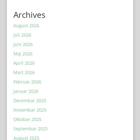
Archives
August 2026
Juli 2026
Juni 2026
Maj 2026
April 2026
Mart 2026
Februar 2026
Januar 2026
Decembar 2025
Novembar 2025
Oktobar 2025
Septembar 2025
August 2025