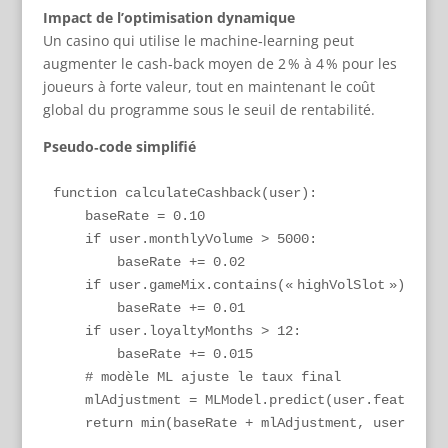
Impact de l’optimisation dynamique
Un casino qui utilise le machine‑learning peut
augmenter le cash‑back moyen de 2 % à 4 % pour les
joueurs à forte valeur, tout en maintenant le coût
global du programme sous le seuil de rentabilité.
Pseudo‑code simplifié
function calculateCashback(user):

    baseRate = 0.10

    if user.monthlyVolume > 5000:

        baseRate += 0.02

    if user.gameMix.contains(« highVolSlot »):

        baseRate += 0.01

    if user.loyaltyMonths > 12:

        baseRate += 0.015

    # modèle ML ajuste le taux final

    mlAdjustment = MLModel.predict(user.features)
