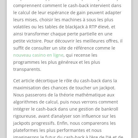
comprennent comment le cash‑back intervient dans
le calcul de leur espérance de gain peuvent adapter
leurs mises, choisir les machines à sous les plus
volatiles ou les tables de blackjack à RTP élevé, et
ainsi transformer chaque perte partielle en une
petite victoire. Pour découvrir les meilleures offres, il
suffit de consulter un site de référence comme le
nouveau casino en ligne
, qui recense les
programmes les plus généreux et les plus
transparents.
Cet article décortique le rôle du cash‑back dans la
maximisation des chances de toucher un jackpot.
Nous passerons de la théorie mathématique aux
algorithmes de calcul, puis nous verrons comment
intégrer le cash‑back dans une gestion de bankroll
rigoureuse, avant d’analyser son influence sur les
jackpots progressifs. Enfin, nous comparerons les
plateformes les plus performantes et nous
imaginerons le futur du cash‑back à l’ère de l’IA et de