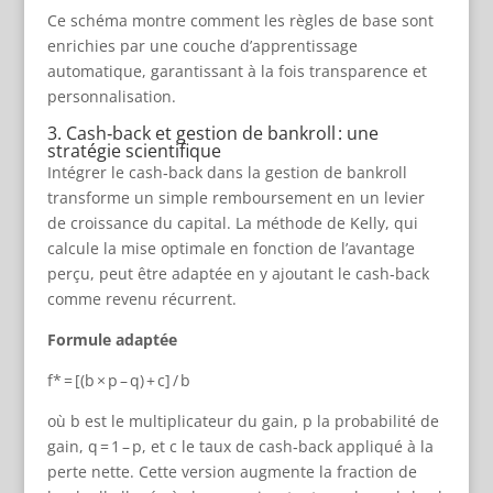
Ce schéma montre comment les règles de base sont
enrichies par une couche d’apprentissage
automatique, garantissant à la fois transparence et
personnalisation.
3. Cash‑back et gestion de bankroll : une
stratégie scientifique
Intégrer le cash‑back dans la gestion de bankroll
transforme un simple remboursement en un levier
de croissance du capital. La méthode de Kelly, qui
calcule la mise optimale en fonction de l’avantage
perçu, peut être adaptée en y ajoutant le cash‑back
comme revenu récurrent.
Formule adaptée
f* = [(b × p – q) + c] / b
où b est le multiplicateur du gain, p la probabilité de
gain, q = 1 – p, et c le taux de cash‑back appliqué à la
perte nette. Cette version augmente la fraction de