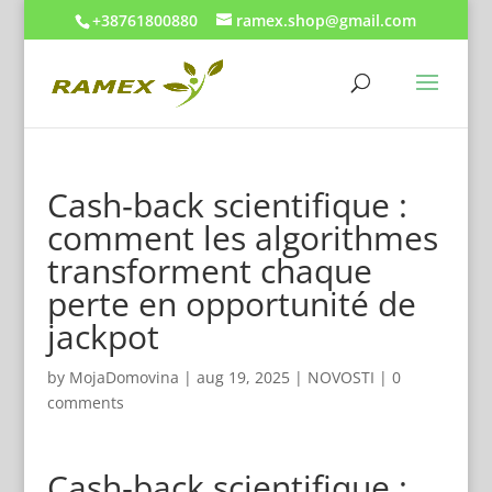
+38761800880
ramex.shop@gmail.com
Cash‑back scientifique :
comment les algorithmes
transforment chaque
perte en opportunité de
jackpot
by
MojaDomovina
|
aug 19, 2025
|
NOVOSTI
|
0
comments
Cash‑back scientifique :