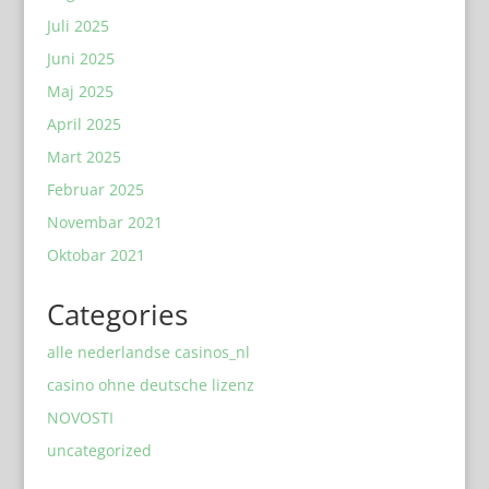
Juli 2025
Juni 2025
Maj 2025
April 2025
Mart 2025
Februar 2025
Novembar 2021
Oktobar 2021
Categories
alle nederlandse casinos_nl
casino ohne deutsche lizenz
NOVOSTI
uncategorized