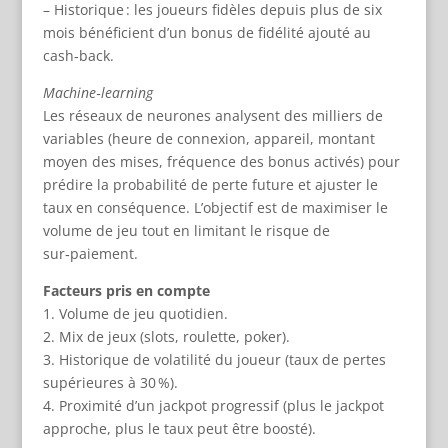
– Historique : les joueurs fidèles depuis plus de six
mois bénéficient d’un bonus de fidélité ajouté au
cash‑back.
Machine‑learning
Les réseaux de neurones analysent des milliers de
variables (heure de connexion, appareil, montant
moyen des mises, fréquence des bonus activés) pour
prédire la probabilité de perte future et ajuster le
taux en conséquence. L’objectif est de maximiser le
volume de jeu tout en limitant le risque de
sur‑paiement.
Facteurs pris en compte
1. Volume de jeu quotidien.
2. Mix de jeux (slots, roulette, poker).
3. Historique de volatilité du joueur (taux de pertes
supérieures à 30 %).
4. Proximité d’un jackpot progressif (plus le jackpot
approche, plus le taux peut être boosté).