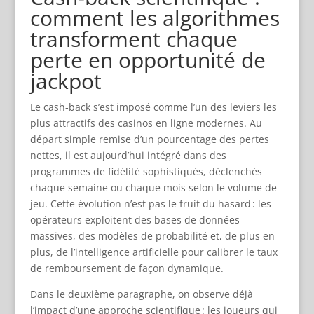
comment les algorithmes
transforment chaque
perte en opportunité de
jackpot
Le cash‑back s’est imposé comme l’un des leviers les
plus attractifs des casinos en ligne modernes. Au
départ simple remise d’un pourcentage des pertes
nettes, il est aujourd’hui intégré dans des
programmes de fidélité sophistiqués, déclenchés
chaque semaine ou chaque mois selon le volume de
jeu. Cette évolution n’est pas le fruit du hasard : les
opérateurs exploitent des bases de données
massives, des modèles de probabilité et, de plus en
plus, de l’intelligence artificielle pour calibrer le taux
de remboursement de façon dynamique.
Dans le deuxième paragraphe, on observe déjà
l’impact d’une approche scientifique : les joueurs qui