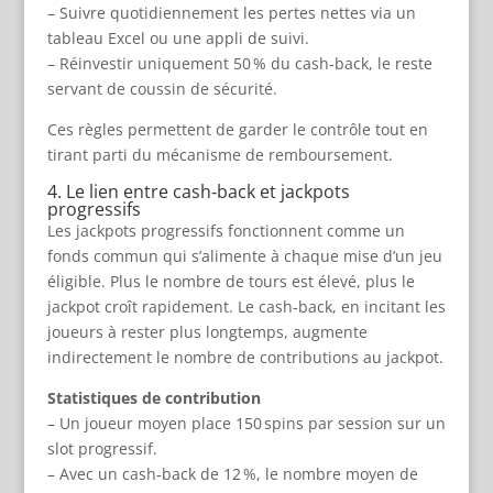
– Suivre quotidiennement les pertes nettes via un
tableau Excel ou une appli de suivi.
– Réinvestir uniquement 50 % du cash‑back, le reste
servant de coussin de sécurité.
Ces règles permettent de garder le contrôle tout en
tirant parti du mécanisme de remboursement.
4. Le lien entre cash‑back et jackpots
progressifs
Les jackpots progressifs fonctionnent comme un
fonds commun qui s’alimente à chaque mise d’un jeu
éligible. Plus le nombre de tours est élevé, plus le
jackpot croît rapidement. Le cash‑back, en incitant les
joueurs à rester plus longtemps, augmente
indirectement le nombre de contributions au jackpot.
Statistiques de contribution
– Un joueur moyen place 150 spins par session sur un
slot progressif.
– Avec un cash‑back de 12 %, le nombre moyen de