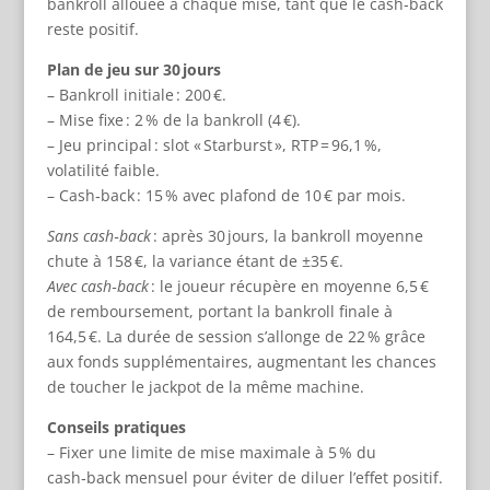
bankroll allouée à chaque mise, tant que le cash‑back
reste positif.
Plan de jeu sur 30 jours
– Bankroll initiale : 200 €.
– Mise fixe : 2 % de la bankroll (4 €).
– Jeu principal : slot « Starburst », RTP = 96,1 %,
volatilité faible.
– Cash‑back : 15 % avec plafond de 10 € par mois.
Sans cash‑back
: après 30 jours, la bankroll moyenne
chute à 158 €, la variance étant de ±35 €.
Avec cash‑back
: le joueur récupère en moyenne 6,5 €
de remboursement, portant la bankroll finale à
164,5 €. La durée de session s’allonge de 22 % grâce
aux fonds supplémentaires, augmentant les chances
de toucher le jackpot de la même machine.
Conseils pratiques
– Fixer une limite de mise maximale à 5 % du
cash‑back mensuel pour éviter de diluer l’effet positif.