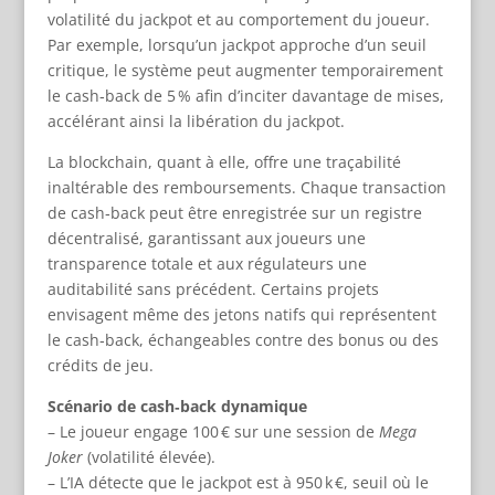
volatilité du jackpot et au comportement du joueur.
Par exemple, lorsqu’un jackpot approche d’un seuil
critique, le système peut augmenter temporairement
le cash‑back de 5 % afin d’inciter davantage de mises,
accélérant ainsi la libération du jackpot.
La blockchain, quant à elle, offre une traçabilité
inaltérable des remboursements. Chaque transaction
de cash‑back peut être enregistrée sur un registre
décentralisé, garantissant aux joueurs une
transparence totale et aux régulateurs une
auditabilité sans précédent. Certains projets
envisagent même des jetons natifs qui représentent
le cash‑back, échangeables contre des bonus ou des
crédits de jeu.
Scénario de cash‑back dynamique
– Le joueur engage 100 € sur une session de
Mega
Joker
(volatilité élevée).
– L’IA détecte que le jackpot est à 950 k €, seuil où le