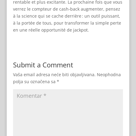
rentable et plus excitante. La prochaine fois que vous
verrez le compteur de cash‑back augmenter, pensez
à la science qui se cache derrière : un outil puissant,
à la portée de tous, pour transformer la simple perte
en une réelle opportunité de jackpot.
Submit a Comment
Vaša email adresa neće biti objavljivana.
Neophodna
polja su označena sa
*