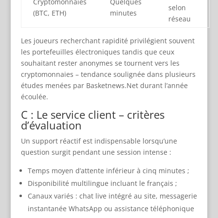
Cryptomonnaies
Quelques
selon
(BTC, ETH)
minutes
réseau
Les joueurs recherchant rapidité privilégient souvent
les portefeuilles électroniques tandis que ceux
souhaitant rester anonymes se tournent vers les
cryptomonnaies – tendance soulignée dans plusieurs
études menées par Basketnews.Net durant l’année
écoulée.
C : Le service client – critères
d’évaluation
Un support réactif est indispensable lorsqu’une
question surgit pendant une session intense :
Temps moyen d’attente inférieur à cinq minutes ;
Disponibilité multilingue incluant le français ;
Canaux variés : chat live intégré au site, messagerie
instantanée WhatsApp ou assistance téléphonique