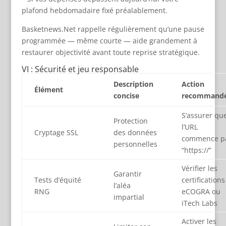
plafond hebdomadaire fixé préalablement.
Basketnews.Net rappelle régulièrement qu’une pause
programmée — même courte — aide grandement à
restaurer objectivité avant toute reprise stratégique.
VI : Sécurité et jeu responsable
Description
Action
Élément
concise
recommand
S’assurer qu
Protection
l’URL
Cryptage SSL
des données
commence p
personnelles
“https://”
Vérifier les
Garantir
Tests d’équité
certifications
l’aléa
RNG
eCOGRA ou
impartial
iTech Labs
Activer les