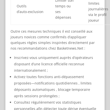
Limiter son
limites
Outils
temps ou
journalières
d’auto‑exclusion
ses
via le profil
dépenses
joueur
Outre ces mesures techniques il est conseillé aux
joueurs novices comme confirmés d’appliquer
quelques règles simples inspirées directement par
nos recommandations chez Basketnews.Net :
Inscrivez-vous uniquement auprès d’opérateurs
disposant d’une licence officielle reconnue
internationalement ;
Activez toutes fonctions anti‑dépassement
proposées—notifications quotidiennes , limites
déposants automatiques , blocage temporaire
après sessions prolongées ;
Consultez régulièrement vos statistiques
personnelles afin détecter toute dérive éventuelle