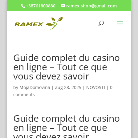
+38761800880
ramex.shop@gmail.com
Guide complet du casino
en ligne – Tout ce que
vous devez savoir
by
MojaDomovina
|
aug 28, 2025
|
NOVOSTI
|
0
comments
Guide complet du casino
en ligne – Tout ce que
vous devez savoir