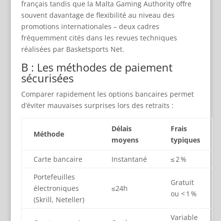
français tandis que la Malta Gaming Authority offre
souvent davantage de flexibilité au niveau des
promotions internationales – deux cadres
fréquemment cités dans les revues techniques
réalisées par Basketsports Net.
B : Les méthodes de paiement
sécurisées
Comparer rapidement les options bancaires permet
d’éviter mauvaises surprises lors des retraits :
Délais
Frais
Méthode
moyens
typiques
Carte bancaire
Instantané
≤ 2 %
Portefeuilles
Gratuit
électroniques
≤24h
ou < 1 %
(Skrill, Neteller)
Variable