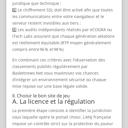
juridique que technique ;
2️⃣ Le chiffrement SSL doit être activé afin que toutes
les communications entre votre navigateur et le
serveur restent invisibles aux tiers ;
3️⃣ Les audits indépendants réalisés par eCOGRA ou
iTech Labs assurent que chaque génération aléatoire
est réellement équitable (RTP moyen généralement
compris entre 96 % et 98 %).
En combinant ces critères avec l’observation des
classements publiés régulièrement par
Basketnews.Net vous maximisez vos chances
d’intégrer un environnement sécurisé où chaque
mise repose sur une base légale solide.
II. Choisir le bon site de jeu
A. La licence et la régulation
La première étape consiste à identifier la juridiction
sous laquelle opère le portail choisi. L’ANJ française
impose un contrôle strict sur la protection du joueur