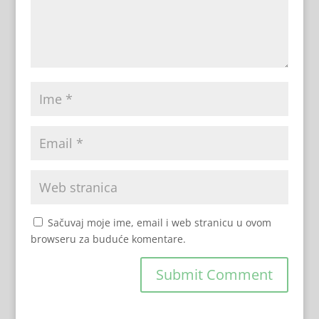
Sačuvaj moje ime, email i web stranicu u ovom
browseru za buduće komentare.