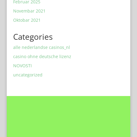
Februar 2025
Novembar 2021
Oktobar 2021
Categories
alle nederlandse casinos_nl
casino ohne deutsche lizenz
NOVOSTI
uncategorized