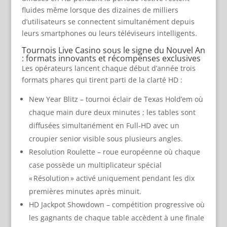
fluides même lorsque des dizaines de milliers
d’utilisateurs se connectent simultanément depuis
leurs smartphones ou leurs téléviseurs intelligents.
Tournois Live Casino sous le signe du Nouvel An
: formats innovants et récompenses exclusives
Les opérateurs lancent chaque début d’année trois
formats phares qui tirent parti de la clarté HD :
New Year Blitz – tournoi éclair de Texas Hold’em où
chaque main dure deux minutes ; les tables sont
diffusées simultanément en Full‑HD avec un
croupier senior visible sous plusieurs angles.
Resolution Roulette – roue européenne où chaque
case possède un multiplicateur spécial
« Résolution » activé uniquement pendant les dix
premières minutes après minuit.
HD Jackpot Showdown – compétition progressive où
les gagnants de chaque table accèdent à une finale