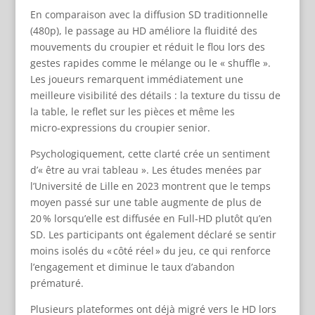
En comparaison avec la diffusion SD traditionnelle
(480p), le passage au HD améliore la fluidité des
mouvements du croupier et réduit le flou lors des
gestes rapides comme le mélange ou le « shuffle ».
Les joueurs remarquent immédiatement une
meilleure visibilité des détails : la texture du tissu de
la table, le reflet sur les pièces et même les
micro‑expressions du croupier senior.
Psychologiquement, cette clarté crée un sentiment
d’« être au vrai tableau ». Les études menées par
l’Université de Lille en 2023 montrent que le temps
moyen passé sur une table augmente de plus de
20 % lorsqu’elle est diffusée en Full‑HD plutôt qu’en
SD. Les participants ont également déclaré se sentir
moins isolés du « côté réel » du jeu, ce qui renforce
l’engagement et diminue le taux d’abandon
prématuré.
Plusieurs plateformes ont déjà migré vers le HD lors