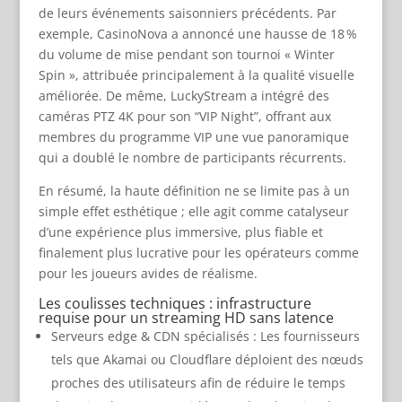
de leurs événements saisonniers précédents. Par
exemple, CasinoNova a annoncé une hausse de 18 %
du volume de mise pendant son tournoi « Winter
Spin », attribuée principalement à la qualité visuelle
améliorée. De même, LuckyStream a intégré des
caméras PTZ 4K pour son “VIP Night”, offrant aux
membres du programme VIP une vue panoramique
qui a doublé le nombre de participants récurrents.
En résumé, la haute définition ne se limite pas à un
simple effet esthétique ; elle agit comme catalyseur
d’une expérience plus immersive, plus fiable et
finalement plus lucrative pour les opérateurs comme
pour les joueurs avides de réalisme.
Les coulisses techniques : infrastructure
requise pour un streaming HD sans latence
Serveurs edge & CDN spécialisés : Les fournisseurs
tels que Akamai ou Cloudflare déploient des nœuds
proches des utilisateurs afin de réduire le temps