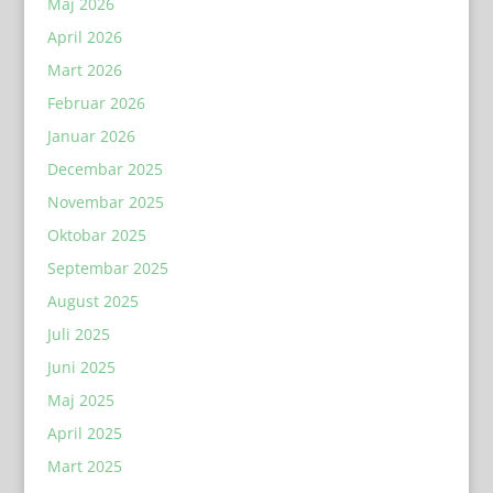
Maj 2026
April 2026
Mart 2026
Februar 2026
Januar 2026
Decembar 2025
Novembar 2025
Oktobar 2025
Septembar 2025
August 2025
Juli 2025
Juni 2025
Maj 2025
April 2025
Mart 2025