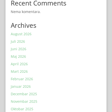
Recent Comments
Nema komentara.
Archives
August 2026
Juli 2026
Juni 2026
Maj 2026
April 2026
Mart 2026
Februar 2026
Januar 2026
Decembar 2025
Novembar 2025
Oktobar 2025