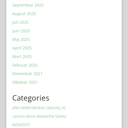
Septembar 2025
August 2025
Juli 2025
Juni 2025
Maj 2025
April 2025
Mart 2025
Februar 2025
Novembar 2021
Oktobar 2021
Categories
alle nederlandse casinos_nl
casino ohne deutsche lizenz
NOVOSTI