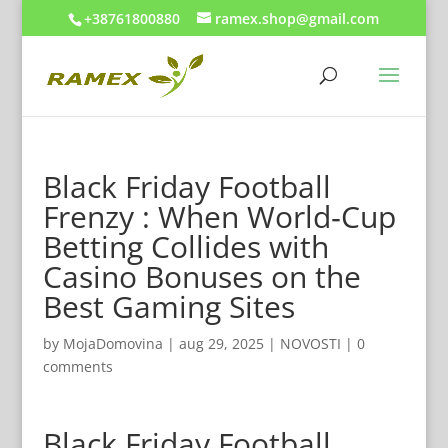
+38761800880
ramex.shop@gmail.com
Black Friday Football
Frenzy : When World‑Cup
Betting Collides with
Casino Bonuses on the
Best Gaming Sites
by
MojaDomovina
|
aug 29, 2025
|
NOVOSTI
|
0
comments
Black Friday Football