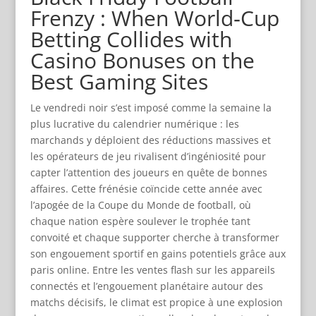
Frenzy : When World‑Cup
Betting Collides with
Casino Bonuses on the
Best Gaming Sites
Le vendredi noir s’est imposé comme la semaine la
plus lucrative du calendrier numérique : les
marchands y déploient des réductions massives et
les opérateurs de jeu rivalisent d’ingéniosité pour
capter l’attention des joueurs en quête de bonnes
affaires. Cette frénésie coïncide cette année avec
l’apogée de la Coupe du Monde de football, où
chaque nation espère soulever le trophée tant
convoité et chaque supporter cherche à transformer
son engouement sportif en gains potentiels grâce aux
paris online. Entre les ventes flash sur les appareils
connectés et l’engouement planétaire autour des
matchs décisifs, le climat est propice à une explosion