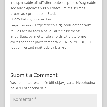
indispensable afind’éviter toute surprise désagréable
liée aux exigences x30 ou dates limites serrées
propreaux promotions Black
Friday.
Enfin,_consultez
Httpsfedeeh.Org` pour accéderaux
régulièrement
revues actualisées ainsi qu’aux classements
impartiaux permettantde choisir LA plateforme
correspondant parfaitementà VOTRE STYLE DE JEU
tout en restant maîtrede sa bankroll._
Submit a Comment
Vaša email adresa neće biti objavljivana.
Neophodna
polja su označena sa
*