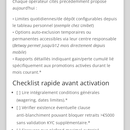
Chaque opérateur cités précédemment propose
aujourd’hui :
• Limites quotidiennes/de dépôt configurables depuis
le tableau personnel (
exemple chez Unibet
)
• Options auto‑exclusion temporaires ou
permanentes accessibles via leur centre responsable
(
Betway permet jusqu’à12 mois directement depuis
mobile
)
• Rapports détaillés indiquant gain/perte cumulé lié
spécifiquement aux promotions activées durant le
mois courant.*
Checklist rapide avant activation
[ ] Lire intégralement conditions générales
(wagering, dates limites).*
[ ] Vérifier existence éventuelle clause
anti‑blanchiment pouvant bloquer retraits >€5000
sans validation KYC supplémentaire.*