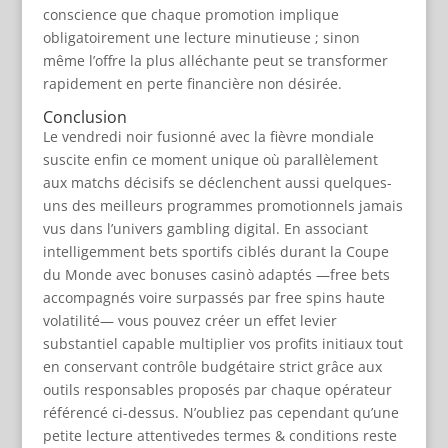
conscience que chaque promotion implique
obligatoirement une lecture minutieuse ; sinon
même l’offre la plus alléchante peut se transformer
rapidement en perte financière non désirée.
Conclusion
Le vendredi noir fusionné avec la fièvre mondiale
suscite enfin ce moment unique où parallèlement
aux matchs décisifs se déclenchent aussi quelques-
uns des meilleurs programmes promotionnels jamais
vus dans l’univers gambling digital. En associant
intelligemment bets sportifs ciblés durant la Coupe
du Monde avec bonuses casinò adaptés —free bets
accompagnés voire surpassés par free spins haute
volatilité— vous pouvez créer un effet levier
substantiel capable multiplier vos profits initiaux tout
en conservant contrôle budgétaire strict grâce aux
outils responsables proposés par chaque opérateur
référencé ci-dessus. N’oubliez pas cependant qu’une
petite lecture attentivedes termes & conditions reste