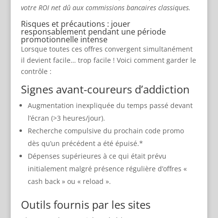
votre ROI net dû aux commissions bancaires classiques.
Risques et précautions : jouer
responsablement pendant une période
promotionnelle intense
Lorsque toutes ces offres convergent simultanément
il devient facile… trop facile ! Voici comment garder le
contrôle :
Signes avant-coureurs d’addiction
Augmentation inexpliquée du temps passé devant
l’écran (>3 heures/jour).
Recherche compulsive du prochain code promo
dès qu’un précédent a été épuisé.*
Dépenses supérieures à ce qui était prévu
initialement malgré présence régulière d’offres «
cash back » ou « reload ».
Outils fournis par les sites