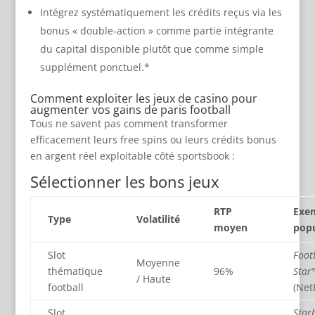
Intégrez systématiquement les crédits reçus via les
bonus « double‑action » comme partie intégrante
du capital disponible plutôt que comme simple
supplément ponctuel.*
Comment exploiter les jeux de casino pour
augmenter vos gains de paris football
Tous ne savent pas comment transformer
efficacement leurs free spins ou leurs crédits bonus
en argent réel exploitable côté sportsbook :
Sélectionner les bons jeux
RTP
Exe
Type
Volatilité
moyen
popu
Slot
Foot
Moyenne
thématique
96%
Star
/ Haute
football
(Net
Slot
Star