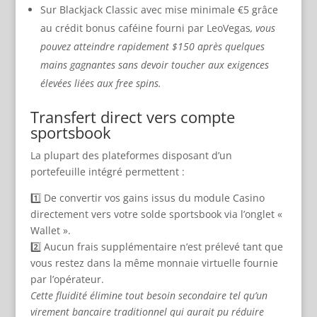
Sur Blackjack Classic avec mise minimale €5 grâce
au crédit bonus caféine fourni par LeoVegas
, vous
pouvez atteindre rapidement $150 après quelques
mains gagnantes sans devoir toucher aux exigences
élevées liées aux free spins.
Transfert direct vers compte
sportsbook
La plupart des plateformes disposant d’un
portefeuille intégré permettent :
1️⃣ De convertir vos gains issus du module Casino
directement vers votre solde sportsbook via l’onglet «
Wallet ».
2️⃣ Aucun frais supplémentaire n’est prélevé tant que
vous restez dans la même monnaie virtuelle fournie
par l’opérateur.
Cette fluidité élimine tout besoin secondaire tel qu’un
virement bancaire traditionnel qui aurait pu réduire