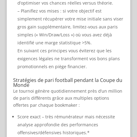
d’optimiser vos chances réelles versus théorie.
– Planifiez vos mises : si votre objectif est
simplement récupérer votre mise initiale sans viser
gros gain supplémentaire, limitez-vous aux paris
simples («​ Win/Draw/Loss​ ») où vous avez déjà
identifié une marge statistique >5%.
En suivant ces principes vous éviterez que les
exigences légales ne transforment vos bons plans
promotionnels en piège financier.
Stratégies de pari football pendant la Coupe du
Monde
Le tournoi génère quotidiennement près d’un million
de paris différents grâce aux multiples options
offertes par chaque bookmaker :
Score exact – très rémunérateur mais nécessite
analyse approfondie des performances
offensives/défensives historiques.*