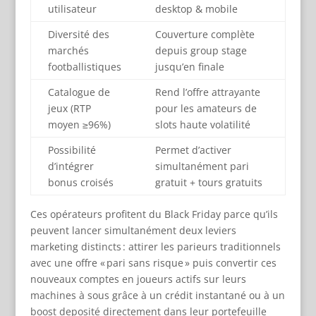
utilisateur
desktop & mobile
Diversité des
Couverture complète
marchés
depuis group stage
footballistiques
jusqu’en finale
Catalogue de
Rend l’offre attrayante
jeux (RTP
pour les amateurs de
moyen ≥96%)
slots haute volatilité
Possibilité
Permet d’activer
d’intégrer
simultanément pari
bonus croisés
gratuit + tours gratuits
Ces opérateurs profitent du Black Friday parce qu’ils
peuvent lancer simultanément deux leviers
marketing distincts : attirer les parieurs traditionnels
avec une offre « pari sans risque » puis convertir ces
nouveaux comptes en joueurs actifs sur leurs
machines à sous grâce à un crédit instantané ou à un
boost deposité directement dans leur portefeuille